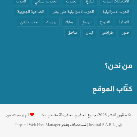
الانتخابات البلدية
البقاع
الجنوب
الجنوب اللبناني
الحرب
الحرب الاسرائيلية
الحرب الاسرائيلية على لبنان
الضاحية الجنوبية
النبطية
النزوح
الهرمل
بعلبك
بيروت
جنوب لبنان
صور
طرابلس
لبنان
مناطق
من نحن؟
كتّاب الموقع
© حقوق النشر 2026، جميع الحقوق محفوظة مناطق .نت |
تم برمجته من
قِبل Inspiral S.A.R.L
| مُستضاف بفخر
Inspiral Web Host Manager