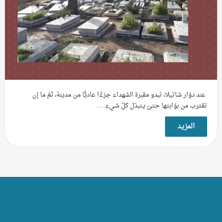
عند دوّار شاتيلا، تبدو مقبرة الشهداء جزءًا عاديًّا من مدينة، ثمّ ما إن
تقترب من بوّابتها حتىّ يتبدّل كلّ شيء.…
المزيد