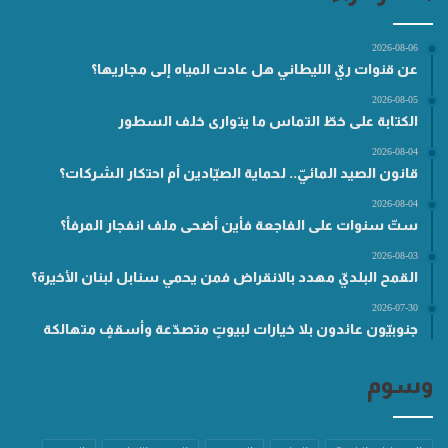
2026-08-06
عن قنوات ريّ الليطاني هل عادت المياه إلى مجاريها؟
2026-08-05
الكتابة على خطّ التماس ما يتوارى خلف السطور
2026-08-04
قانون الصيد المائيّ.. لحماية الصيّادين أم احتكار الشركات؟
2026-08-04
ستّ سنوات على الفاجعة فأين أضحى ملف انفجار المرفأ؟
2026-08-03
القمح البلديّ مهدد بالانقراض فمن يحمي سنابل لبنان الأخيرة؟
2026-07-30
جنوبيّون عائدون بلا خيارات لبيوتٍ متصدّعة وأسقفٍ متهالكة
وسوم