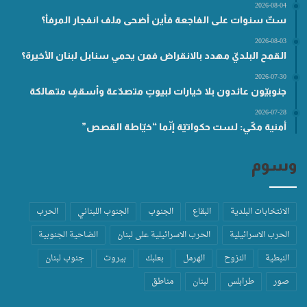
2026-08-04
ستّ سنوات على الفاجعة فأين أضحى ملف انفجار المرفأ؟
2026-08-03
القمح البلديّ مهدد بالانقراض فمن يحمي سنابل لبنان الأخيرة؟
2026-07-30
جنوبيّون عائدون بلا خيارات لبيوتٍ متصدّعة وأسقفٍ متهالكة
2026-07-28
أمنية مكّي: لست حكواتيّة إنّما “خيّاطة القصص”
وسوم
الانتخابات البلدية
البقاع
الجنوب
الجنوب اللبناني
الحرب
الحرب الاسرائيلية
الحرب الاسرائيلية على لبنان
الضاحية الجنوبية
النبطية
النزوح
الهرمل
بعلبك
بيروت
جنوب لبنان
صور
طرابلس
لبنان
مناطق