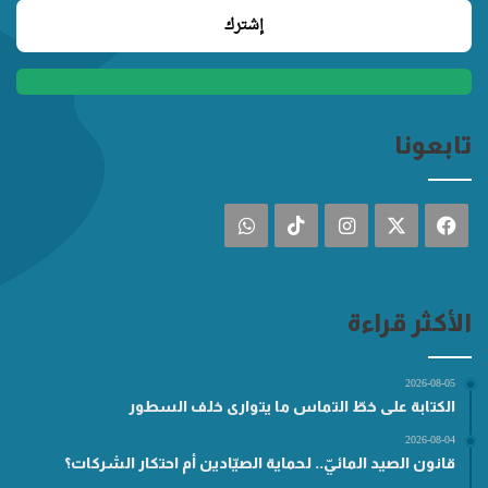
تابعونا
فيسبوك
‫X
انستقرام
‫TikTok
واتساب
الأكثر قراءة
2026-08-05
الكتابة على خطّ التماس ما يتوارى خلف السطور
2026-08-04
قانون الصيد المائيّ.. لحماية الصيّادين أم احتكار الشركات؟