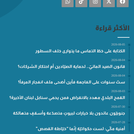
فيسبوك
‫X
انستقرام
‫TikTok
واتساب
الأكثر قراءة
2026-08-05
الكتابة على خطّ التماس ما يتوارى خلف السطور
2026-08-04
قانون الصيد المائيّ.. لحماية الصيّادين أم احتكار الشركات؟
2026-08-04
ستّ سنوات على الفاجعة فأين أضحى ملف انفجار المرفأ؟
2026-08-03
القمح البلديّ مهدد بالانقراض فمن يحمي سنابل لبنان الأخيرة؟
2026-07-30
جنوبيّون عائدون بلا خيارات لبيوتٍ متصدّعة وأسقفٍ متهالكة
2026-07-28
أمنية مكّي: لست حكواتيّة إنّما “خيّاطة القصص”