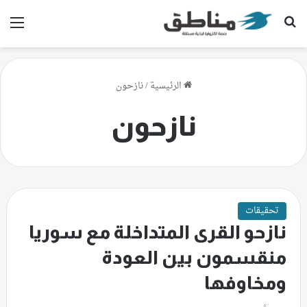
بحث عن
الق
الرئيسية
/
نازحون
نازحون
تحقيقات
نازحو القرى المتداخلة مع سوريا
منقسمون بين العودة
ومخاوفها