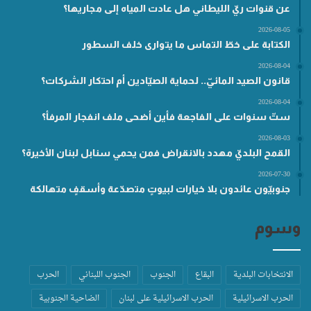
عن قنوات ريّ الليطاني هل عادت المياه إلى مجاريها؟
2026-08-05
الكتابة على خطّ التماس ما يتوارى خلف السطور
2026-08-04
قانون الصيد المائيّ.. لحماية الصيّادين أم احتكار الشركات؟
2026-08-04
ستّ سنوات على الفاجعة فأين أضحى ملف انفجار المرفأ؟
2026-08-03
القمح البلديّ مهدد بالانقراض فمن يحمي سنابل لبنان الأخيرة؟
2026-07-30
جنوبيّون عائدون بلا خيارات لبيوتٍ متصدّعة وأسقفٍ متهالكة
وسوم
الانتخابات البلدية
البقاع
الجنوب
الجنوب اللبناني
الحرب
الحرب الاسرائيلية
الحرب الاسرائيلية على لبنان
الضاحية الجنوبية