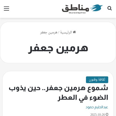
بحث عن
الق
الرئيسية
/
هرمين جعفر
هرمين جعفر
ثقافة وفنون
شموع هرمين جعفر.. حين يذوب
الضوء في العطر
عبدالحليم حمود
2025-10-26