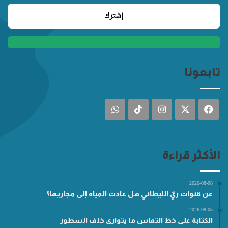
تابعونا
فيسبوك
‫X
انستقرام
‫TikTok
واتساب
الأكثر قراءة
2026-08-06
عن قنوات ريّ الليطاني هل عادت المياه إلى مجاريها؟
2026-08-05
الكتابة على خطّ التماس ما يتوارى خلف السطور