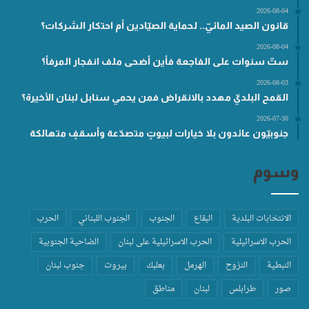
2026-08-04
قانون الصيد المائيّ.. لحماية الصيّادين أم احتكار الشركات؟
2026-08-04
ستّ سنوات على الفاجعة فأين أضحى ملف انفجار المرفأ؟
2026-08-03
القمح البلديّ مهدد بالانقراض فمن يحمي سنابل لبنان الأخيرة؟
2026-07-30
جنوبيّون عائدون بلا خيارات لبيوتٍ متصدّعة وأسقفٍ متهالكة
وسوم
الانتخابات البلدية
البقاع
الجنوب
الجنوب اللبناني
الحرب
الحرب الاسرائيلية
الحرب الاسرائيلية على لبنان
الضاحية الجنوبية
النبطية
النزوح
الهرمل
بعلبك
بيروت
جنوب لبنان
صور
طرابلس
لبنان
مناطق