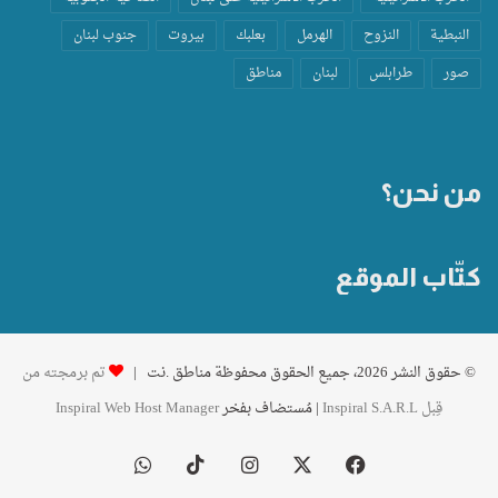
النبطية
النزوح
الهرمل
بعلبك
بيروت
جنوب لبنان
صور
طرابلس
لبنان
مناطق
من نحن؟
كتّاب الموقع
© حقوق النشر 2026، جميع الحقوق محفوظة مناطق .نت |
تم برمجته من
قِبل Inspiral S.A.R.L
| مُستضاف بفخر
Inspiral Web Host Manager
فيسبوك
‫X
انستقرام
‫TikTok
واتساب