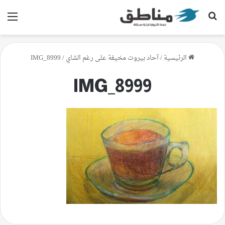
بحث عن
الق
الرئيسية
/
آحاد بيروت مخيفة على رغم الشاي
/
IMG_8999
IMG_8999