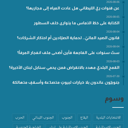
2026-08-06
عن قنوات ريّ الليطاني هل عادت المياه إلى مجاريها؟
2026-08-05
الكتابة على خطّ التماس ما يتوارى خلف السطور
2026-08-04
قانون الصيد المائيّ.. لحماية الصيّادين أم احتكار الشركات؟
2026-08-04
ستّ سنوات على الفاجعة فأين أضحى ملف انفجار المرفأ؟
2026-08-03
القمح البلديّ مهدد بالانقراض فمن يحمي سنابل لبنان الأخيرة؟
2026-07-30
جنوبيّون عائدون بلا خيارات لبيوتٍ متصدّعة وأسقفٍ متهالكة
وسوم
الانتخابات البلدية
البقاع
الجنوب
الجنوب اللبناني
الحرب
الحرب الاسرائيلية
الحرب الاسرائيلية على لبنان
الضاحية الجنوبية