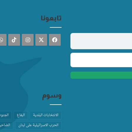
تابعونا
فيسبوك
‫X
انستقرام
TikTok
وسوم
الانتخابات البلدية
البقاع
الجنو
الحرب الاسرائيلية على لبنان
الضاحية