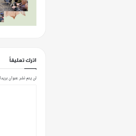
اترك تعليقاً
لن يتم نشر عنوان بريدك
ا
ل
ت
ع
ل
ي