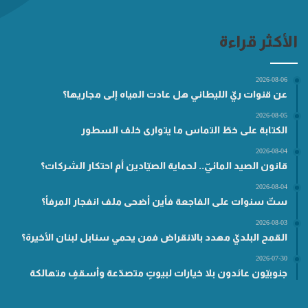
الأكثر قراءة
2026-08-06
عن قنوات ريّ الليطاني هل عادت المياه إلى مجاريها؟
2026-08-05
الكتابة على خطّ التماس ما يتوارى خلف السطور
2026-08-04
قانون الصيد المائيّ.. لحماية الصيّادين أم احتكار الشركات؟
2026-08-04
ستّ سنوات على الفاجعة فأين أضحى ملف انفجار المرفأ؟
2026-08-03
القمح البلديّ مهدد بالانقراض فمن يحمي سنابل لبنان الأخيرة؟
2026-07-30
جنوبيّون عائدون بلا خيارات لبيوتٍ متصدّعة وأسقفٍ متهالكة