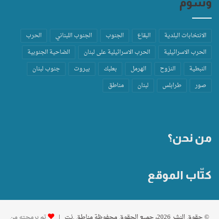
وسوم
الانتخابات البلدية
البقاع
الجنوب
الجنوب اللبناني
الحرب
الحرب الاسرائيلية
الحرب الاسرائيلية على لبنان
الضاحية الجنوبية
النبطية
النزوح
الهرمل
بعلبك
بيروت
جنوب لبنان
صور
طرابلس
لبنان
مناطق
من نحن؟
كتّاب الموقع
© حقوق النشر 2026، جميع الحقوق محفوظة مناطق .نت |
تم برمجته من