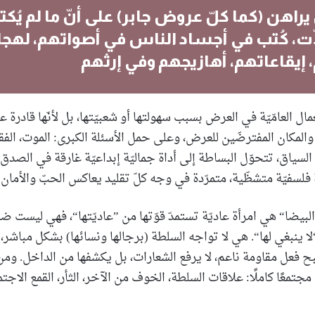
راهن (كما كلّ عروض جابر) على أنّ ما لم يُك
ت، كُتب في أجساد الناس في أصواتهم، لهجا
 إيقاعاتهم، أهازيجهم وفي إرثهم
 العامّيّة في العرض بسبب سهولتها أو شعبيّتها، بل لأنّها قادرة ع
والمكان المفترضَين للعرض، وعلى حمل الأسئلة الكبرى: الموت، الفق
السياق، تتحوّل البساطة إلى أداة جماليّة إبداعيّة غارقة في الصدق
ة فلسفيّة متشظّية، متمرّدة في وجه كلّ تقليد يعاكس الحبّ والأمان 
البيضا“ هي امرأة عاديّة تستمدّ قوّتها من ”عاديّتها“، فهي ليست ض
لا ينبغي لها“. هي لا تواجه السلطة (برجالها ونسائها) بشكل مباشر، لك
 فعل مقاومة ناعم، لا يرفع الشعارات، بل يكشفها من الداخل. وم
معًا كاملًا: علاقات السلطة، الخوف من الآخر، الثأر، القمع الاجت