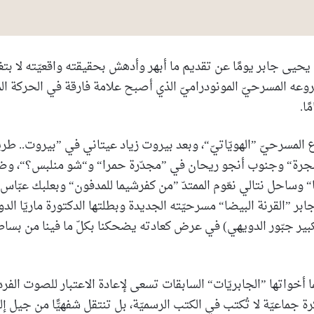
يحيى جابر يومًا عن تقديم ما أبهر وأدهش بحقيقته واقعيّته لا بتغر
وعه المسرحيّ المونودراميّ الذي أصبح علامة فارقة في الحركة المسر
ع المسرحيّ ”الهويّاتيّ“، وبعد بيروت زياد عيتاني في ”بيروت.. طر
جرة“ وجنوب أنجو ريحان في ”مجدّرة حمرا“ و“شو منلبس؟“، و
 وساحل نتالي نعّوم الممتدّ ”من كفرشيما للمدفون“ وبعلبك عبّاس
 جابر ”القرنة البيضا“ مسرحيّته الجديدة وبطلتها الدكتورة ماريّا الد
لكبير جبّور الدويهي) في عرض كعادته يضحكنا بكلّ ما فينا من بساطة
ا أخواتها ”الجابريّات“ السابقات تسعى لإعادة الاعتبار للصوت الفردي
رة جماعيّة لا تُكتب في الكتب الرسميّة، بل تنتقل شفهيًّا من جيل 