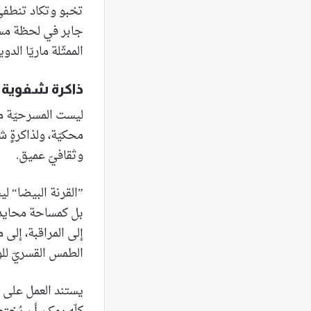
تخبو وتكاد تنطفئ 
جابر في لحظة مسر
الممثّلة ماريّا ال
ذاكرة شفوية 
ليست المسرحيّة مج
محكيّة، ولذاكرةٍ 
وثقافيّ عميق.
”القرنة البيضا“ لي
بل كمساحة محايدة 
إلى المراقبة، إلى 
الطمس القسريّ للو
يستند العمل على ا