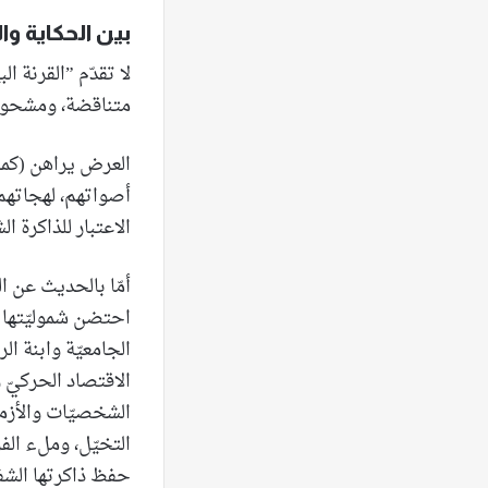
بين الحكاية و
لا تقدّم ”القرنة ا
متناقضة، ومشحونة
العرض يراهن (كما 
أصواتهم، لهجاتهم، 
الاعتبار للذاكرة ال
أمّا بالحديث عن
احتضن شموليّتها الف
الجامعيّة وابنة ال
الاقتصاد الحركيّ 
الشخصيّات والأزمن
التخيّل، وملء الف
حفظ ذاكرتها الشفو