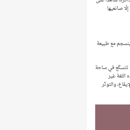
اكرة، شاهدًا على
لّا صانعيها
) ينسجم مع طبيعة
ّك تتسكّع في ساحة
 اللغة غير
يقاع، والتوتّر