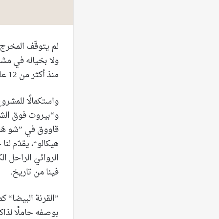
لم يتوقّف المخرج 
ولا بخياله في مشر
منذ أكثر من 12 عامًا.
واستكمالًا للمشرو
و“بيروت فوق الش
قاووق في ”شو هَا“
هيكالو“، يقدّم لنا
الروائيّ الراحل ا
فينا من تاريخ.
”القرنة البيضا“ كم
بوصفه حاملًا لذاك