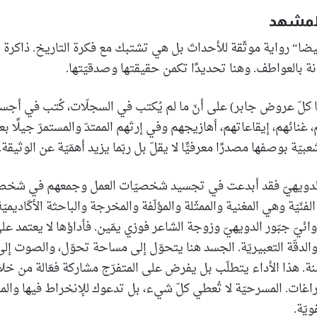
المشهد
لبيضا“ رواية موثّقة للأحداث بل هي تشتبك مع فكرة التاريخ. ذاكرة 
 بالعواطف. وهنا تحديدًا تكمن حقيقتها وصدقيّتها.
كلّ عروض جابر) على أنّ ما لم يُكتب في السجلّات، كُتب في أجس
غنائهم، إيقاعاتهم، أهازيجهم وفي إرثهم الممتدّ والمستمرّ جيلًا بع
شعبيّة بوصفها مصدرًا معرفيًّا لا يقلّ بل ربّما يزيد أهمّيّة عن الوثيقة.
 الدويهيّ فقد أبدعت في تجسيد شخصيّات العمل وجمعهم في شخ
نّيّة وهي المغنية والممثّلة والمؤلّفة والمخرجة والباحثة الأكّاديميّ
روائيّ جبّور الدويهيّ وزوجة الشاعر فوزي يمّين. فأداؤها لا يعتمد عل
والدقّة التعبيريّة. الجسد هنا يتحوّل إلى مساحة تحوّل، والصوت إلى
ة. هذا الأداء يتطلّب بل يفرض على المتفرّج مشاركة فعّالة من خل
راغات. المسرحيّة لا تُعطي كلّ شيء، بل تدعوك للإنخراط فيها وال
يّة.