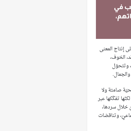
تب في
تهم،
لى إنتاج المعنى
د، الخوف،
، وتتحوّل
والجمال.
حيّة صامتة ولا
نّها تفكّكها عبر
ن خلال سردها،
ماعيّ، وتناقضات