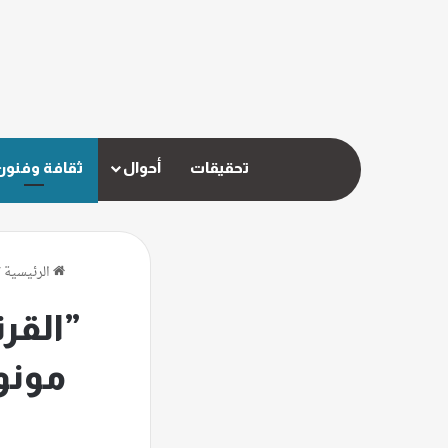
تحقيقات
أحوال
ثقافة وفنون
الرئيسية
/
”القرن
مونود