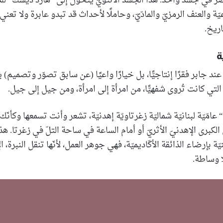
صر في جسد واحد. هذا الجسد الأنثويّ يتحوّل إلى ”هارد ديسك“ للذ
ّة والعنف الرمزيّ والمادّيّ، وحاملًا لأحداث قد تبدو عابرة ولا تعني إ
اريخ.
ة
ند جابر فقرًا إنتاجيًّا، بل خيارًا واعيًا (عن سابق تصوّر وتصميم
التي كانت تُروى شفهيًّا، من امرأة إلى امرأة، ومن جيل إلى جيل.
“ عامّيّة لبنانيّة شماليّة زغرتاويّة إهدنيّة، تشعر وأنت تسمعها وكأن
الكبرى الإهدنيّ الأثريّ أو أمام الساعة في ساحة التلّ في زغرتا. هذه
 بإرضاء الذائقة الأكّاديميّة، فهي جوهر العمل، لأنّها تنقل النبرة، الإ
ا وساطة.