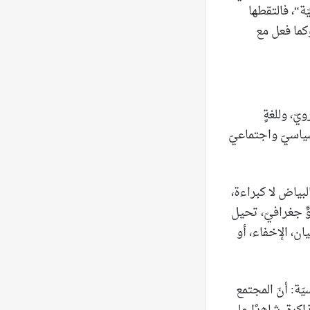
ة“، فالتقطها
كما فعل مع
ّ، وللغةٍ
سياسيّ واجتماعيّ
لبياض لا كبراءة،
ٍ جغرافيّ، تحيل
ان، الإخفاء، أو
ة: أنّ المجتمع