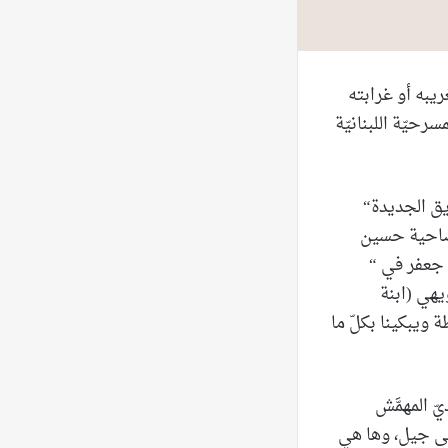
يبه أو غرابته
حيّة اللبنانيّة
يق الجديدة“
ضاحية حسين
 جعفر في “
ويهي (ابنة
 ويبكينا بكلّ ما
ّ المهمَّش
إلى جيل، وها هي