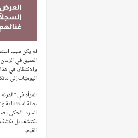
العرض ي
السجلّا
غنائهم،
لم يكن سبب استعمال
العميق في الزمان 
والانتظار. في هذا 
اليوميّات إلى مادّ
المرأة في ”القرنة 
بطلة استثنائيّة و“
السرد. الحكي يصبح
نكتشف بل نكشف مجت
القيم.