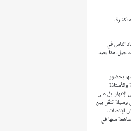
متكسّرة،
اد الناس في
د جيل، ممّا يعيد
صها بحضور
ة والأستاذة
ى الإبهار، بل على
 وسيلة تنقّل بين
ال الإنصات،
مساهمة معها في