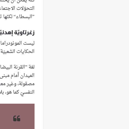
كلّه يمكن أن يُخت
التحوّلات الاجتماعي
”البسطاء“ لكنّها ت
زغرتاويّة إهدنيّ
ليست المونودراما ع
الحكايات الشعبيّة 
لغة ”القرنة البيضا
الميدان أمام مبنى 
مصقولة، وغير معنيّة
النفسيّ كما هو، بل