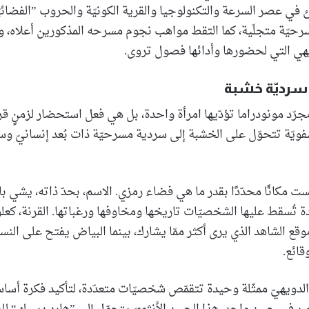
في عصر السرعة والتكنولوجيا والقرية الكونيّة والحروب ”الفضائيّ
حيّة متجلّية، كما التقط مواهب نجوم مسرحه المذكورين أعلاه، و
دويهي التي لحضورها وأدائها فصول تروى.
سرديّة خشبة
رّد مونودراما تؤدّيها امرأة واحدة، بل هي فعل استحضار لزمنٍ قروي
شفويّة تتحوّل على الخشبة إلى سردية مسرحيّة ذات بُعد إنسانيّ و
ست مكانًا محدّدًا بقدر ما هي فضاء رمزي. الاسم، بحدّ ذاته، يشي با
تُسقط عليها الشخصيّات تاريخها ومخاوفها ورغباتها. القرنة، كعلوّ
موقع الشاهد الذي يرى أكثر ممّا يشارك، بينما البياض يفتح على النسي
قائع.
لدويهيّ ممثّلة وحيدة تتقمّص شخصيّات متعدّدة، لتأكيد فكرة أساسيّ