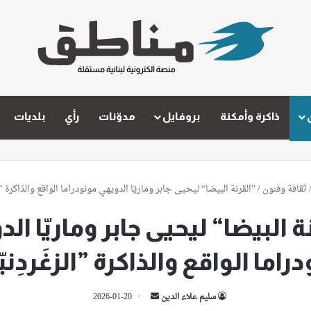
ذاكرة وأمكنة
بروفايل
مدوّنات
رأي
بلديات
ثقافة وفنون
/
”القرنة البيضا“ ليحيى جابر وماريّا الدويهي مونودراما الواقع والذاكرة ”ال
ة البيضا“ ليحيى جابر وماريّا ال
راما الواقع والذاكرة ”الزغَردِني
أرسل
سليم علاء الدين
2026-01-20