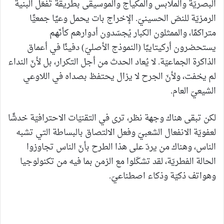
البصريّة والملابس والمكياج والموسيقى بطريقة تُفعّل البنية
الرمزيّة للنصّ الحسينيّ. الإخراج بات يحمل وعيًا جمعيًّا
متراكمًا، والممثلون الكبار يُجسّدون أدوارهم كأنّهم
يستحضرون أركيتايبًا (النموذج الأصليّ) دفينًا في أعماق
الذاكرة الجماعيّة. لا يُعاد الحدث من أجل التكرار، بل لأنّ النداء
لم يخفت، ولأنّ الجرح لا يزال يحتفظ بصداه في اللاوعي
الشيعيّ العام.
لكن تبقى هناك وجهة نظر، ترى في التقنيّات الاحترافيّة خدشًا
لعفويّة الانفعال الشعبيّ وفعل الالتصاق بالبساطة التي تشبه
الناس، وهناك من يردّ على هذا الطرح بأنّ الناس تجاوزوا
الحالة الفطريّة، لقد تشكّلوا مع الزمن بما فيه من تكنولوجيا
وهواتف ذكيّة وذكاء اصطناعيّ.