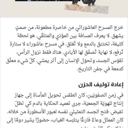
خرج المسرح العاشورائيّ من خاصرة مطعونة، من صمتٍ
يشهق. لا يعرف المسافة بين المؤدّي والمتلقّي. هو لحظة
كثيفة، تختنق بالدمع ولا تُغلق. في مسرح عاشوراء لا ستارة
تُرفع، لا نهاية تُصفّق لها الأيادي. هناك فقط نزول الرأس،
تقوّس الجسد، وتحوّل الإنسان إلى أثر يمشي. كلّ شيء معلّق
كدمعة في جفن التاريخ.
إعادة توليف الحزن
في زمن الصفويّين، كان الطقس تحويل المأساة إلى جهاز
إنتاج للهويّة الجمعيّة، جرى تعميد الحكاية بالدم كي تظلّ
تفيض. فتح الجسد التمثيليّ نفسه لعبور الأسطورة من خلاله.
كان الممثّل وعاءً فارغًا يتلبّسه الغياب، حضورًا يشير دومًا إلى