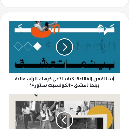
أسئلة
من
الفقاعة:
كيف
تدّعي
كرهك
للرأسمالية
بينما
تعشق
«الكونسبت
أسئلة من الفقاعة: كيف تدّعي كرهك للرأسمالية
ستور»؟
بينما تعشق «الكونسبت ستور»؟
"أيّام
الخيام"
مسرح
السبعينيات
يتردّد
صداه