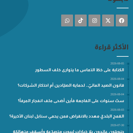
فيسبوك
‫X
انستقرام
‫TikTok
واتساب
الأكثر قراءة
2026-08-05
الكتابة على خطّ التماس ما يتوارى خلف السطور
2026-08-04
قانون الصيد المائيّ.. لحماية الصيّادين أم احتكار الشركات؟
2026-08-04
ستّ سنوات على الفاجعة فأين أضحى ملف انفجار المرفأ؟
2026-08-03
القمح البلديّ مهدد بالانقراض فمن يحمي سنابل لبنان الأخيرة؟
2026-07-30
جنوبيّون عائدون بلا خيارات لبيوتٍ متصدّعة وأسقفٍ متهالكة