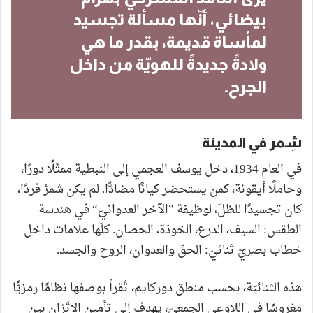
بيضائي، أنّها مسألة تجسيد
لمأساة قديمة، بقدر ما هي
ولادةً جديدةً للهويّة من داخل
الجرح.
شِمر في المدينة
في العام 1934، دخل يوسف العجمي إلى النبطية ممثّلًا دورًا،
وحاملًا أيقونة، كمن يستحضر كيانًا مضادًّا. لم يكن شمرُ فردًا،
كان تجسيدًا للظلّ، لوظيفة ”الآخر العدوانيّ“ في هندسة
الطقس: السيف، الدرع، الخوذة، الحصان. كلّها علامات داخل
خطاب بصريّ ثنائيّ: الحقّ والعدوان، الروح والجسد.
هذه الثنائيّة، بحسب منطق دوركايم، تُقرأ بوصفها نظامًا رمزيًّا
مغروسًا في اللاوعي الجمعيّ، يهدف إلى تأمين الاتّزان بين