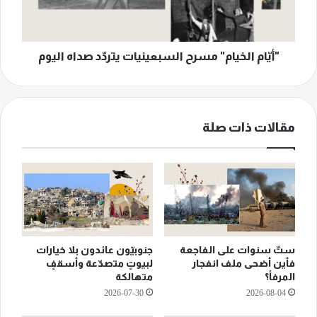
اليوم
"أيّام الخيام" مسرح السبعينيات يتردّد صداه اليوم
مقالات ذات صلة
ستّ سنوات على الفاجعة
جنوبيّون عائدون بلا خيارات
فأين أضحى ملف انفجار
لبيوتٍ متصدّعة وأسقفٍ
المرفأ؟
متهالكة
2026-07-30
2026-08-04