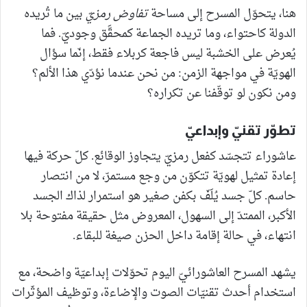
هنا، يتحوّل المسرح إلى مساحة
تفاوض رمزيّ
بين ما تُريده
الدولة كاحتواء، وما تريده الجماعة كمحقَّق وجوديّ. فما
يُعرض على الخشبة ليس فاجعة كربلاء فقط، إنّما سؤال
الهويّة في مواجهة الزمن: من نحن عندما نؤدّي هذا الألم؟
ومن نكون لو توقّفنا عن تكراره؟
تطوّر تقنيّ وإبداعيّ
عاشوراء تتجسّد كفعل رمزيّ يتجاوز الوقائع. كلّ حركة فيها
إعادة تمثيل لهويّة تتكوّن من وجع مستمرّ، لا من انتصار
حاسم. كلّ جسد يُلَفّ بكفن صغير هو استمرار لذاك الجسد
الأكبر، الممتدّ إلى السهول، المعروض مثل حقيقة مفتوحة بلا
انتهاء، في حالة إقامة داخل الحزن صيغة للبقاء.
يشهد المسرح العاشورائيّ اليوم تحوّلات إبداعيّة واضحة، مع
استخدام أحدث تقنيّات الصوت والإضاءة، وتوظيف المؤثّرات