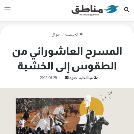
بحث عن
الق
الرئيسية
/
أحوال
المسرح العاشورائي من
الطقوس إلى الخشبة
أرسل
عبدالحليم حمود
2025-06-29
بريدا
إلكترونيا