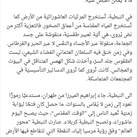
ما لا يمكن القبض عليه.
في النبطية، تُستخرج المرثيّات العاشورائيّة من الأرض كما
تُستخرج المياه المقدّسة من أعماق الصخور. فالتعزية أكثر من
نصّ يُروى، هي آليّة تعبير طقسيّة، منقوشة على جسد
الجماعة، منقولة عبر الأجساد والنفَس لا عبر الحبر والقرطاس.
وفي زمن خنق فيه السلطان العثمانيّ الفضاء الشيعيّ، لبست
الطقوس جلد السرّ، وأخذت شكل الهمس المتناقل في البيوت
والمجالس. كانت تُروى كما تُروى الدساتير التأسيسيّة في
المجتمعات المتماسكة.
الى النبطية، جاء إبراهيم الميرزا من طهران، مستدعيًا رموزًا
تعود إلى زمن لا يُقاس بالسنوات. ما حصل كان فتحًا لبوّابة
زمنيّة تُعيد الناس إلى ”الوقت المقدّس“، حيث يصبح اليوم
عاشوراء، وتصبح النبطية كربلاء. صارت النبطية ”محور
العالم“ وفق رؤية مرسيا إلياد، النقطة التي تتقاطع فيها الأرض