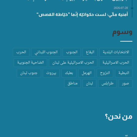
2026-07-28
أمنية مكّي: لست حكواتيّة إنّما ”خيّاطة القصص“
وسوم
الانتخابات البلدية
البقاع
الجنوب
الجنوب اللبناني
الحرب
الحرب الاسرائيلية
الحرب الاسرائيلية على لبنان
الضاحية الجنوبية
النبطية
النزوح
الهرمل
بعلبك
بيروت
جنوب لبنان
صور
طرابلس
لبنان
مناطق
من نحن؟