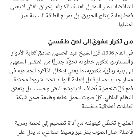
التناقضات عبر التمثيل العنيف للكارثة. إحراق القشّ لا يعني
فقط إعادة إنتاج الحريق، بل تفريغ الطاقة السلبيّة عبر
تمثيلها.
من تكرار عفويّ إلى نصّ طقسيّ
في العام 1936، قرّر الشيخ عبد الحسين صادق كتابة الأدوار
والسيناريو، لتكون خطوته تحوّلًا جذريًّا من الطقس الشفهيّ
إلى
بنية رمزّية مكتوبة
، ما يعني إدخال الذاكرة الجماعيّة في
مسار جديد: مسار قابل لإعادة التوليد تحت شروط محدّدة.
فمع كلّ شخصيّة تُضاف، لا يتوسّع النصّ وحسب، بل يتعمّق
النظام الدلاليّ: كلّ صوت يحمل خلفه وظيفة ضمن شبكة
تقابلات أخلاقيّة ونفسيّة.
المذياع تخطّى كينونته من أداة تضخيم إلى لحظة رمزيّة
فاصلة: صار الصوت يمرّ عبر وسيط صناعيّ، ما يدلّ على