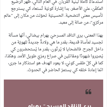
استدعاءً كاملًا لبنية القربان. في العام التالي، ظهر الرضيع
المكفّن، عليّ الأصغر. بدا إشارة كونيّة تُستعاد كي يسترجع
تأسيس معنى التضحية. الحسينيّة تحوّلت من مكان إلى ”عالم
مركزيّ“، من صالة إلى معبد.
بهذا المعنى، يرى الناقد المسرحيّ بهرام بيضائي، أنّها مسألة
تجسيد لمأساة قديمة، بقدر ما هي ولادةً جديدةً للهويّة من
داخل الجرح. فالضحايا لا يُرثَون، بقدر ما يُستحضرون كي
يُصيّروا شهودًا ومقاتلين في صراع رمزيّ طويل الأمد. وهكذا،
كما في كلّ طقس كونيّ، لا يعود الهدف هو استذكار ما جرى،
انّما إعادة خلقه كي يستمرّ الحاضر في الحدوث.
يرى الناقد المسرحيّ بهرام