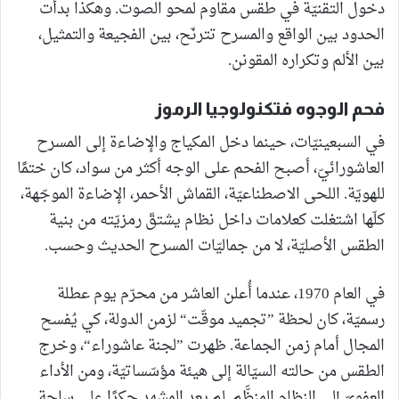
دخول التقنيّة في طقس مقاوم لمحو الصوت. وهكذا بدأت
الحدود بين الواقع والمسرح تترنّح، بين الفجيعة والتمثيل،
بين الألم وتكراره المقونن.
فحم الوجوه فتكنولوجيا الرموز
في السبعينيّات، حينما دخل المكياج والإضاءة إلى المسرح
العاشورائيّ، أصبح الفحم على الوجه أكثر من سواد، كان ختمًا
للهويّة. اللحى الاصطناعيّة، القماش الأحمر، الإضاءة الموجّهة،
كلّها اشتغلت كعلامات داخل نظام يشتقّ رمزيّته من بنية
الطقس الأصليّة، لا من جماليّات المسرح الحديث وحسب.
في العام 1970، عندما أُعلن العاشر من محرّم يوم عطلة
رسميّة، كان لحظة ”تجميد موقّت“ لزمن الدولة، كي يُفسح
المجال أمام زمن الجماعة. ظهرت ”لجنة عاشوراء“، وخرج
الطقس من حالته السيّالة إلى هيئة مؤسّساتيّة، ومن الأداء
العفويّ إلى النظام المنظَّم. لم يعد المشهد حكرًا على ساحة