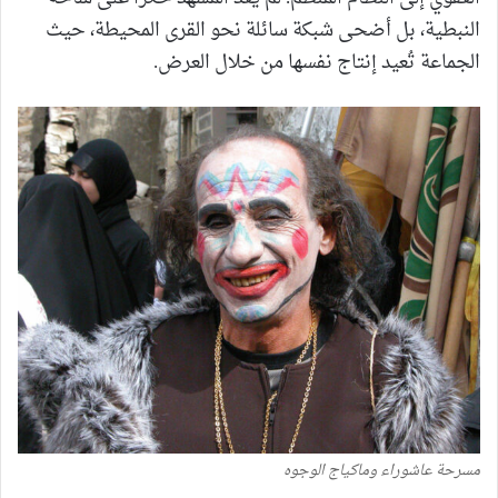
النبطية، بل أضحى شبكة سائلة نحو القرى المحيطة، حيث
الجماعة تُعيد إنتاج نفسها من خلال العرض.
مسرحة عاشوراء وماكياج الوجوه