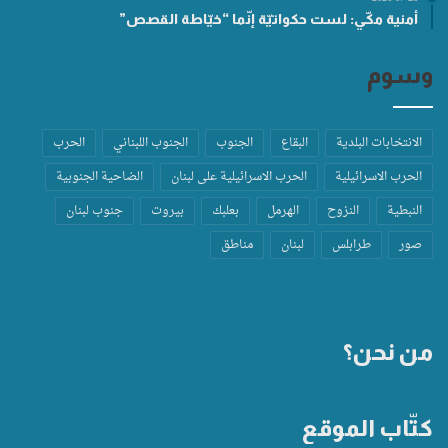
أمنية مكّي: لست حكواتيّة إنّما “خيّاطة القصص”
وسوم
الانتخابات البلدية
البقاع
الجنوب
الجنوب اللبناني
الحرب
الحرب الاسرائيلية
الحرب الاسرائيلية على لبنان
الضاحية الجنوبية
النبطية
النزوح
الهرمل
بعلبك
بيروت
جنوب لبنان
صور
طرابلس
لبنان
مناطق
من نحن؟
كتّاب الموقع