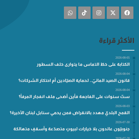
فيسبوك
‫X
انستقرام
‫TikTok
واتساب
الأكثر قراءة
2026-08-05
الكتابة على خطّ التماس ما يتوارى خلف السطور
2026-08-04
قانون الصيد المائيّ.. لحماية الصيّادين أم احتكار الشركات؟
2026-08-04
ستّ سنوات على الفاجعة فأين أضحى ملف انفجار المرفأ؟
2026-08-03
القمح البلديّ مهدد بالانقراض فمن يحمي سنابل لبنان الأخيرة؟
2026-07-30
جنوبيّون عائدون بلا خيارات لبيوتٍ متصدّعة وأسقفٍ متهالكة
2026-07-28