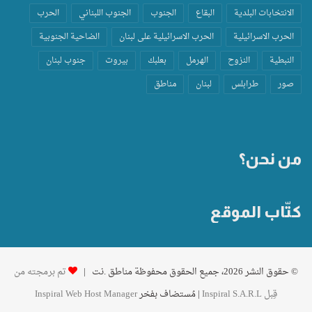
الانتخابات البلدية
البقاع
الجنوب
الجنوب اللبناني
الحرب
الحرب الاسرائيلية
الحرب الاسرائيلية على لبنان
الضاحية الجنوبية
النبطية
النزوح
الهرمل
بعلبك
بيروت
جنوب لبنان
صور
طرابلس
لبنان
مناطق
من نحن؟
كتّاب الموقع
© حقوق النشر 2026، جميع الحقوق محفوظة مناطق .نت |
تم برمجته من
قِبل Inspiral S.A.R.L
| مُستضاف بفخر
Inspiral Web Host Manager