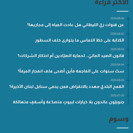
الأكثر قراءة
2026-08-06
عن قنوات ريّ الليطاني هل عادت المياه إلى مجاريها؟
2026-08-05
الكتابة على خطّ التماس ما يتوارى خلف السطور
2026-08-04
قانون الصيد المائيّ.. لحماية الصيّادين أم احتكار الشركات؟
2026-08-04
ستّ سنوات على الفاجعة فأين أضحى ملف انفجار المرفأ؟
2026-08-03
القمح البلديّ مهدد بالانقراض فمن يحمي سنابل لبنان الأخيرة؟
2026-07-30
جنوبيّون عائدون بلا خيارات لبيوتٍ متصدّعة وأسقفٍ متهالكة
وسوم