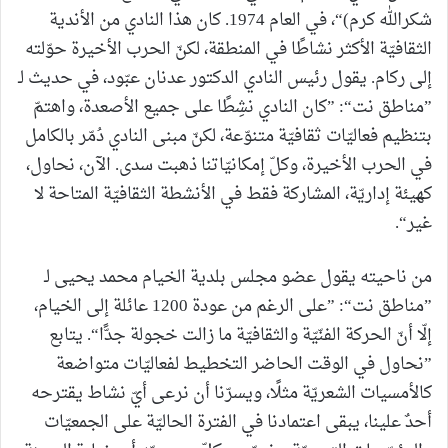
شكرالله كرم)“، في العام 1974. كان هذا النادي من الأندية
الثقافيّة الأكثر نشاطًا في المنطقة، لكنّ الحرب الأخيرة حوّلته
إلى ركام. يقول رئيس النادي الدكتور عدنان عبّود، في حديث لـ
”مناطق نت“: ”كان النادي نشِطًا على جميع الأصعدة، واهتمّ
بتنظيم فعاليّات ثقافيّة متنوّعة، لكنّ مبنى النادي دُمّر بالكامل
في الحرب الأخيرة، وكلّ إمكانيّاتنا ذهبت سدى. الآن، نحاول،
كهيئة إداريّة، المشاركة فقط في الأنشطة الثقافيّة المتاحة لا
غير“.
من ناحيته يقول عضو مجلس بلدية الخيام محمد يحيى لـ
”مناطق نت“: ”على الرغم من عودة 1200 عائلة إلى الخيام،
إلّا أنّ الحركة الفنّيّة والثقافيّة ما زالت خجولة جدًّا“. يتابع
”نحاول في الوقت الحاضر التخطيط لفعاليّات متواضعة
كالأمسيات الشعريّة مثلًا، ويسرّنا أن نرعى أيّ نشاط يقترحه
أحدٌ علينا، يبقى اعتمادنا في الفترة الحاليّة على الجمعيّات