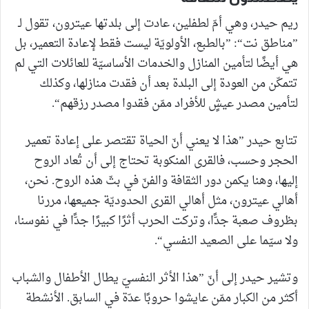
ريم حيدر، وهي أمّ لطفلين، عادت إلى بلدتها عيترون، تقول لـ
”مناطق نت“: ”بالطبع، الأولويّة ليست فقط لإعادة التعمير، بل
هي أيضًا لتأمين المنازل والخدمات الأساسيّة للعائلات التي لم
تتمكّن من العودة إلى البلدة بعد أن فقدت منازلها، وكذلك
لتأمين مصدر عيشٍ للأفراد ممّن فقدوا مصدر رزقهم“.
تتابع حيدر ”هذا لا يعني أنّ الحياة تقتصر على إعادة تعمير
الحجر وحسب، فالقرى المنكوبة تحتاج إلى أن تُعاد الروح
إليها، وهنا يكمن دور الثقافة والفنّ في بثّ هذه الروح. نحن،
أهالي عيترون، مثل أهالي القرى الحدوديّة جميعها، مررنا
بظروف صعبة جدًّا، وتركت الحرب أثرًا كبيرًا جدًّا في نفوسنا،
ولا سيّما على الصعيد النفسي“.
وتشير حيدر إلى أنّ ”هذا الأثر النفسيّ يطال الأطفال والشباب
أكثر من الكبار ممّن عايشوا حروبًا عدّة في السابق. الأنشطة