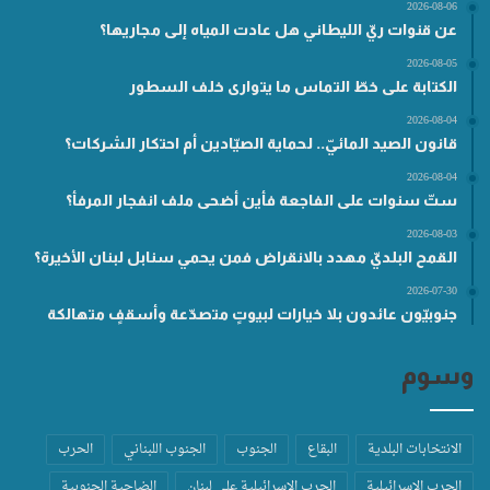
2026-08-06
عن قنوات ريّ الليطاني هل عادت المياه إلى مجاريها؟
2026-08-05
الكتابة على خطّ التماس ما يتوارى خلف السطور
2026-08-04
قانون الصيد المائيّ.. لحماية الصيّادين أم احتكار الشركات؟
2026-08-04
ستّ سنوات على الفاجعة فأين أضحى ملف انفجار المرفأ؟
2026-08-03
القمح البلديّ مهدد بالانقراض فمن يحمي سنابل لبنان الأخيرة؟
2026-07-30
جنوبيّون عائدون بلا خيارات لبيوتٍ متصدّعة وأسقفٍ متهالكة
وسوم
الانتخابات البلدية
البقاع
الجنوب
الجنوب اللبناني
الحرب
الحرب الاسرائيلية
الحرب الاسرائيلية على لبنان
الضاحية الجنوبية