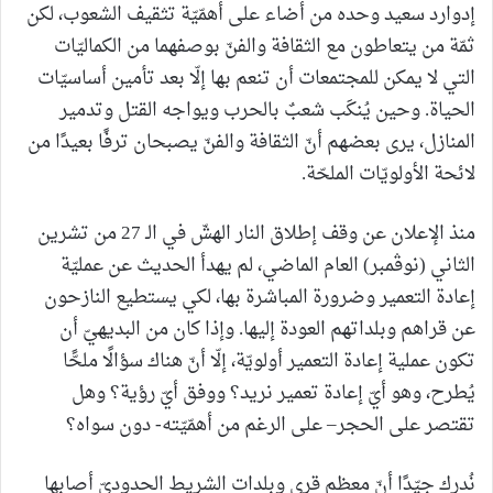
إدوارد سعيد وحده من أضاء على أهمّيّة تثقيف الشعوب، لكن
ثمّة من يتعاطون مع الثقافة والفنّ بوصفهما من الكماليّات
التي لا يمكن للمجتمعات أن تنعم بها إلّا بعد تأمين أساسيّات
الحياة. وحين يُنكَب شعبٌ بالحرب ويواجه القتل وتدمير
المنازل، يرى بعضهم أنّ الثقافة والفنّ يصبحان ترفًا بعيدًا من
لائحة الأولويّات الملحّة.
منذ الإعلان عن وقف إطلاق النار الهشّ في الـ 27 من تشرين
الثاني (نوڤمبر) العام الماضي، لم يهدأ الحديث عن عمليّة
إعادة التعمير وضرورة المباشرة بها، لكي يستطيع النازحون
عن قراهم وبلداتهم العودة إليها. وإذا كان من البديهيّ أن
تكون عملية إعادة التعمير أولويّة، إلّا أنّ هناك سؤالًا ملحًّا
يُطرح، وهو أيّ إعادة تعمير نريد؟ ووفق أيّ رؤية؟ وهل
تقتصر على الحجر– على الرغم من أهمّيّته- دون سواه؟
نُدرك جيّدًا أنّ معظم قرى وبلدات الشريط الحدوديّ أصابها