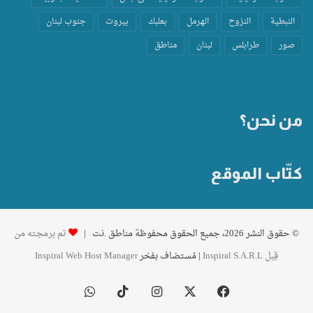
النبطية
النزوح
الهرمل
بعلبك
بيروت
جنوب لبنان
صور
طرابلس
لبنان
مناطق
من نحن؟
كتّاب الموقع
© حقوق النشر 2026، جميع الحقوق محفوظة مناطق .نت |
تم برمجته من
قِبل Inspiral S.A.R.L
| مُستضاف بفخر
Inspiral Web Host Manager
فيسبوك
‫X
انستقرام
‫TikTok
واتساب