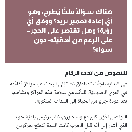
هناك سؤالًا ملحًّا يُطرح، وهو
أيّ إعادة تعمير نريد؟ ووفق أيّ
رؤية؟ وهل تقتصر على الحجر–
على الرغم من أهمّيّته- دون
سواه؟
للنهوض من تحت الركام
في البداية، لجأت ”مناطق نت“ إلى البحث عن مراكز ثقافيّة
في القرى الحدوديّة، للتأكّد من سلامة هذه المراكز ونشاطها
بعد عودة جزءٍ من الحياة إلى البلدات المنكوبة.
التواصل الأوّل كان مع وسام رزق، نائب رئيس بلديّة حولا،
الذي أشار إلى أنّه قبل الحرب كانت البلدة تتمتّع بمركزين