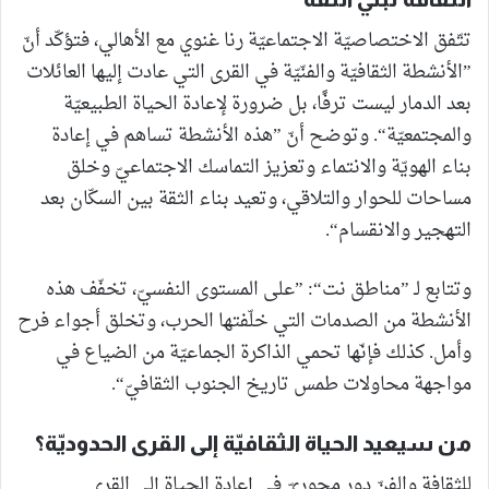
تتّفق الاختصاصيّة الاجتماعيّة رنا غنوي مع الأهالي، فتؤكّد أنّ
”الأنشطة الثقافيّة والفنّيّة في القرى التي عادت إليها العائلات
بعد الدمار ليست ترفًا، بل ضرورة لإعادة الحياة الطبيعيّة
والمجتمعيّة“. وتوضح أنّ ”هذه الأنشطة تساهم في إعادة
بناء الهويّة والانتماء وتعزيز التماسك الاجتماعيّ وخلق
مساحات للحوار والتلاقي، وتعيد بناء الثقة بين السكّان بعد
التهجير والانقسام“.
وتتابع لـ ”مناطق نت“: ”على المستوى النفسيّ، تخفّف هذه
الأنشطة من الصدمات التي خلّفتها الحرب، وتخلق أجواء فرح
وأمل. كذلك فإنّها تحمي الذاكرة الجماعيّة من الضياع في
مواجهة محاولات طمس تاريخ الجنوب الثقافيّ“.
من سيعيد الحياة الثقافيّة إلى القرى الحدوديّة؟
للثقافة والفنّ دور محوريّ في إعادة الحياة إلى القرى