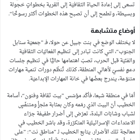
تسعى إلى إعادة الحياة الثقافيّة إلى القرية بخطواتٍ خجولة
وبسيطة، وتطمح إلى أن تصبح هذه الخطوات أكثر رسوخًا“.
أوضاع متشابهة
لا يختلف الوضع في بنت جبيل عن حولا، فـ ”جمعيّة سنابل
الجنوب“، التي كانت تبادر إلى تنظيم الفعاليّات الثقافيّة
والفنّيّة قبل الحرب، تصبّ اهتمامها حاليًّا في تنظيم جلسات
دعمٍ نفسيّ لأهالي المنطقة، كذلك تُنظّم دورات تنمية مهارات
متنوّعة، يندرج بعضُها في خانة المهارات الإبداعيّة.
أمّا في منطقة شبعا، فأكّد مؤسّس ”بيت ثقافة وفنون“، أسامة
الخطيب أنّ البيت الذي رمّمه وكان بمثابة ملجأٍ ومتنفّسٍ
لشباب وشابّات البلدة، تعرّض إلى أضرار طفيفة جرّاء
الاعتداءات الإسرائيليّة المتكرّرة، وقد باشر الخطيب في
معالجة تلك الأضرار. يتابع الخطيب لـ ”مناطق نت“: ”على