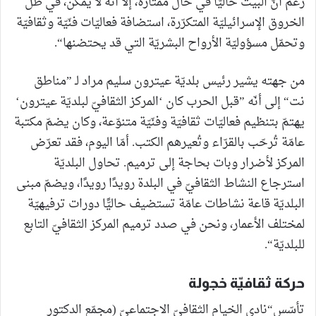
رغم أنّ البيت حاليًّا في حال ممتازة، إلّا أنّه لا يمكن، في ظلّ
الخروق الإسرائيليّة المتكرّرة، استضافة فعاليّات فنّيّة وثقافيّة
وتحمّل مسؤوليّة الأرواح البشريّة التي قد يحتضنها“.
من جهته يشير رئيس بلديّة عيترون سليم مراد لـ ”مناطق
نت“ إلى أنّه ”قبل الحرب كان ‘المركز الثقافيّ لبلديّة عيترون‘
يهتمّ بتنظيم فعاليّات ثقافيّة وفنّيّة متنوّعة، وكان يضمّ مكتبة
عامّة تُرحّب بالقرّاء وتُعيرهم الكتب. أمّا اليوم، فقد تعرّض
المركز لأضرار وبات بحاجة إلى ترميم. تحاول البلديّة
استرجاع النشاط الثقافيّ في البلدة رويدًا رويدًا، ويضمّ مبنى
البلديّة قاعة نشاطات عامّة تستضيف حاليًّا دورات ترفيهيّة
لمختلف الأعمار، ونحن في صدد ترميم المركز الثقافيّ التابع
للبلديّة“.
حركة ثقافيّة خجولة
تأسّس“نادي الخيام الثقافيّ الاجتماعيّ (مجمّع الدكتور