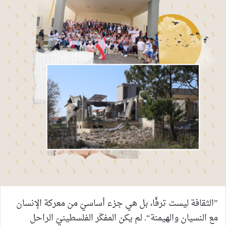
”الثقافة ليست ترفًا، بل هي جزء أساسيّ من معركة الإنسان
مع النسيان والهيمنة“. لم يكن المفكّر الفلسطينيّ الراحل