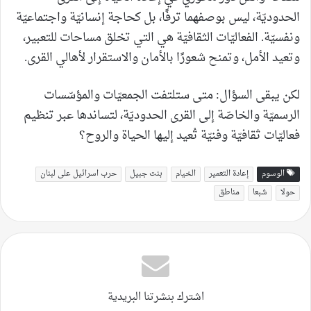
الحدوديّة، ليس بوصفهما ترفًا، بل كحاجة إنسانيّة واجتماعيّة
ونفسيّة. الفعاليّات الثقافيّة هي التي تخلق مساحات للتعبير،
وتعيد الأمل، وتمنح شعورًا بالأمان والاستقرار لأهالي القرى.
لكن يبقى السؤال: متى ستلتفت الجمعيّات والمؤسّسات
الرسميّة والخاصّة إلى القرى الحدوديّة، لتساندها عبر تنظيم
فعاليّات ثقافيّة وفنيّة تُعيد إليها الحياة والروح؟
الوسوم
إعادة التعمير
الخيام
بنت جبيل
حرب اسرائيل على لبنان
حولا
شبعا
مناطق
اشترك بنشرتنا البريدية