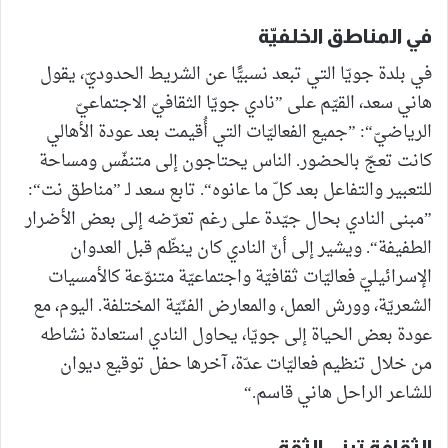
في المناطق الخلفيّة
في بلدة جويّا التي تبعد نسبيًّا عن الشريط الحدوديّ، يقول
هاني سعد، القيّم على ”نادي جويّا الثقافيّ الاجتماعيّ
الرياضيّ“: ”جميع الفعاليّات التي أُقيمت بعد عودة الأهالي
كانت تعجّ بالحضور. الناس يحتاجون إلى متنفّس ومساحة
للتعبير والتفاعل بعد كلّ ما عانوه“. تابع سعد لـ ”مناطق نت“:
”مبنى النادي بحال جيّدة على رغم تعرّضه إلى بعض الأضرار
الطفيفة“. ويشير إلى أنّ النادي كان ينظّم قبل العدوان
الإسرائيليّ فعاليّات ثقافيّة واجتماعيّة متنوّعة كالأمسيات
الشعريّة، وورش العمل، والمعارض الفنّيّة المختلفة. اليوم، مع
عودة بعض الحياة إلى جويّا، يحاول النادي استعادة نشاطه
من خلال تنظيم فعاليّات عدّة، آخرها حفل توقيع ديوان
للشاعر الراحل هاني قاسم.“
الثقافة تبني الثقة