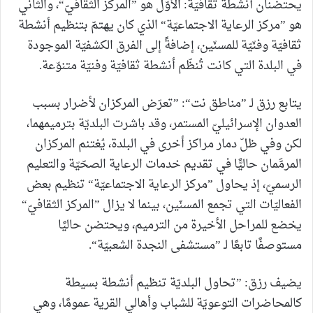
يحتضنان أنشطة ثقافيّة: الأوّل هو ”المركز الثقافيّ“، والثاني
هو ”مركز الرعاية الاجتماعيّة“ الذي كان يهتمّ بتنظيم أنشطة
ثقافيّة وفنّيّة للمسنّين، إضافةً إلى الفرق الكشفيّة الموجودة
في البلدة التي كانت تُنظّم أنشطة ثقافيّة وفنيّة متنوّعة.
يتابع رزق لـ ”مناطق نت“: ”تعرّض المركزان لأضرار بسبب
العدوان الإسرائيليّ المستمر، وقد باشرت البلديّة بترميمهما،
لكن وفي ظلّ دمار مراكز أخرى في البلدة، يُغتنم المركزان
المرمَّمان حاليًّا في تقديم خدمات الرعاية الصحّيّة والتعليم
الرسميّ، إذ يحاول ”مركز الرعاية الاجتماعيّة“ تنظيم بعض
الفعاليّات التي تجمع المسنّين، بينما لا يزال ”المركز الثقافيّ“
يخضع للمراحل الأخيرة من الترميم، ويحتضن حاليًا
مستوصفًا تابعًا لـ ”مستشفى النجدة الشعبيّة“.
يضيف رزق: ”تحاول البلديّة تنظيم أنشطة بسيطة
كالمحاضرات التوعويّة للشباب وأهالي القرية عمومًا، وهي