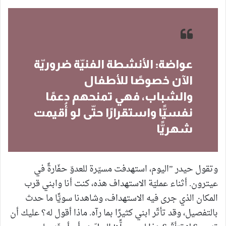
عواضة: الأنشطة الفنيّة ضروريّة
الآن خصوصًا للأطفال
والشباب، فهي تمنحهم دعمًا
نفسيًّا واستقرارًا حتّى لو أُقيمت
شهريًّا
وتقول حيدر ”اليوم، استهدفت مسيّرة للعدوّ حفّارةً في
عيترون. أثناء عمليّة الاستهداف هذه، كنت أنا وابني قرب
المكان الذي جرى فيه الاستهداف، وشاهدنا سويًّا ما حدث
بالتفصيل، وقد تأثّر ابني كثيرًا بما رآه. ماذا أقول له؟ عليك أن