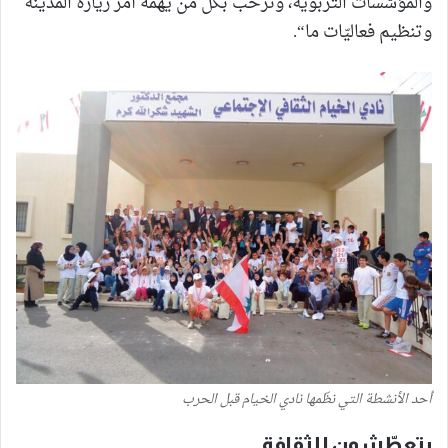
والمؤسّسات التربويّة، ونرحّب بكلّ من يهمّه أمر زيارة المدينة
وتنظيم فعاليّات ما“.
أحد الأنشطة التي نظّمها نادي الخيام قبل الحرب
يتعطّشون للثقافة