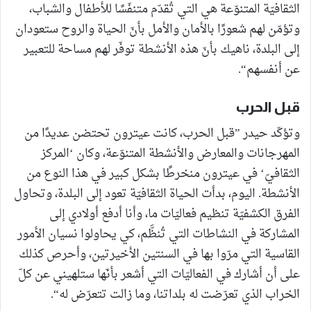
الثقافيّة المتنوّعة هي التي تُقدّم متنفّسًا للأطفال والشباب،
وتؤمّن لهم شعورًا بالأمان والأمل بأنّ الحياة والروح ستعودان
إلى البلدة، ناهيك بأنّ هذه الأنشطة توفّر لهم مساحة للتعبير
عن أنفسهم“.
قبل الحرب
وتؤكّد حيدر ”قبل الحرب، كانت عيترون تحتضن عديدًا من
المهرجانات والمعارض والأنشطة المتنوّعة، وكان ‘المركز
الثقافيّ‘ في عيترون منخرطًا بشكل كبير في هذا النوع من
الأنشطة. اليوم، بدأت الحياة الثقافيّة تعود إلى البلدة، وتحاول
الفرق الكشفيّة تنظيم فعاليّات ما، وأنا أدفع أولادي إلى
المشاركة في النشاطات التي تُنظَّم، كي يحاولوا نسيان الأمور
القاسية التي مرّوا بها في السنتين الأخيرتين، وأحرص كذلك
على أن أشارك في الفعاليّات التي أشعر بأنّها ستلهيني عن كلّ
الخراب الذي تعرّضت له بلداتنا، وما زالت تتعرّض له“.