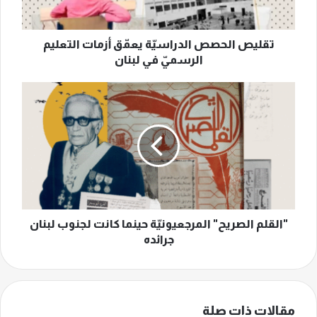
في
لبنان
تقليص الحصص الدراسيّة يعمّق أزمات التعليم
الرسميّ في لبنان
"القلم
الصريح"
المرجعيونيّة
حينما
كانت
لجنوب
لبنان
جرائده
"القلم الصريح" المرجعيونيّة حينما كانت لجنوب لبنان
جرائده
مقالات ذات صلة