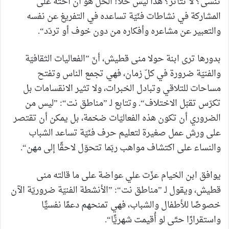
تنسى؟ لا تتأثّر؟ هذا ليس حلًّا! الحلّ هو أن أحثّه على
المشاركة في نشاطات فنّيّة تساعده في التفريغ عن نفسه
والتعبير عن مشاعره وأفكاره من دون خوف أو تردّد“.
بدورها ترى ابنة حولا منى قطيش، أنّ ”الفعاليات الثقافيّة
والفنيّة ضرورة في كلّ زمان، فهي تجمع الناس وتفتح
مساحات للتلاقي وتبادل الخبرات، ولا تثير الانقسامات بل
تكرّس تقبّل الاختلاف“. وتتابع لـ ”مناطق نت“: ”ليس من
الضروري أن تكون هذه الفعاليّات ضخمة، بل يمكن أن تقتصر
على ورش عمل صغيرة لتعليم حرف فنّيّة تساعد الشباب
والنساء على اكتشاف مواهب ربّما تتحوّل لاحقًا إلى مهن“.
يوافق ابن الخيام عزّت علي عواضة على ما قالته منى
قطيش، ويقول لـ ”مناطق نت“: ”الأنشطة الفنيّة ضروريّة الآن
خصوصًا للأطفال والشباب، فهي تمنحهم دعمًا نفسيًّا
واستقرارًا حتّى لو أُقيمت شهريًّا“.