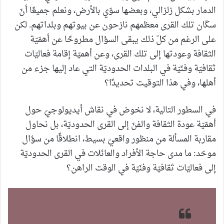
الدمار بشكل زلزالي، وبعضها سوّي بالأرض، ونعلم جميعًا أنّ
سكّان تلك القرى معظمهم نازحون عن بيوتهم وبلداتهم. لكن
على الرغم من كلّ ذلك يبقى السؤال مطروحًا عن أهمّيّة
الثقافة وعودتها إلى تلك القرى، وعن أهميّة إقامة فعاليّات
ثقافيّة وفنّيّة في البلدات الحدوديّة التي عاد إليها جزء من
أهلها، وفي هذا التوقيت تحديدًا؟
في السطور التالية، لا نخوض في نقاش أيديولوجيّ حول
أهمّيّة عودة الثقافة والفنّ إلى القرى الحدوديّة، بل نحاول
مقاربة المسألة من منظور واقعيّ بسيط، انطلاقًا من سؤال
موحّد: ما مدى حاجة الأفراد والعائلات في القرى الحدوديّة
إلى فعاليّات ثقافيّة وفنّيّة في الوقت الراهن؟