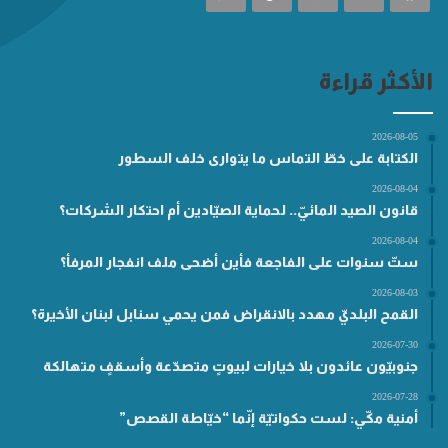
الأكثر قراءة
2026-08-05
الكتابة على خطّ التماس ما يتوارى خلف السطور
2026-08-04
قانون الصيد المائيّ.. لحماية الصيّادين أم احتكار الشركات؟
2026-08-04
ستّ سنوات على الفاجعة فأين أضحى ملف انفجار المرفأ؟
2026-08-03
القمح البلديّ مهدد بالانقراض فمن يحمي سنابل لبنان الأخيرة؟
2026-07-30
جنوبيّون عائدون بلا خيارات لبيوتٍ متصدّعة وأسقفٍ متهالكة
2026-07-28
أمنية مكّي: لست حكواتيّة إنّما “خيّاطة القصص”