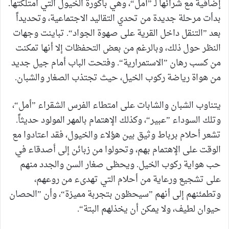
إضافية مع شرائها لـ ”أمل“، وهي باكورة الخيول التي امتلكتها.
بدأت مرحلة جديدة من تحدي التقاليد الاجتماعية، وتحديداً
بعد ”التنقل داخل القرية على صهوة الجواد“. تباينت وجهات
النظر حول ذلك، وبالرغم من بعض التحفظات إلا أنها تمكنت
من كسب رهان ”الاستمرارية“. وفتحت الباب أمام جيل جديد
من هواة رياضة ركوب الخيل، حيث تجتذب الصغار والشبان.
يتناوب الشبان والشابات على امتطاء الفرس الشقراء ”أمل“،
وتلك السوداء ”عبير“، وكذلك الإهتمام بالمهر المولود حديثاً.
تشعر أحلام برباط وثيق بين هؤلاء والخيول، فقد اعتادوا مع
الوقت على الإهتمام بهم، وتحولوا من زبائن إلى أصدقاء في
حب هواية ركوب الخيل. ويحظى صغار السن والجدد منهم
على تشجيع ورعاية من أحلام التي تهدىء من روعهم،
وتطمئنهم إلى أنهم ”سيحظون بتجربة مميزة“، وأن ”الحصان
حيوان لطيف، ولا يمكن أن يخذلهم البتة“.