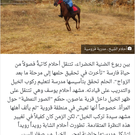
أحلام الشيخ ، مدربة فروسية
بين ربوع الضنية الخضراء، تتنقل أحلام كاتبةً فصولاً من
حياة فارسة ”تأخرت في تحقيق حلمها إلى مرحلة ما بعد
الزواج“. الحلم تحقق بتأسيسها مدرسة لتعليم ركوب الخيل
والتدريب على قيادته. مشهد أحلام يوسف وهي تتنقل على
ظهر الخيل داخل قرية عاصون، حطّم ”الصور النمطية“ حول
المرأة. خصوصاً أنها تعيش في منطقة قروية ”لم يألف أهلها
مشهد سيدة تركب الخيل“، لكن الزمن كان كفيلاً في تغيير
هذه النظرة المتقادمة. تطورت أحلام الشابة رويداً رويداً
لتشكل مدرستها حاضنة لمحبي الخيل من صغار السن،