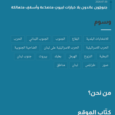
2026-07-30
جنوبيّون عائدون بلا خيارات لبيوتٍ متصدّعة وأسقفٍ متهالكة
وسوم
الانتخابات البلدية
البقاع
الجنوب
الجنوب اللبناني
الحرب
الحرب الاسرائيلية
الحرب الاسرائيلية على لبنان
الضاحية الجنوبية
النبطية
النزوح
الهرمل
بعلبك
بيروت
جنوب لبنان
صور
طرابلس
لبنان
مناطق
من نحن؟
كتّاب الموقع