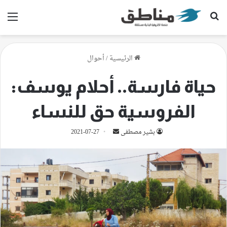
بحث عن
الق
الرئيسية
/
أحوال
حياة فارسة.. أحلام يوسف:
الفروسية حق للنساء
أرسل
بشير مصطفى
2021-07-27
بريدا
إلكترونيا