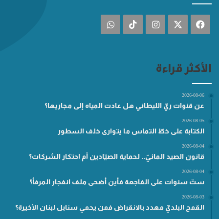
فيسبوك
‫X
انستقرام
‫TikTok
واتساب
الأكثر قراءة
2026-08-06
عن قنوات ريّ الليطاني هل عادت المياه إلى مجاريها؟
2026-08-05
الكتابة على خطّ التماس ما يتوارى خلف السطور
2026-08-04
قانون الصيد المائيّ.. لحماية الصيّادين أم احتكار الشركات؟
2026-08-04
ستّ سنوات على الفاجعة فأين أضحى ملف انفجار المرفأ؟
2026-08-03
القمح البلديّ مهدد بالانقراض فمن يحمي سنابل لبنان الأخيرة؟