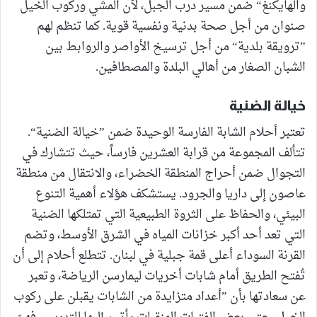
والهايكنغ“ ضمن مسير درب الجبل، لأن المشي وركوب الخيل
صنوان من أجل صحة بدنية ونفسية قوية. كما تنظم لهم
”ترويقة بلدية“ من أجل ترسيخ الأواصر والروابط بين
الشبان الصغار من أهالي البلدة والمصطافين.
خيالة الضنية
تعتبر أحلام الشابة الفارسة الوحيدة ضمن ”خيالة الضنية“.
تتألف المجموعة من قرابة العشرين فارساً، حيث تتشارك في
التجوال ضمن أحراج المنطقة الخضراء، والانتقال من منطقة
عاصون إلى داريا والجرود. يستشكف هؤلاء أهمية التنوع
البيئي، والحفاظ على الثروة الطبيعية التي تمتلكها الضنية
التي تعد أحد أكبر خزانات المياه في الشرق الأوسط، وتضم
القرنة السوداء أعلى قمة جبلية في لبنان. تتطلع أحلام إلى أن
تُفتح الطريق أمام شابات أخريات ليمارسن الرياضة، وتعبر
عن سعادتها بأن ”أعداد متزايدة من الشابات يقبلن على ركوب