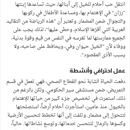
انتقل حب أحلام للخيل إلى أبنائها، حيث تساعدها إبنتها
”رزان“ في الإهتمام بها، ومساعدة الأطفال في ركوبها
والتجوال ضمن المضمار. وتعتبر أن ”هذه الرياضة من التقاليد
العربية التي أقرّها الإسلام، وحضّ عليها“، لذلك يجب على
الجميع ممارستها لما تغرسه في النفس من قيم وقوة بدنية،
ووفاء لأن ”الخيل حيوان وفي، ويحافظ على صاحبه، ولا
يسبب الأذى المقصود“.
عمل احترافي وأنشطة
دفعت الحياة الشابة نحو القطاع الصحي، فهي تعمل في قسم
التمريض، ضمن مستشفى سير الحكومي. ولكن بالرغم من
ذلك، استمرت في تخصيص جزء كبير من حياتها للإهتمام
بالخيول. منذ عامين، استأجرت أحلام أرضاً، استصلحتها
لتتحول إلى مضمار. وتلفت إلى أنها تخطط لتحسين الأرضية
وكسوها بالرمال لتتحسن خدماتها، وتوسع نشاطاتها. حالياً،