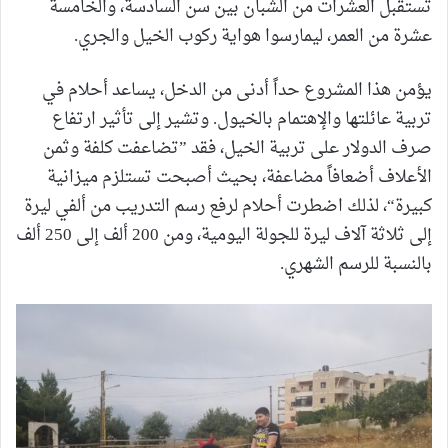
تستقبل العشرات من الشبان بين سن السادسة، والخامسة
عشرة من العمر، ليمارسوا هواية ركوب الخيل والجري.
يؤمن هذا المشروع حداً أدنى من الدخل، يساعد أحلام في
تربية عائلتها والإهتمام بالخيول. وتشير إلى تأثير ارتفاع
صرف الدولار على تربية الخيل، فقد ”تضاعفت كلفة وثمن
الأعلاف أضعافاً مضاعفة، بحيث أصبحت تستلزم ميزانية
كبيرة“، لذلك اضطرت أحلام لرفع رسم التدريب من ألفي ليرة
إلى ثلاثة آلاف ليرة للجولة اليومية، ومن 200 ألف إلى 250 ألف
بالنسبة للرسم الشهري.