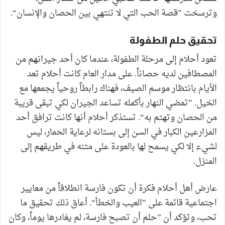
وترسخت ”قصة الحب التي لا تنتهي بين الحصان والإنسان“.
تحقيق حلم الطفولة
تعود أحلام إلى مرحلة الطفولة، عندما كان أحد جيرانهم من
المصطافين لديه حصاناً. على مدار العام كانت أحلام تعد
الأيام بانتظار موسم الصيف، فهناك رابطاً روحياً يجمعها مع
الخيل. ”تمضي النهار بأكمله تساعد الجيران لكي تبقى قريبة
من الحصان وتهتم به“. تستذكر أحلام أنها كانت ترافق أحد
المزارعين الكبار في السن إلى بستانه لرعاية الحمار، ليس
لشيء إلا لكي يسمح لها بالعودة على متنه في طريقهم إلى
المنزل.
عارض أهل أحلام فكرة أن تكون فارسة انطلاقاً من معايير
اجتماعية قائمة على ”العيب والخطأ“. أعاق ذلك تحقيق ما
تحب، وتؤكد أن ”حلم أن تصبح فارسة، لم يغادرها يوماً، وكان