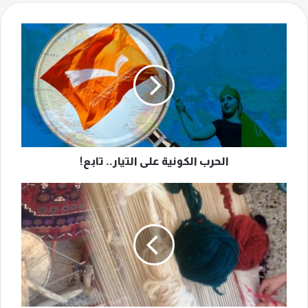
الحرب
الكونية
على
التيار..
تابع!
الحرب الكونية على التيار.. تابع!
سجّاد
الفاكهة
بعد
3
قرون...مهنة
تحتضر
بعد
مجد
وعز