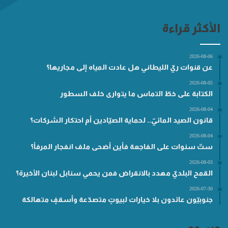
الأكثر قراءة
2026-08-06
عن قنوات ريّ الليطاني هل عادت المياه إلى مجاريها؟
2026-08-05
الكتابة على خطّ التماس ما يتوارى خلف السطور
2026-08-04
قانون الصيد المائيّ.. لحماية الصيّادين أم احتكار الشركات؟
2026-08-04
ستّ سنوات على الفاجعة فأين أضحى ملف انفجار المرفأ؟
2026-08-03
القمح البلديّ مهدد بالانقراض فمن يحمي سنابل لبنان الأخيرة؟
2026-07-30
جنوبيّون عائدون بلا خيارات لبيوتٍ متصدّعة وأسقفٍ متهالكة
وسوم