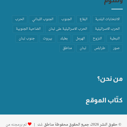
الانتخابات البلدية
البقاع
الجنوب
الجنوب اللبناني
الحرب
الحرب الاسرائيلية
الحرب الاسرائيلية على لبنان
الضاحية الجنوبية
النبطية
النزوح
الهرمل
بعلبك
بيروت
جنوب لبنان
صور
طرابلس
لبنان
مناطق
من نحن؟
كتّاب الموقع
© حقوق النشر 2026، جميع الحقوق محفوظة مناطق .نت |
تم برمجته من