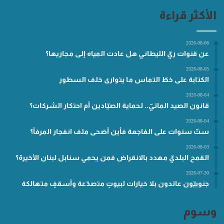
الأكثر قراءة
2026-08-06
عن قنوات ريّ الليطاني هل عادت المياه إلى مجاريها؟
2026-08-05
الكتابة على خطّ التماس ما يتوارى خلف السطور
2026-08-04
قانون الصيد المائيّ.. لحماية الصيّادين أم احتكار الشركات؟
2026-08-04
ستّ سنوات على الفاجعة فأين أضحى ملف انفجار المرفأ؟
2026-08-03
القمح البلديّ مهدد بالانقراض فمن يحمي سنابل لبنان الأخيرة؟
2026-07-30
جنوبيّون عائدون بلا خيارات لبيوتٍ متصدّعة وأسقفٍ متهالكة
وسوم