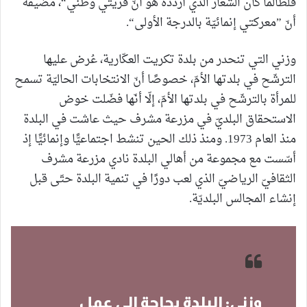
فلطالما كان الشعار الذي أردّده هو أنّ قريتي وطني“، مضيفةً
أنّ ”معركتي إنمائيّة بالدرجة الأولى“.
وزني التي تنحدر من بلدة تكريت العكّارية، عُرض عليها
الترشّح في بلدتها الأمّ، خصوصًا أنّ الانتخابات الحاليّة تسمح
للمرأة بالترشّح في بلدتها الأمّ، إلّا أنّها فضّلت خوض
الاستحقاق البلديّ في مزرعة مشرف حيث عاشت في البلدة
منذ العام 1973. ومنذ ذلك الحين تنشط اجتماعيًّا وإنمائيًّا إذ
أسّست مع مجموعة من أهالي البلدة نادي مزرعة مشرف
الثقافيّ الرياضيّ الذي لعب دورًا في تنمية البلدة حتّى قبل
إنشاء المجالس البلديّة.
وزني: البلدة بحاجة إلى عمل