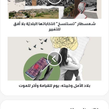
أفق
للتغيير
شمسطار "تستنسخ" انتخاباتها البلديّة بلا أفق
للتغيير
بلاد
الأمل
وخيبته:
يوم
للقيامة
وآخر
للموت
بلاد الأمل وخيبته: يوم للقيامة وآخر للموت