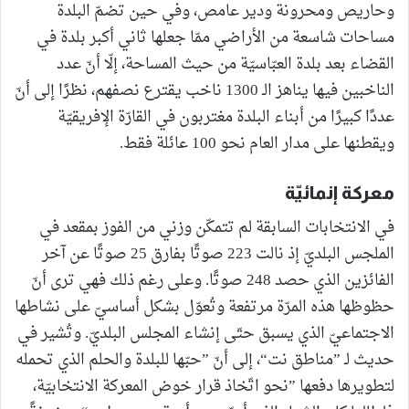
وحاريص ومحرونة ودير عامص، وفي حين تضمّ البلدة
مساحات شاسعة من الأراضي ممّا جعلها ثاني أكبر بلدة في
القضاء بعد بلدة العبّاسيّة من حيث المساحة، إلّا أنّ عدد
الناخبين فيها يناهز الـ 1300 ناخب يقترع نصفهم، نظرًا إلى أنّ
عددًا كبيرًا من أبناء البلدة مغتربون في القارّة الإفريقيّة
ويقطنها على مدار العام نحو 100 عائلة فقط.
معركة إنمائيّة
في الانتخابات السابقة لم تتمكّن وزني من الفوز بمقعد في
الملجس البلديّ إذ نالت 223 صوتًا بفارق 25 صوتًا عن آخر
الفائزين الذي حصد 248 صوتًا. وعلى رغم ذلك فهي ترى أنّ
حظوظها هذه المرّة مرتفعة وتُعوّل بشكل أساسيّ على نشاطها
الاجتماعيّ الذي يسبق حتّى إنشاء المجلس البلديّ. وتُشير في
حديث لـ ”مناطق نت“، إلى أنّ ”حبّها للبلدة والحلم الذي تحمله
لتطويرها دفعها ”نحو اتّخاذ قرار خوض المعركة الانتخابيّة،