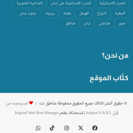
الحرب الاسرائيلية
الحرب الاسرائيلية على لبنان
الضاحية الجنوبية
النبطية
النزوح
الهرمل
بعلبك
بيروت
جنوب لبنان
صور
طرابلس
لبنان
مناطق
من نحن؟
كتّاب الموقع
© حقوق النشر 2026، جميع الحقوق محفوظة مناطق .نت |
تم برمجته من
قِبل Inspiral S.A.R.L
| مُستضاف بفخر
Inspiral Web Host Manager
فيسبوك
‫X
انستقرام
‫TikTok
واتساب