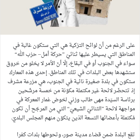
على الرغم من أنّ لوائح التزكية هي التي ستكون غالبة في
المناطق التي يسيطر عليها ثنائيّ ”حركة أمل– حزب الله“
سواء في الجنوب أو في البقاع، إلّا أنّ الأمر لا يخلو من خروق
ستشهدها بعض البلدات في تلك المناطق. إحدى هذه المعارك
ستكون في بلدة صغيرة نائية في الجنوب، هي مزرعة مشرف
إذ تتحضّر لائحة غير مكتملة مكوّنة من خمسة مرشّحين
برئاسة السيّدة مهى طالب وزني لخوض غمار المعركة في
مواجهة لائحة ”الثنائيّ الشيعيّ“ التي من المرجّح أن تكون
مُكتملة بأعضائها التسعة الذين يتكوّن منهم المجلس البلديّ.
تقع البلدة ضمن قضاء مدينة صور، وتحوطها بلدات كفرا