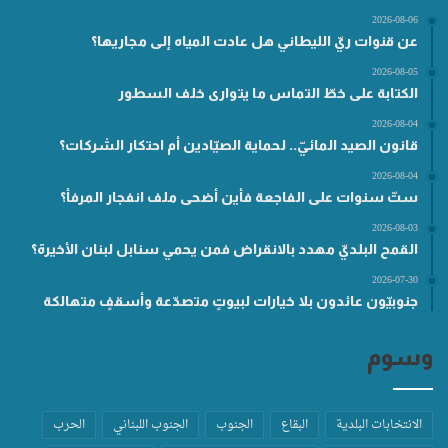
2026-08-06
عن قنوات ريّ الليطاني هل عادت المياه إلى مجاريها؟
2026-08-05
الكتابة على خطّ التماس ما يتوارى خلف السطور
2026-08-04
قانون الصيد المائيّ.. لحماية الصيّادين أم احتكار الشركات؟
2026-08-04
ستّ سنوات على الفاجعة فأين أضحى ملف انفجار المرفأ؟
2026-08-03
القمح البلديّ مهدد بالانقراض فمن يحمي سنابل لبنان الأخيرة؟
2026-07-30
جنوبيّون عائدون بلا خيارات لبيوتٍ متصدّعة وأسقفٍ متهالكة
وسوم
الانتخابات البلدية
البقاع
الجنوب
الجنوب اللبناني
الحرب