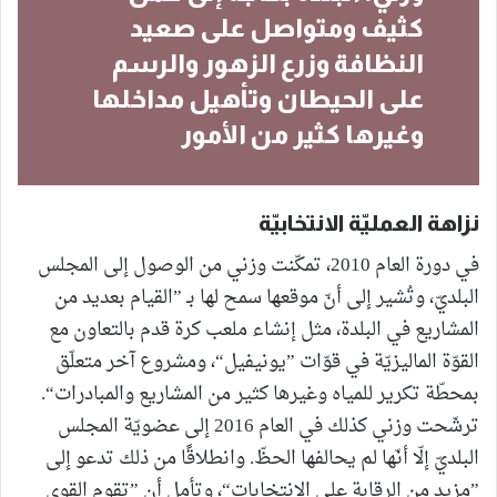
كثيف ومتواصل على صعيد
النظافة وزرع الزهور والرسم
على الحيطان وتأهيل مداخلها
وغيرها كثير من الأمور
نزاهة العمليّة الانتخابيّة
في دورة العام 2010، تمكّنت وزني من الوصول إلى المجلس
البلديّ، وتُشير إلى أنّ موقعها سمح لها بـ ”القيام بعديد من
المشاريع في البلدة، مثل إنشاء ملعب كرة قدم بالتعاون مع
القوّة الماليزيّة في قوّات ”يونيفيل“، ومشروع آخر متعلّق
بمحطّة تكرير للمياه وغيرها كثير من المشاريع والمبادرات“.
ترشّحت وزني كذلك في العام 2016 إلى عضويّة المجلس
البلديّ إلّا أنّها لم يحالفها الحظّ. وانطلاقًا من ذلك تدعو إلى
”مزيد من الرقابة على الانتخابات“، وتأمل أن ”تقوم القوى