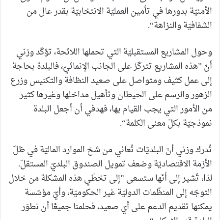
الأمنيّة بدورها في تأمين العمليّة الانتخابيّة بقدر عال من
الشفافيّة والنزاهة“.
وحول المشاريع المستقبليّة التي تحملها اللائحة، تؤكّد وزني
أنّ ”هذه المشاريع تتركّز على الجانب الإنمائيّ، فالبلدة بحاجة
إلى عمل كثيف ومتواصل على صعيد النظافة والتكنيس وزرع
الزهور والرسم على الحيطان وتأهيل مداخلها وغيرها كثير
من الأمور التي يجب القيام بها، فهدفي أن أجعل البلدة
نموذجيّة بكلّ معنى الكلمة“.
تُدرك وزني أنّ البلديّات تُعاني من شحّ الموارد الماليّة في ظلّ
الأزمة الاقتصاديّة وضعف تمويل الصندوق البلديّ المستقلّ.
لذا، تُشير إلى أنّها ستسعى ”إلى تخطّي هذه المشكلة من خلال
التوجّه إلى المنظّمات الدوليّة غير الحكوميّة، وأيّ مؤسّسة
يمكنها تقديم الدعم على أيّ صعيد، فحلمنا جميعًا أن نطوّر