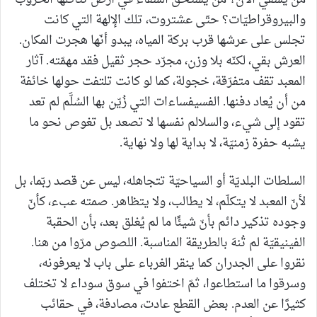
والبيروقراطيّات؟ حتّى عشتروت، تلك الإلهة التي كانت
تجلس على عرشها قرب بركة المياه، يبدو أنّها هجرت المكان.
العرش بقي، لكنّه بلا وزن، مجرّد حجر ثقيل فقد مهمّته. آثار
المعبد تقف متفرّقة، خجولة، كما لو كانت تلتفت حولها خائفة
من أن يُعاد دفنها. الفسيفساءات التي زُيّن بها السُلَّم لم تعد
تقود إلى شيء، والسلالم نفسها لا تصعد بل تغوص نحو ما
يشبه حفرة زمنيّة، لا بداية لها ولا نهاية.
السلطات البلديّة أو السياحيّة تتجاهله، ليس عن قصد ربّما، بل
لأنّ المعبد لا يتكلّم، لا يطالب، ولا يتظاهر. صمته عبء، كأنّ
وجوده تذكير دائم بأنّ شيئًا ما لم يُغلق بعد، بأن الحقبة
الفينيقيّة لم تُنهَ بالطريقة المناسبة. اللصوص مرّوا من هنا.
نقروا على الجدران كما ينقر الغرباء على باب لا يعرفونه،
وسرقوا ما استطاعوا، ثمّ اختفوا في سوق سوداء لا تختلف
كثيرًا عن العدم. بعض القطع عادت، مصادفة، في حقائب