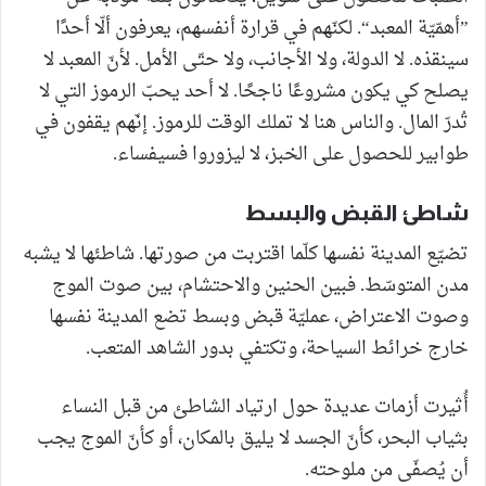
”أهمّيّة المعبد“. لكنّهم في قرارة أنفسهم، يعرفون ألّا أحدًا
سينقذه. لا الدولة، ولا الأجانب، ولا حتّى الأمل. لأنّ المعبد لا
يصلح كي يكون مشروعًا ناجحًا. لا أحد يحبّ الرموز التي لا
تُدرّ المال. والناس هنا لا تملك الوقت للرموز. إنّهم يقفون في
طوابير للحصول على الخبز، لا ليزوروا فسيفساء.
شاطئ القبض والبسط
تضيّع المدينة نفسها كلّما اقتربت من صورتها. شاطئها لا يشبه
مدن المتوسّط. فبين الحنين والاحتشام، بين صوت الموج
وصوت الاعتراض، عمليّة قبض وبسط تضع المدينة نفسها
خارج خرائط السياحة، وتكتفي بدور الشاهد المتعب.
أُثيرت أزمات عديدة حول ارتياد الشاطئ من قبل النساء
بثياب البحر، كأنّ الجسد لا يليق بالمكان، أو كأنّ الموج يجب
أن يُصفّى من ملوحته.