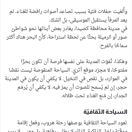
وأُلغيت حفلات فنّيّة بسبب تصاعد أصوات رافضة للغناء. لم
يعد المرفأ يستقبل الموسيقى، بل الشكّ.
في مدينة محافظة كصيدا، يغادر بعض أبنائها نحو شواطئ
صور أو الرميلة بحثًا عن لحظة استراحة، كأنّ البحر هناك أكثر
سماحًا بالفرح.
وهكذا، تُفوّت المدينة على نفسها فرصة أن تكون بحرًا
مفتوحًا، لا مجرّد موقع أثريّ. السياحة المنقوصة ليست نقصًا
في الموارد، بل نقص في التخيّل. لا يكفي أن يكون في المدينة
حجر، إن لم يُسمح للصوت أن يمرّ فيه. لا يكفي أن يُرمّم
الجدار، إن مُنع الغناء تحت ظلاله.
السياحة الثقافيّة
تعود السياحة الثقافيّة بوصفها رحلة هروب، وفعل إقامة
موقّتة داخل الذاكرة. الزائر لا يطلب رفاهيّة، بل معنى. لا يريد