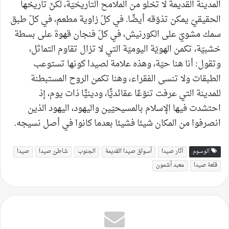
المدينة القديمة لا تخلو من الملامح التاريخيّة، لكنّ تاريخها
الحقيقيّ يمكن تذوّقه أيضًا. في كلّ زاوية مطعم، في كلّ طبق
سمك مشويّ على الكورنيش، في كلّ فنجان قهوة على بسطة
خشبيّة، تكمن الهويّة اليوميّة التي لا تزال تقاوم التماثل،
وتقول: أنا هنا حيّة، وهذه علامة لصيدا كونها تستوعب
الطبقات ولا تنسى الفقراء، وهنا تكمن الروح المستبطنة
للمدينة التي عرفت تنوّعًا عقائديًّا، ودينيًّا ذات يوم، إذ
احتشدت فيها الإسلام بالمسيحيّين واليهود، اليهود الذين
انصرفوا من المكان شيئا فشيئا بعدما كانوا في أصل نسيجه.
الوسوم
آثار صيدا
أسواق صيدا القديمة
الجنوب
شاطئ صيدا
صيدا
قلعة صيدا
معبد أشمون