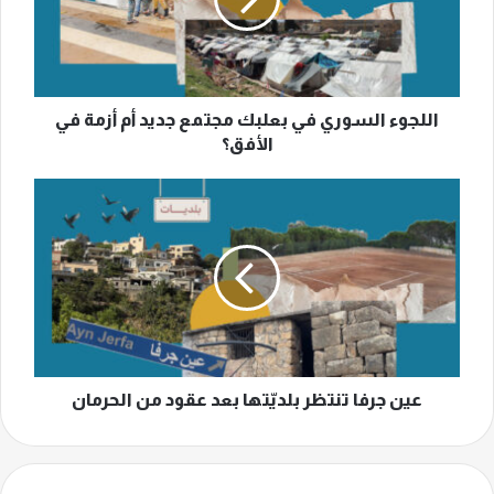
مجتمع
جديد
أم
أزمة
في
الأفق؟
اللجوء السوري في بعلبك مجتمع جديد أم أزمة في
الأفق؟
عين
جرفا
تنتظر
بلديّتها
بعد
عقود
من
الحرمان
عين جرفا تنتظر بلديّتها بعد عقود من الحرمان