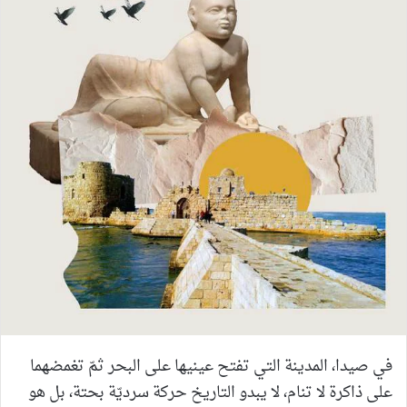
في صيدا، المدينة التي تفتح عينيها على البحر ثمّ تغمضهما
على ذاكرة لا تنام، لا يبدو التاريخ حركة سرديّة بحتة، بل هو