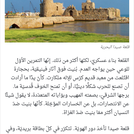
قلعة صيدا البحرية
القلعة بناء عسكريّ، لكنّها أكثر من ذلك. إنّها التمرين الأوّل
للوعي حين يواجه العدم. بُنيت فوق آثار فينيقيّة، بحجارة
اقتُلعت من معبد قديم كرّس للإله ملكارت. كأنّ يدًا ما أرادت
أن تصنع للحرب شكلًا دينيًّا، أو أن تمنح الخوف قُدسيّة ما.
برجها الشرقيّ، بصمته المهيب وبوّاباته المتعدّدة، لا يقول شيئًا
عن الانتصارات، بل عن الخسارات المؤجّلة. كأنّها بنيت ضدّ
النسيان أكثر ممّا بنيت ضدّ الغزاة.
قلعة صيدا تأخذ دور الهويّة. تتكرّر في كلّ بطاقة بريديّة، وفي