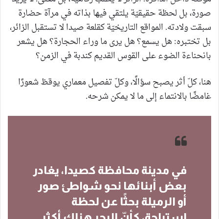
صورة، بل لحظة حقيقيّة يلتقي فيها بذاته في مرآة حضارة
سبقت ولادته. المواقع التاريخيّة كقلعة صيدا لا تستقبل الزائر،
بل تختبره: هل يسمع؟ هل يرى ما وراء الحجارة؟ هل يشعر
بانحناءة الضوء على القوس القديم كندبة في الزمن؟
هنا، كلّ أثر يصبح سؤالًا، وكلّ تفصيل معماري يوقظ شعورًا
غامضًا بالانتماء إلى ما لا يمكن شرحه.
في مدينة محافظة كصيدا، يغادر
بعض أبنائها نحو شواطئ صور
أو الرميلة بحثًا عن لحظة
استراحة، كأنّ البحر هناك أكثر