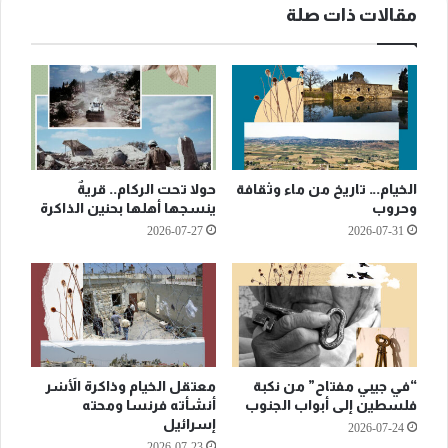
مقالات ذات صلة
الخيام… تاريخ من ماء وثقافة
حولا تحت الركام.. قريةٌ
وحروب
ينسجها أهلها بحنين الذاكرة
2026-07-27
2026-07-31
“في جيبي مفتاح” من نكبة
معتقل الخيام وذاكرة الأَسْر
فلسطين إلى أبواب الجنوب
أنشأته فرنسا ومحته
إسرائيل
2026-07-24