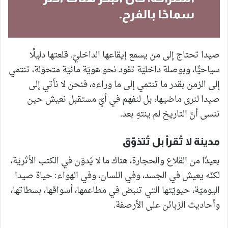
سماحًا بالفرح.
صيدا تحتاج إلى من يسمع إيقاعها الداخليّ. قلعتها دليلًا
سياحيًّا، وبوصلة داخليّة تقود نحو هويّة مائيّة متحوّلة، تنتمي
إلى الزمن بقدر ما تنتمي إلى ما وراءه، فنحن لا نأتي إلى
صيدا لنرى ماضيها، بل لنفهم في أيّ مستقبل نعيش حين
ننسى أنّ التاريخ لم ينتهِ بعد.
مدينة لا تُقرأ بل تُتذوّق
بعيدًا من القلاع والحجارة، هناك ما لا يُدوّن في الكتب الأثريّة،
لكنّه يعيش في الجسد، وفي اللسان، وفي الهواء: حياة صيدا
اليوميّة، حيويّتها التي تنبض في مطاعمها، أسواقها، بسطاتها،
وأحاديث الزبائن على الأرصفة.