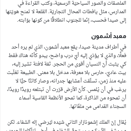
الملصقات والصور السياحيّة الرسميّة، وكتب القراءة في
المدارس، مثل يافطات المحال التجاريّة. القلعة لا تمنح هويّتها
إلى صيدا فحسب، إنّما للجنوب انطلاقًا من كونها بوّابته.
معبد أشمون
في أطراف مدينة صيدا، يقع معبد أشمون، الذي لم يره أحد
فعلًا، والذي لا يؤدّي إليه أيّ درب واضح، يبدو كأنّه هناك فقط
كي يثبت أنّ النسيان أقوى من الحجر. ثمّة لافتة تشير إليه،
بيت عاديّ، حارس بلا معرفة، مدخل بلا معنى. الطبيعة تغلّبت
عليه منذ زمن، تسلّقت أعشابها جدرانه، وصار كائنًا حيًّا لا
يرغب في أن يُلمس. كأنّ الأرض قرّرت أن تبتلعه رويدًا رويدًا،
أن تمحوه من الذاكرة، كما تمحو الأنظمة القاسية أسماء
السجناء القدامى من ملفّاتها.
يُقال إنّ الملك إشمونازار الثاني شيّده ليُرضي إله الشفاء. لكن
من يشفي الآن؟ من يستحقّ الشفاء في أرض تتآكلها الحروب