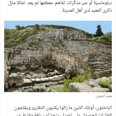
دبلوماسيّة أو عبر مذكّرات تفاهم. معظمها لم يعد. تمامًا مثل
ذكرى المعبد لدى أهل المدينة.
معبد أشمون
الباحثون، أولئك الذين ما زالوا يكتبون التقارير ويقدّمون
الطلبات للحصول على تمويل، يتحدّثون بلغة مؤدّبة عن