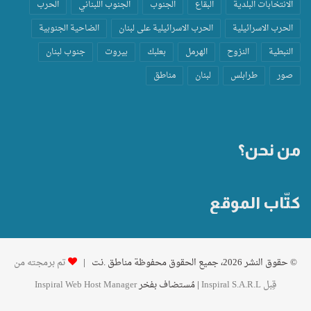
الانتخابات البلدية
البقاع
الجنوب
الجنوب اللبناني
الحرب
الحرب الاسرائيلية
الحرب الاسرائيلية على لبنان
الضاحية الجنوبية
النبطية
النزوح
الهرمل
بعلبك
بيروت
جنوب لبنان
صور
طرابلس
لبنان
مناطق
من نحن؟
كتّاب الموقع
© حقوق النشر 2026، جميع الحقوق محفوظة مناطق .نت |
تم برمجته من
قِبل Inspiral S.A.R.L
| مُستضاف بفخر
Inspiral Web Host Manager