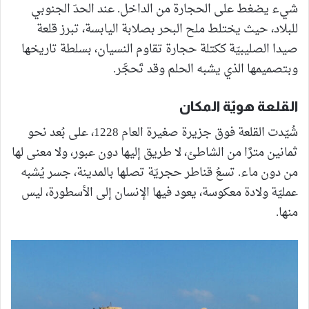
شيء يضغط على الحجارة من الداخل. عند الحدّ الجنوبي
للبلاد، حيث يختلط ملح البحر بصلابة اليابسة، تبرز قلعة
صيدا الصليبيّة ككتلة حجارة تقاوم النسيان، بسلطة تاريخها
وبتصميمها الذي يشبه الحلم وقد تَحجَّر.
القلعة هويّة المكان
شُيّدت القلعة فوق جزيرة صغيرة العام 1228، على بُعد نحو
ثمانين مترًا من الشاطئ، لا طريق إليها دون عبور، ولا معنى لها
من دون ماء. تسعُ قناطر حجريّة تصلها بالمدينة، جسر يُشبه
عمليّة ولادة معكوسة، يعود فيها الإنسان إلى الأسطورة، ليس
منها.