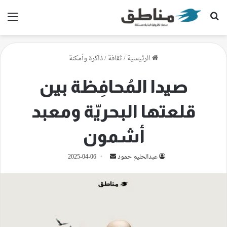
بحث عن
الق
الرئيسية
/
ثقافة
/
ذاكرة وأمكنة
صيدا المُحافِظة بين
قلعتها البحريّة ومعبد
أشمون
أرسل
عبدالحليم حمود
2025-04-06
بريدا
إلكترونيا