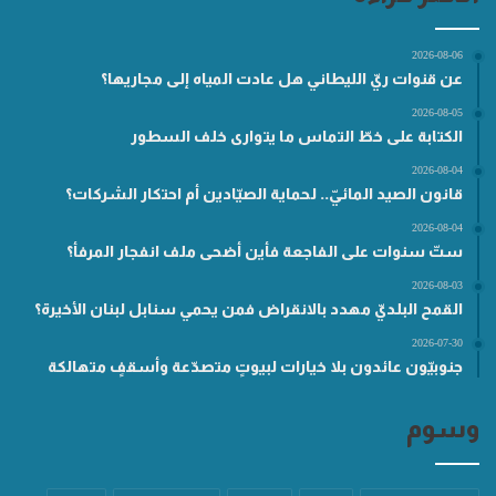
2026-08-06
عن قنوات ريّ الليطاني هل عادت المياه إلى مجاريها؟
2026-08-05
الكتابة على خطّ التماس ما يتوارى خلف السطور
2026-08-04
قانون الصيد المائيّ.. لحماية الصيّادين أم احتكار الشركات؟
2026-08-04
ستّ سنوات على الفاجعة فأين أضحى ملف انفجار المرفأ؟
2026-08-03
القمح البلديّ مهدد بالانقراض فمن يحمي سنابل لبنان الأخيرة؟
2026-07-30
جنوبيّون عائدون بلا خيارات لبيوتٍ متصدّعة وأسقفٍ متهالكة
وسوم