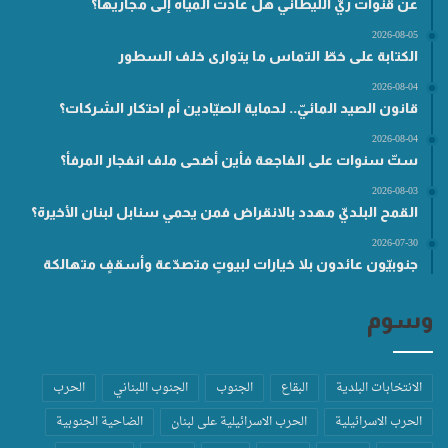
عن قنوات ريّ الليطاني هل عادت المياه إلى مجاريها؟
2026-08-05
الكتابة على خطّ التماس ما يتوارى خلف السطور
2026-08-04
قانون الصيد المائيّ.. لحماية الصيّادين أم احتكار الشركات؟
2026-08-04
ستّ سنوات على الفاجعة فأين أضحى ملف انفجار المرفأ؟
2026-08-03
القمح البلديّ مهدد بالانقراض فمن يحمي سنابل لبنان الأخيرة؟
2026-07-30
جنوبيّون عائدون بلا خيارات لبيوتٍ متصدّعة وأسقفٍ متهالكة
وسوم
الانتخابات البلدية
البقاع
الجنوب
الجنوب اللبناني
الحرب
الحرب الاسرائيلية
الحرب الاسرائيلية على لبنان
الضاحية الجنوبية