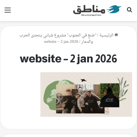
بحث عن
الق
الرئيسية
/
"صُنع في الجنوب" مشروع شبابي يتحدى الحرب
والدمار
/
website – 2 jan 2026
website – 2 jan 2026