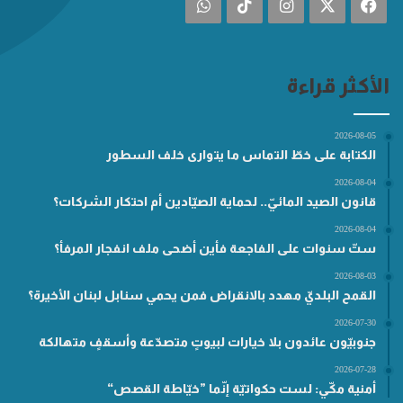
فيسبوك
‫X
انستقرام
‫TikTok
واتساب
الأكثر قراءة
2026-08-05
الكتابة على خطّ التماس ما يتوارى خلف السطور
2026-08-04
قانون الصيد المائيّ.. لحماية الصيّادين أم احتكار الشركات؟
2026-08-04
ستّ سنوات على الفاجعة فأين أضحى ملف انفجار المرفأ؟
2026-08-03
القمح البلديّ مهدد بالانقراض فمن يحمي سنابل لبنان الأخيرة؟
2026-07-30
جنوبيّون عائدون بلا خيارات لبيوتٍ متصدّعة وأسقفٍ متهالكة
2026-07-28
أمنية مكّي: لست حكواتيّة إنّما ”خيّاطة القصص“