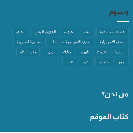
وسوم
الانتخابات البلدية
البقاع
الجنوب
الجنوب اللبناني
الحرب
الحرب الاسرائيلية
الحرب الاسرائيلية على لبنان
الضاحية الجنوبية
النبطية
النزوح
الهرمل
بعلبك
بيروت
جنوب لبنان
صور
طرابلس
لبنان
مناطق
من نحن؟
كتّاب الموقع