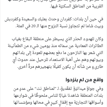
القريبة من المناطق السكنيّة فيها.
في حين أنّ بلدات: كفردان وحدث بعلبك والسعيدة وكفردبش
وبيت شاما لم تتجاوز نسبة النزوح منها الـ 20 في المئة.
وكان للهدوء الحذر الذي يسيطر على منطقة البقاع بغياب
الطائرات المعادية عن سمائه منذ يومين شيء من الطمأنينة
التي شعر بها النازحون ما دفع بعضهم للعودة إلى بلداتهم
وبيوتهم وهم على أهبة الاستعداد للرحيل عند حدوث أيّ
طارىءٍ من شأنه أن يكون كفيلًا بتهجيرهم مرةً أخرى.
واقع من لم ينزحوا
وفي جولةٍ ميدانيّةٍ تفقّديةٍ، لـ ”لمناطق نت“ على عددٍ من
بلدات المنطقة شاهدنا غيابًا للناس ملحوظًا في شوارعها
وأسواقها التجاريّة مع إقفالٍ كبيرٍ في محالها ومؤسّساتها