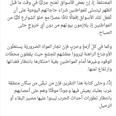
المختلفة. إذ إنّ بعض الأسواق تفتح جزئيًّا في وقت ما قبل
الظهر ليتسنّى للمواطنين شراء حاجاتهم اليوميّة على أن
تُقفل تلك الأسواق إقفالًا تامًّا عصرًا مع خلوّ الشوارع كلّيًّا من
المواطنين إذ يلازمون بيوتهم من دون أيّ خروجٍ حتّى
الصباح.
وكما في كلّ أزمةٍ وحربٍ فإنّ تجّار الموادّ الضروريّة يستغلّون
الأوضاع الراهنة ليَرووا عطشهم للجشع حيث يقفلون محطّات
الوقود وغيرها أمام المواطنين بغية احتكارها بانتظار فقدانها
وارتفاع ثمنها.
إذًا، وحتّى كتابة هذا التقرير، فإنّ من تبقّى من سكّان منطقة
غرب بعلبك يعيش فيها وجودًا موقّتًا وهم على أعصابهم
بانتظار تطوّرات أحداث الحرب ليبنوا عليها مصير البقاء أو
الرحيل.