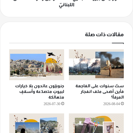
اللبنانيّ
مقالات ذات صلة
ستّ سنوات على الفاجعة
جنوبيّون عائدون بلا خيارات
فأين أضحى ملف انفجار
لبيوتٍ متصدّعة وأسقفٍ
المرفأ؟
متهالكة
2026-07-30
2026-08-04