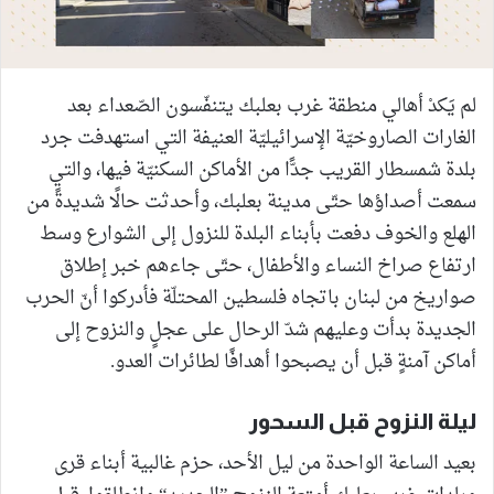
لم يَكدْ أهالي منطقة غرب بعلبك يتنفّسون الصّعداء بعد
الغارات الصاروخيّة الإسرائيليّة العنيفة التي استهدفت جرد
بلدة شمسطار القريب جدًّا من الأماكن السكنيّة فيها، والتي
سمعت أصداؤها حتّى مدينة بعلبك، وأحدثت حالًا شديدةً من
الهلع والخوف دفعت بأبناء البلدة للنزول إلى الشوارع وسط
ارتفاع صراخ النساء والأطفال، حتّى جاءهم خبر إطلاق
صواريخ من لبنان باتجاه فلسطين المحتلّة فأدركوا أنّ الحرب
الجديدة بدأت وعليهم شدّ الرحال على عجلٍ والنزوح إلى
أماكن آمنةٍ قبل أن يصبحوا أهدافًا لطائرات العدو.
ليلة النزوح قبل السحور
بعيد الساعة الواحدة من ليل الأحد، حزم غالبية أبناء قرى