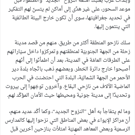
وبلدات غرب بعلبك أمتعة النزوح ”الجديد“ وانطلقوا، قبل
موعد السحور، على غير هدًى إلى أماكن لم يتسنّ لهم التفكير
في تحديد جغرافيّتها، سوى أن تكون خارج البيئة الطائفيّة
التي ينتمون إليها.
سلك نازحو المنطقة أكثر من طريق. منهم من قصد مدينة
زحلة من الجهة الجنوبيّة لمنطقتهم وتمركزوا داخل سيّاراتهم
على الطرقات العامّة في المدينة، بعد أن اطمأنّوا إلى أنّهم
أصبحوا خارج دائرة الخطر. وبعضهم ذهب باتّجاه بلدة دير
الأحمر من الجهة الشماليّة، البلدة التي احتضنت في الحرب
الماضية الآلاف من نازحي البقاع. وآخرون توجّهوا إلى بيروت
وتحديدًا إلى مدينة جونية ومحيطها حيث الأمان المؤكّد لهم.
وما لم يتفاجأ به أهل ”النزوح الجديد“، وكما أكّد عديد منهم،
أنّ مراكز الإيواء في بعض المناطق التي نزحوا إليها كالمدارس
الرسميّة وبعض المعاهد المهنيّة امتلأت بنازحين آخرين قبل