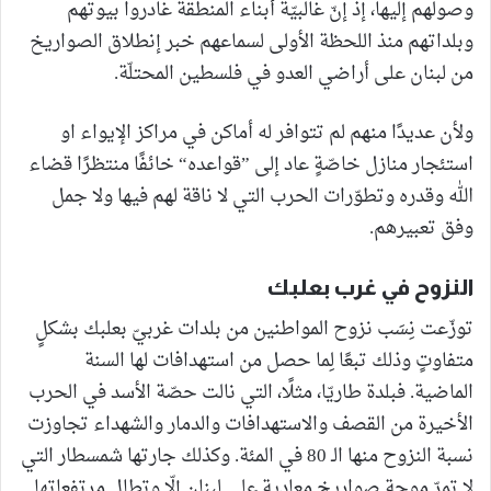
وصولهم إليها، إذ إنّ غالبيّة أبناء المنطقة غادروا بيوتهم
وبلداتهم منذ اللحظة الأولى لسماعهم خبر إنطلاق الصواريخ
من لبنان على أراضي العدو في فلسطين المحتلّة.
ولأن عديدًا منهم لم تتوافر له أماكن في مراكز الإيواء او
استئجار منازل خاصّةٍ عاد إلى ”قواعده“ خائفًا منتظرًا قضاء
الله وقدره وتطوّرات الحرب التي لا ناقة لهم فيها ولا جمل
وفق تعبيرهم.
النزوح في غرب بعلبك
توزّعت نِسَب نزوح المواطنين من بلدات غربيّ بعلبك بشكلٍ
متفاوتٍ وذلك تبعًا لِما حصل من استهدافات لها السنة
الماضية. فبلدة طاريّا، مثلًا، التي نالت حصّة الأسد في الحرب
الأخيرة من القصف والاستهدافات والدمار والشهداء تجاوزت
نسبة النزوح منها الـ 80 في المئة. وكذلك جارتها شمسطار التي
لا تمرّ موجة صواريخ معاديةٍ على لبنان إلّا وتطال مرتفعاتها