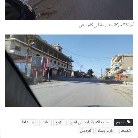
أيضًا الحركة معدومة في كفردبش
الوسوم
الحرب الاسرائيلية على لبنان
النزوح
بعلبك
بيت شاما
شمسطار
غرب بعلبك
كفردبش