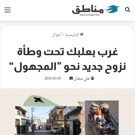
بحث عن
الق
الرئيسية
/
أحوال
غرب بعلبك تحت وطأة
نزوح جديد نحو ”المجهول“
أرسل
علي سلمان
2026-03-05
بريدا
إلكترونيا