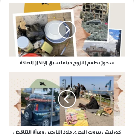
سحورٌ
بطعم
النزوح
حينما
سبق
الإنذارُ
الصلاةَ
سحورٌ بطعم النزوح حينما سبق الإنذارُ الصلاةَ
كورنيش
بيروت
البحري
ملاذ
النازحين
ومرآة
التناقض
اللبنانيّ
كورنيش بيروت البحري ملاذ النازحين ومرآة التناقض