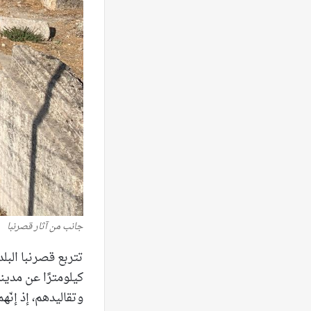
جانب من آثار قصرنبا
وتقاليدهم، إذ إنّ