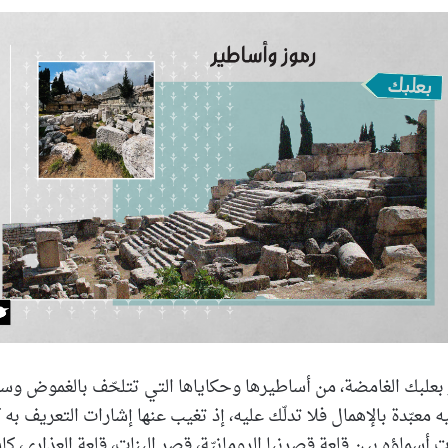
بريدا
إلكترونيا
بعلبك الغامضة، من أساطيرها وحكاياها التي تتلحّف بالغموض وستر
يه معبّدة بالإهمال فلا تدلّك عليه، إذ تغيب عنها إشارات التعريف به ك
 أسماؤه بين قلعة قصرنبا الرومانيّة، قصر البنات، قلعة العذارى، كاس