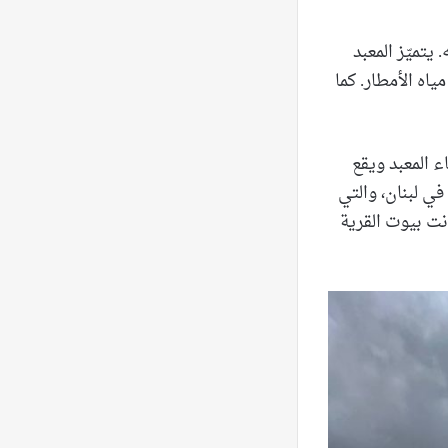
ن للإله. يتميّز المعبد
ه الأمطار. كما
اء المعبد ويقع
 في لبنان، والتي
نت عليه في أيّام الرومان، لافتًا إلى أنّ الألمان عندما قدموا سنة 1903 كانت بيوت القرية