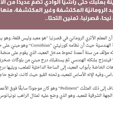
 بعلبك حتّى راشيّا الوادي تضمّ عديدًا من الآث
د الرومانيّة المكتشفة وغير المكتشفة، منها 
يحا، قصرنبا، تمنين التحتا..
أنّ المعلم الأثري الرومانيّ في قصرنبا ”هو معبد وليس قلعة، وهو 
ضخمة من الناحية الهندسيّة حيث أن نظامه كورنيثيّ ”Cornithian“
Hex“ أيّ إنّه مؤلّف من ستة أعمدة تحوط مدخل المعبد، الذي يقوم على منص
خريّة”Podium“ فيتدرّج بشكله الهندسي ثمّ يستقبلك درج مبنيّ من بلوكّات صخري
هات الخاصّة بأبواب المعبد، إلى الساحة الداخليّة للملعب، ويليها درج،
اس، وفيه الإله الأساس للمعبد، وتحته القبو حيث كانت توضع حاجا
يتابع الدرزي: ”يضاف إلى ذلك المثلّث ”Pediment“ وهو كان موجودًا سابقًا 
الجهة الشرقيّة للمعبد. وهو الذي وضع عليه تمثال الراهب نونيانو