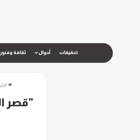
تحقيقات
أحوال
ثقافة وفنون
الرئي
”قصر ال