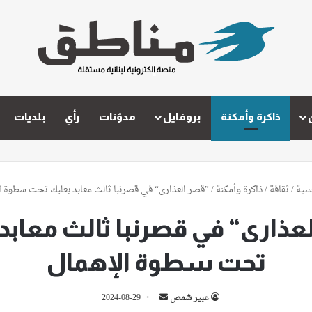
ذاكرة وأمكنة
بروفايل
مدوّنات
رأي
بلديات
سية
/
ثقافة
/
ذاكرة وأمكنة
/
”قصر العذارى“ في قصرنبا ثالث معابد بعلبك تحت سطوة ا
عذارى“ في قصرنبا ثالث معابد
تحت سطوة الإهمال
أرسل
عبير شمص
2024-08-29