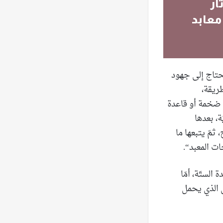
ار
معابد
يحتاج إلى جهود
 وهو مبنيّ على طريقة،
ّة ضخمة أو قاعدة
ّة، بعدها
 ثمّ يتبعها ما
ت المعبد“.
فوق الأعمدة الستّة، أمّا
س الذي يحمل