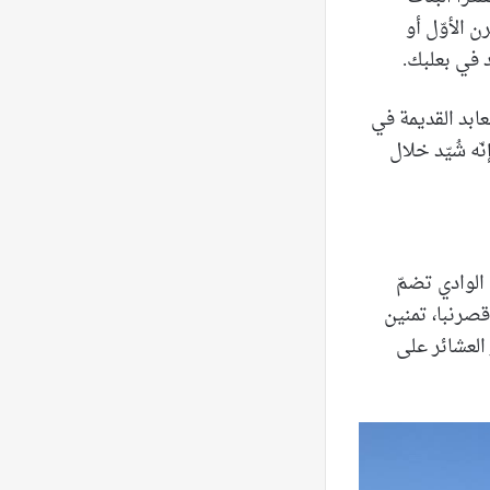
ن الأوّل أو
 في بعلبك.
ابد القديمة في
ّه شُيّد خلال
 الوادي تضمّ
 قصرنبا، تمنين
 العشائر على