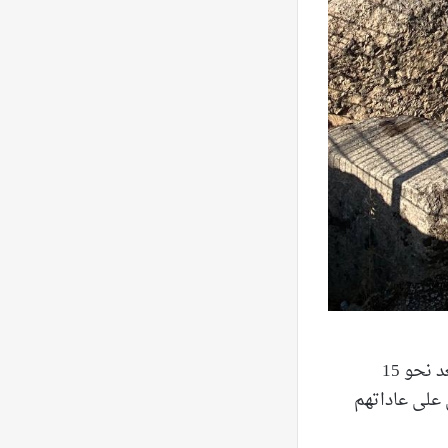
تتربع قصرنبا البلدة على المنحدر الشرقيّ للسلسلة الغربيّة، وبالتحديد جبل صنين، تبعد نحو 15
 يحافظون على عاداتهم