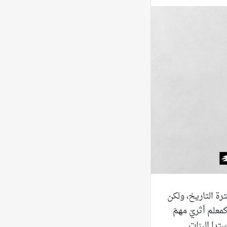
ة التاريخ، ولكن
معلم أثريّ مهمّ
ترا البنات