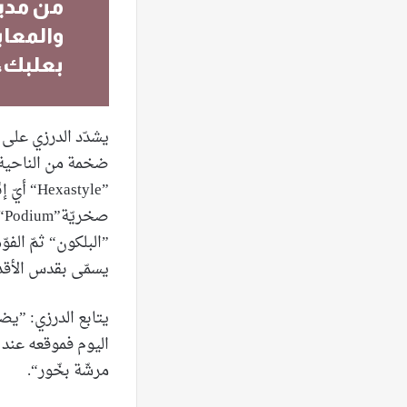
من مدينة
والمعاب
بعلبك، ن
يشدّد الدرزي على 
”astyle
ص
”البلكون“ ثمّ الفوّ
يسمّى بقدس الأقد
اليوم فموقعه عند 
مرشّة بخّور“.