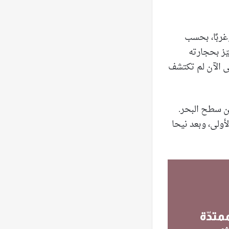
وغربًا، بحسب
يّز بحجارته
ّى الآن لم تكتشف
طق نت“ فيقول: ”يقع المعبد على علوّ يفوق 1100 متر عن سطح البحر.
أولى، وبعد نيحا
متدّة