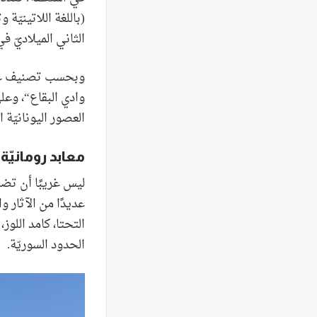
(باللغة اللاتينيّة 
الثاني الميلاديّ 
وبحسب تصنيف عالم 
وادي البقاع“، وعلى
العصور اليونانيّة 
معابد رومانيّة
ليس غريبًا أن تضمّ
عديدًا من الآثار و
التحتا، كامد اللو
الحدود السوريّة.