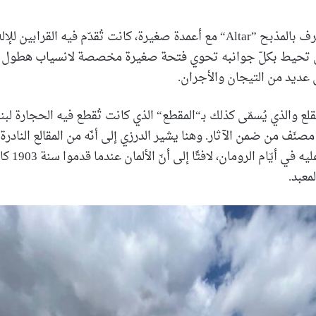
خارج المعبد ما يُعرف بالمذبح ”Altar“ مع أعمدة صغيرة، كانت تُقدّم فيه القرابي
 تحيط بكلّ جوانبه تحوي فتحة صغيرة مخصصة لانسياب هطول ميا
 عديد من التيجان والأجران.
لمقلع والذي يُسمّى كذلك بـ“المقطع“ الذي كانت تُقطع فيه الحجارة لبن
مصنّف من ضمن الآثار. وهنا يشير الدرزي إلى أنّه من المقالع النادرة
لا تزال كما كا
معبد.