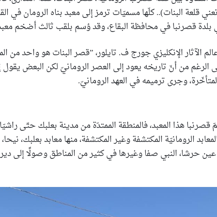
وتعني قلعة البنات).. كلّها مسميّات ترمز إلى معبد بناه الرومان في القر
في بلدة قصرنبا في محافظة البقاع، وقد وُسم بلقب ثالث أضخم معبد
الآثار الإنكليزي جورج ف. تايلور، ”قصر البنات هو واحد من المع
 الرغم من أنّ تاريخه يعود إلى العصر الرومانيّ لكن البعض يقول إن
المتأخّرة، وجرى ترميمه في العهد الرومانيّ.
 قصرنبا هذا المعبد، فالمنطقة الممتدّة من مدينة بعلبك حتّى راشيّا
المعابد الرومانيّة المكتشفة وغير المكتشفة، منها معابد بعلبك، نيحا،
ز، عين حرشا، النبي صفا وغيرها في كثير من المناطق وصولًا إلى دير