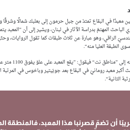
ين معبدًا في البقاع تمتدّ من جبل حرمون إلى بعلبك شمالًا وشرقًا 
ي الباحث المهتمّ بدراسة الآثار في لبنان، ويشير إلى أن ”المعبد يتم
ندسيّ الراقي، وهو عبارة عن ثلاث طبقات كما تقول الروايات، وحت
 سوى الطبقة العليا منه“.
يتابع الدرزي حديثه إلى ”منا
لث أكبر معبد رومانيّ في البقاع بعد جوبّيتير وباخوس في المرتبة ال
بة الثانية“.
بًا أن تضمّ قصرنبا هذا المعبد، فالمنطقة الم