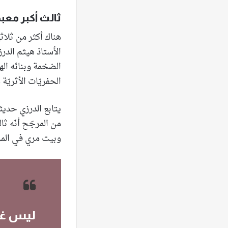
ثالث أكبر معبد
هناك أكثر من ثلاث
الأستاذ هيثم الدرز
الضخمة وبنائه اله
الحفريّات الأثريّة
من المرجّح أنّه ثا
وبيت مري في المرت
ليس غري