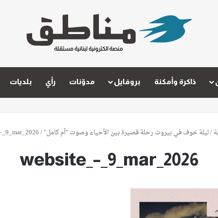
ذاكرة وأمكنة
بروفايل
مدوّنات
رأي
بلديات
ة
/
ليلة خوف في بيروت رحلة قصيرة بين الأحياء وصوت "أم كامل"
/
_–_9_mar_2026
website_–_9_mar_2026