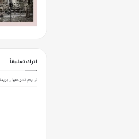
اترك تعليقاً
لن يتم نشر عنوان بريدك
ا
ل
ت
ع
ل
ي