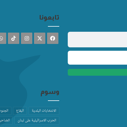
تابعونا
فيسبوك
‫X
انستقرام
TikTok
وسوم
الانتخابات البلدية
البقاع
الجنو
الحرب الاسرائيلية على لبنان
الضاحية