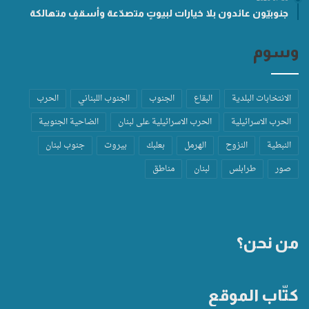
جنوبيّون عائدون بلا خيارات لبيوتٍ متصدّعة وأسقفٍ متهالكة
وسوم
الانتخابات البلدية
البقاع
الجنوب
الجنوب اللبناني
الحرب
الحرب الاسرائيلية
الحرب الاسرائيلية على لبنان
الضاحية الجنوبية
النبطية
النزوح
الهرمل
بعلبك
بيروت
جنوب لبنان
صور
طرابلس
لبنان
مناطق
من نحن؟
كتّاب الموقع