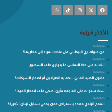
فيسبوك
‫X
انستقرام
‫TikTok
واتساب
الأكثر قراءة
2026-08-06
عن قنوات ريّ الليطاني هل عادت المياه إلى مجاريها؟
2026-08-05
الكتابة على خطّ التماس ما يتوارى خلف السطور
2026-08-04
قانون الصيد المائيّ.. لحماية الصيّادين أم احتكار الشركات؟
2026-08-04
ستّ سنوات على الفاجعة فأين أضحى ملف انفجار المرفأ؟
2026-08-03
القمح البلديّ مهدد بالانقراض فمن يحمي سنابل لبنان الأخيرة؟
2026-07-30