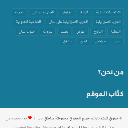
الانتخابات البلدية
البقاع
الجنوب
الجنوب اللبناني
الحرب
الحرب الاسرائيلية
الحرب الاسرائيلية على لبنان
الضاحية الجنوبية
النبطية
النزوح
الهرمل
بعلبك
بيروت
جنوب لبنان
صور
طرابلس
لبنان
مناطق
من نحن؟
كتّاب الموقع
© حقوق النشر 2026، جميع الحقوق محفوظة مناطق .نت |
تم برمجته من
قِبل Inspiral S.A.R.L
| مُستضاف بفخر
Inspiral Web Host Manager