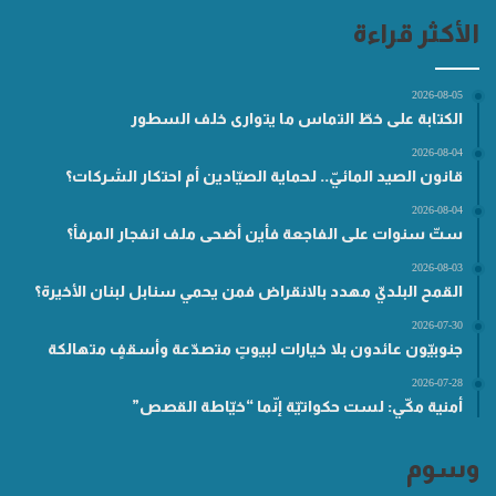
الأكثر قراءة
2026-08-05
الكتابة على خطّ التماس ما يتوارى خلف السطور
2026-08-04
قانون الصيد المائيّ.. لحماية الصيّادين أم احتكار الشركات؟
2026-08-04
ستّ سنوات على الفاجعة فأين أضحى ملف انفجار المرفأ؟
2026-08-03
القمح البلديّ مهدد بالانقراض فمن يحمي سنابل لبنان الأخيرة؟
2026-07-30
جنوبيّون عائدون بلا خيارات لبيوتٍ متصدّعة وأسقفٍ متهالكة
2026-07-28
أمنية مكّي: لست حكواتيّة إنّما “خيّاطة القصص”
وسوم