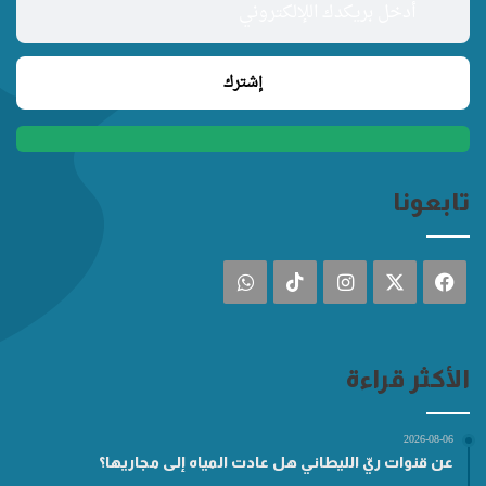
تابعونا
فيسبوك
‫X
انستقرام
‫TikTok
واتساب
الأكثر قراءة
2026-08-06
عن قنوات ريّ الليطاني هل عادت المياه إلى مجاريها؟