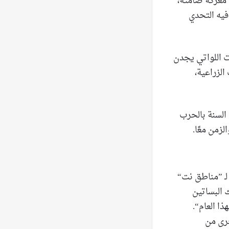
 معركة صامتة،
يه التحدي
وت اللواتي يجدن
الزراعية،
ه السنة بالحرب
لزمن معًا.
 لـ ”مناطق نت“
 البساتين
ا العام“.
خرى من