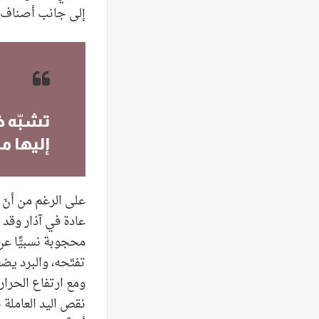
إلى جانب أصناف أخ
تشبّه خ
إليها مص
على الرغم من أنّ م
عادة في آذار وقد 
محجوبة نسبيًّا عن
تفتّحه، والبرد يض
ومع ارتفاع الحرا
نقص اليد العاملة 