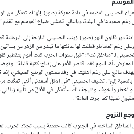
 الموسم
اء الحسيني المقيمة في بلدة معركة (صور)، إنّها لم تتمكّن من ال
رغم صمودها في البلدة، وبالتالي تخشى ضياع الموسم مع تقدّم الأي
نة دير قانون النهر (صور) زينب الحسيني النازحة إلى البرغليّة 
على رغم المخاطر قطفت لها عائلتها ما تيسّر من الزهر من بساتي
 الحسيني لـ ”مناطق نت“: ”قبل سنوات الحرب كنت أقوم بتقطير كمّي
المعارض، أمّا اليوم فقد اقتصر الأمر على إنتاج كمّيّة قليلة“. وتو
ف مادّيّ على رغم أهمّيّته في رفد مستوى الوضع المعيشيّ، إنّما 
 بالنسبة إليّ“. تضيف الحسيني ”في الأقلّ أسعدني أنّني تمكّنت م
لخطر والخوف، ونتيجة ذلك سأتمكّن في الأقلّ من تلبية زبائني من
قبول نسبيًّا كما جرت العادة“.
ع النزوح
المناطق الساخنة في الجنوب كانت حتميّة بسبب تجدّد الحرب. تع