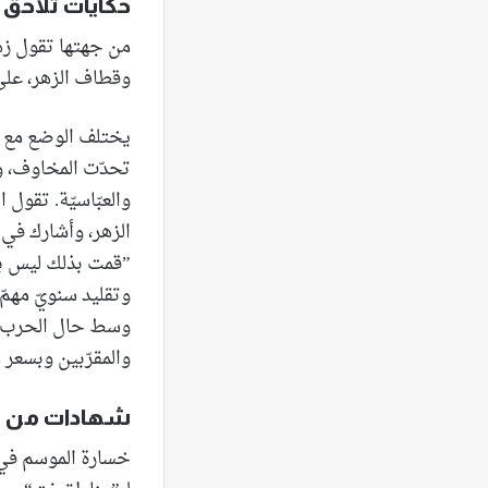
حكايات تلاحق
من جهتها تقول زهر
وقطاف الزهر، على 
يختلف الوضع مع اب
تحدّت المخاوف، و
والعبّاسيّة. تقول
الزهر، وأشارك في 
”قمت بذلك ليس بهد
وتقليد سنويّ مهمّ
وسط حال الحرب وا
والمقرّبين وبسعر م
شهادات من وج
خسارة الموسم في 