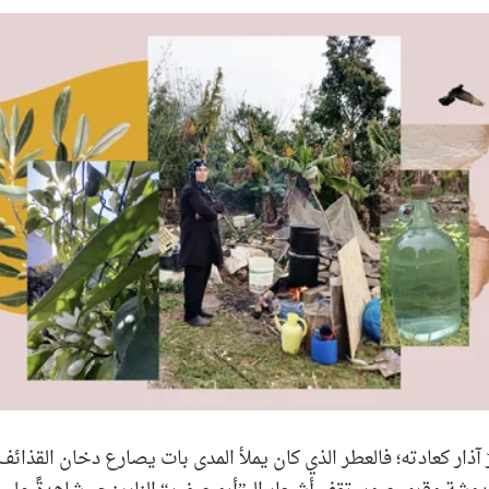
بريدا
إلكترونيا
ّ آذار كعادته؛ فالعطر الذي كان يملأ المدى بات يصارع دخان القذائف