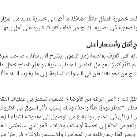
 خطورة التنقّل عائقًا إضافيًّا، ما أدّى إلى خسارة عديد من المزار
 صعوبة في تصريف إنتاج من قطف كمّيّات كبيرة على أمل بيعها .
 أقلّ وأسعار أعلى
، التي تُعرف بعاصمة زهر الليمون، يشرح آلان قطّان، صاحب شركة
سم تأثّر كثيرًا بعوامل الطقس المتقلّب سريعًا، وتغيُّر المناخ خلال ع
أدّى إلى تراجع الإنتاج 
ناطق نت“: ”على الرغم من الأوضاع الصعبة، نستمرّ في عمليّات التق
ّان ”نقطّر يوميًّا طنًّا واحدًا، وذلك بسبب تأثّر السوق في الظرو
ّن الزبائن في الجنوب والبقاع من الوصول إلى مغدوشة لشراء الزهر“،
رتفع من ثلاثة إلى خمسة أو ستّة دولارات، الأمر الذي سينعكس تلقائ
ويعبّر قطّان عن قلقه من المخاطرة والاستثمار بالإنتاج في ظلّ ظ