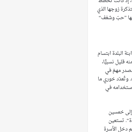
، إذ كانت تخطّط
تذكرة زوجها الذي
ليها ”حبّ وشغف“
ة البلدة ابتسام
 قليل نسبيًّا،
مصدر مهمّ في
 وتُعدّد خوري ما
 استخدامه في
 إلى خمسين
احدة“. تستعين
م دخل الأسرة