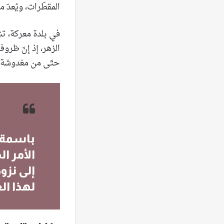
المقطّرات، ويُعدّ
في بلدة معركة، تش
الزهر، إذ إنّ ظرو
حتّى من مغدوشة، ا
باسمة ز
الأمر ا
إلى نزو
لهذا الع