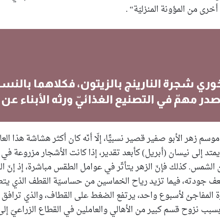
رى من المؤونة المنزليّة“ .
وري شجرة النارينج بالزيتون، فكلاهما بالنسب
در مهمّ في التصنيع الغذائيّ ورثه الأبناء عن ا
وسم زهر الأبو صفير قصير نسبيًّا، إلّا أنّه كان أكثر هشاشة هذا العا
يمتد إلى نيسان (أبريل) كأبعد تقدير، إذا كانت الأشجار مزروعة في 
 الشمس. كذلك فإنّ الزهر يتأثّر في عوامل الطقس مباشرة، إذ إنّ ال
عف جودته، فيما تزيد رياح الخماسين من حساسيّة القطف الذي يتط
رة المفاجئ لأسبوع واحد، يرتفع الضغط على القطاف، والذي ترافق 
بسبب نزوح قسم كبير من الأهالي والعاملين في القطاع الزراعيّ إل