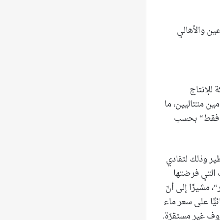
عين والأهالي
 للإنتاج
امين متتاليين، ما
من نحو 100 طنّ في السنوات السابقة، إلى ما يقارب الـ 30 طنًّا فقط“ بحسب
طير وذلك لتفادي
ف التي فرضتها
 مشيرًا إلى أنّ
يًّا على سعر ماء
روف غير مستقرّة.