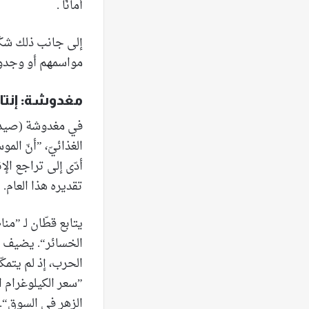
أمانًا .
إلى جانب ذلك شكّلت
مواسمهم أو وجدوا
مغدوشة: إنتاج
في مغدوشة (صيدا)
الغذائيّ، ”أنّ المو
تقديره هذا العام.
يتابع قطّان لـ ”م
الخسائر“. يضيف قط
الحرب، إذ لم يتمك
”سعر الكيلوغرام ا
الزهر في السوق“. 