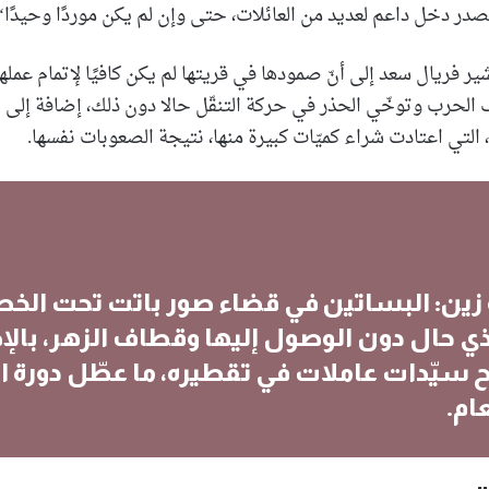
 مصدر دخل داعم لعديد من العائلات، حتى وإن لم يكن موردًا وحيدًا“
ير فريال سعد إلى أنّ صمودها في قريتها لم يكن كافيًا لإتمام عمل
ف الحرب وتوخّي الحذر في حركة التنقّل حالا دون ذلك، إضافة إلى تع
لتي اعتادت شراء كميّات كبيرة منها، نتيجة الصعوبات نفسها.
ين: البساتين في قضاء صور باتت تحت الخط
لذي حال دون الوصول إليها وقطاف الزهر، بالإ
ح سيّدات عاملات في تقطيره، ما عطّل دورة ال
ام.