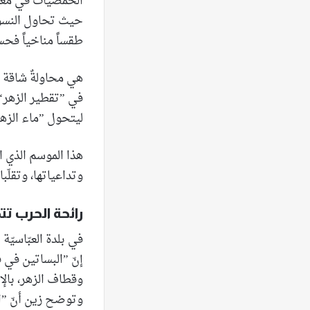
الحمضيات في مغدو
حيث تحاول النسوة
طقساً مناخياً فحسب
هي محاولةٌ شاقة أ
في ”تقطير الزهر“ م
ليتحول ”ماء الزهر
هذا الموسم الذي ار
وتداعياتها، وتقلّب
رائحة الحرب تتج
في بلدة العبّاسيّة
إنّ ”البساتين في
وقطاف الزهر، بالإ
وتوضح زين أنّ ”ال