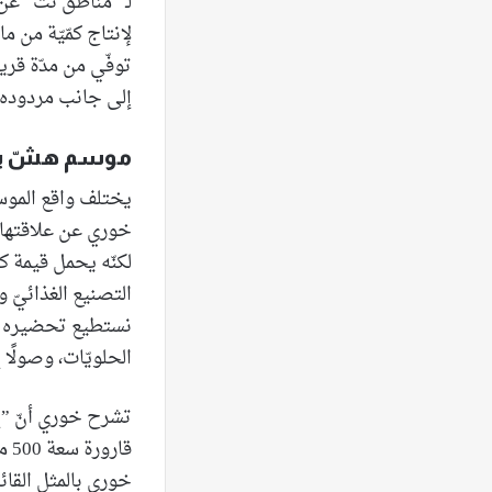
لـ ”مناطق نت“ عن 
لإنتاج كمّيّة من 
توفّي من مدّة قري
إلى جانب مردوده ال
موسم هشّ بي
يختلف واقع الموسم
خوري عن علاقتها في
لكنّه يحمل قيمة ك
التصنيع الغذائيّ و
نستطيع تحضيره من 
الحلويّات، وصولًا 
تشرح خوري أنّ ”إ
قا
خوري بالمثل القا