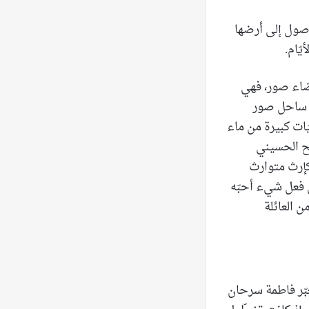
وصول إلى أرضها
ّام.
قضاء صور، فهي
ن ساحل صور
ّات كبيرة من ماء
ضح الحسيني
كإرث متوارث
ن فعل شيء أحبّه
 العائلة
بّر فاطمة سرحان