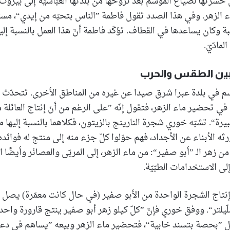
حسرتها لضياع الموسم بعد نزوحها من بلدتها العبّاسيّة إلى بيروت
ماء الزهر. وفي هذا الصدد تقول فاطمة ”الناس بتحبّه من إيدي“، مس
بة وكان يساعدها في القطاف. تؤكّد فاطمة أنّ هذا العمل بالنسبة إ
مادّيّ.
ن الطقس والحرب
 في بلدة عبرا شرق صيدا عن غيره من المناطق الأخرى. تتحدّث ابن
 تحضير ماء الزهر، فتقول إنّه ”على الرغم من أنّ إنتاج العائلة منه
بيرة“. تشبّه خوري شجرة النارينج بالزيتون، فكلاهما بالنسبة إليها 
رثه الأبناء عن الأجداد، فهم حوّلوا كلّ جزء منه إلى منتج له فوائده.
زهر الـ ”أبو صفير“: من ماء الزهر، إلى المربّى والعصائر وأيضًا
إلى الاستخدامات الطبّيّة.
نتاج الشجرة الواحدة من الأبو صفير (في حال كانت معمّرة) يصل
رورة سعة 500 ملّيلتر“. ووفق خوري فإنّ ”كلّ كيلو زهر أبو صفير ينتج قارورة و
ئل ”بحصة بتسند خابية“، فتحضير ماء الزهر وبيعه ”يساهم في دع