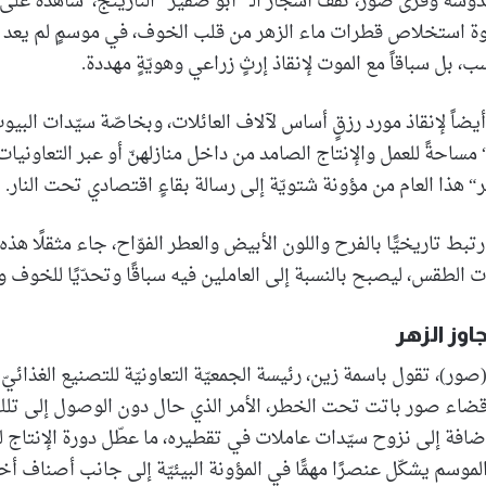
شة وقرى صور، تقف أشجار الـ ”أبو صفير“ النارينج، شاهدةً على
 استخلاص قطرات ماء الزهر من قلب الخوف، في موسمٍ لم يعد ف
، بل سباقاً مع الموت لإنقاذ إرثٍ زراعي وهويّةٍ مهددة.
يضاً لإنقاذ مورد رزقٍ أساس لآلاف العائلات، وبخاصّة سيّدات البي
ساحةً للعمل والإنتاج الصامد من داخل منازلهنّ أو عبر التعاونيات 
“ هذا العام من مؤونة شتويّة إلى رسالة بقاءٍ اقتصادي تحت النار.
تبط تاريخيًّا بالفرح واللون الأبيض والعطر الفوّاح، جاء مثقلًا هذ
ات الطقس، ليصبح بالنسبة إلى العاملين فيه سباقًا وتحدّيًا للخوف وا
اوز الزهر
 (صور)، تقول باسمة زين، رئيسة الجمعيّة التعاونيّة للتصنيع الغذائيّ
 قضاء صور باتت تحت الخطر، الأمر الذي حال دون الوصول إلى تلك
ضافة إلى نزوح سيّدات عاملات في تقطيره، ما عطّل دورة الإنتاج لهذ
موسم يشكّل عنصرًا مهمًّا في المؤونة البيئيّة إلى جانب أصناف أ