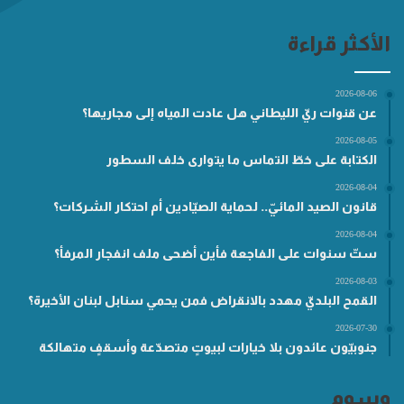
الأكثر قراءة
2026-08-06
عن قنوات ريّ الليطاني هل عادت المياه إلى مجاريها؟
2026-08-05
الكتابة على خطّ التماس ما يتوارى خلف السطور
2026-08-04
قانون الصيد المائيّ.. لحماية الصيّادين أم احتكار الشركات؟
2026-08-04
ستّ سنوات على الفاجعة فأين أضحى ملف انفجار المرفأ؟
2026-08-03
القمح البلديّ مهدد بالانقراض فمن يحمي سنابل لبنان الأخيرة؟
2026-07-30
جنوبيّون عائدون بلا خيارات لبيوتٍ متصدّعة وأسقفٍ متهالكة
وسوم