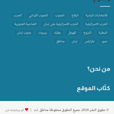
الانتخابات البلدية
البقاع
الجنوب
الجنوب اللبناني
الحرب
الحرب الاسرائيلية
الحرب الاسرائيلية على لبنان
الضاحية الجنوبية
النبطية
النزوح
الهرمل
بعلبك
بيروت
جنوب لبنان
صور
طرابلس
لبنان
مناطق
من نحن؟
كتّاب الموقع
© حقوق النشر 2026، جميع الحقوق محفوظة مناطق .نت |
تم برمجته من