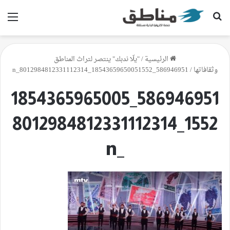
بحث عن
الق
الرئيسية
/
"يلّا ندبك" ينتصر لتراث المناطق
وثقافاتها
/
586946951_18543659650051552_8012984812331112314_n
586946951_1854365965005
1552_8012984812331112314
_n