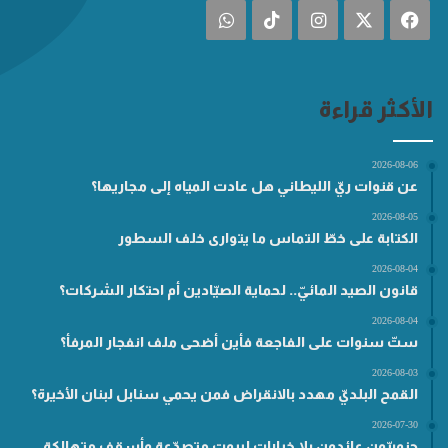
فيسبوك
‫X
انستقرام
‫TikTok
واتساب
الأكثر قراءة
2026-08-06
عن قنوات ريّ الليطاني هل عادت المياه إلى مجاريها؟
2026-08-05
الكتابة على خطّ التماس ما يتوارى خلف السطور
2026-08-04
قانون الصيد المائيّ.. لحماية الصيّادين أم احتكار الشركات؟
2026-08-04
ستّ سنوات على الفاجعة فأين أضحى ملف انفجار المرفأ؟
2026-08-03
القمح البلديّ مهدد بالانقراض فمن يحمي سنابل لبنان الأخيرة؟
2026-07-30
جنوبيّون عائدون بلا خيارات لبيوتٍ متصدّعة وأسقفٍ متهالكة