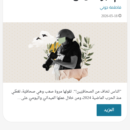
فاطمة جوني
2026-05-18
”الناس تخاف من الصحافيّين!“. تقولها مروة صعب وهي صحافيّة، تغطّي
منذ الحرب الماضية 2024، ومن خلال عملها الميدانيّ واليوميّ على…
المزيد