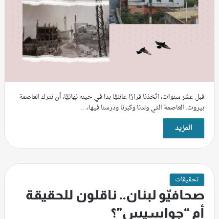
قبل عشر سنوات، اتّخذنا قرارًا عائليًّا بدا في حينه نهائيًّا، أن نترك العاصمة
بيروت. العاصمة التي ولدنا وكبرنا ودرسنا فيها،…
المزيد
تحقيقات
صحافيّو لبنان.. ناقلون للحقيقة
أم “جواسيس”؟