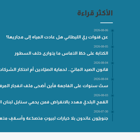
الأكثر قراءة
2026-08-06
عن قنوات ريّ الليطاني هل عادت المياه إلى مجاريها؟
2026-08-05
الكتابة على خطّ التماس ما يتوارى خلف السطور
2026-08-04
قانون الصيد المائيّ.. لحماية الصيّادين أم احتكار الشركا
2026-08-04
ستّ سنوات على الفاجعة فأين أضحى ملف انفجار المرفأ
2026-08-03
القمح البلديّ مهدد بالانقراض فمن يحمي سنابل لبنان ال
2026-07-30
جنوبيّون عائدون بلا خيارات لبيوتٍ متصدّعة وأسقفٍ مته