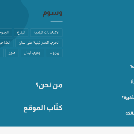
وسوم
الانتخابات البلدية
البقاع
الجنو
الحرب الاسرائيلية على لبنان
الضاحية
بيروت
جنوب لبنان
صور
ط
ت؟
؟
من نحن؟
أخيرة؟
كتّاب الموقع
الكة