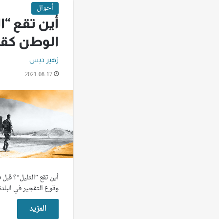
أحوال
أين تقع “ال
الوطن كقن
زهير دبس
2021-08-17
أين تقع ”التليل“؟ قبل
وقوع التفجير في البلدة
المزيد