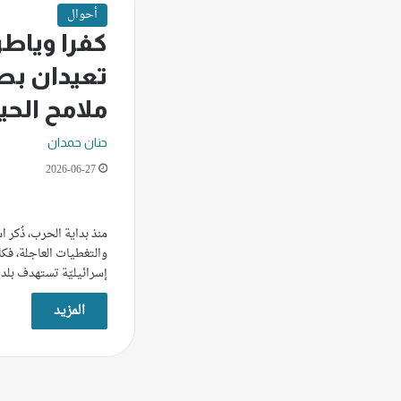
أحوال
كفرا وياطر
تعيدان بص
ملامح الحي
حنان حمدان
2026-06-27
منذ بداية الحرب، ذُكر ا
والتغطيات العاجلة، فكا
إسرائيليّة تستهدف بلد
المزيد