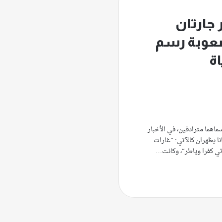
 جارتان
عوبة رسم
اة
سماهما مترادفين، في الأخبار
نا يظهران كالآتي: ”غارات
تي كفرا وياطر“، وكانت…