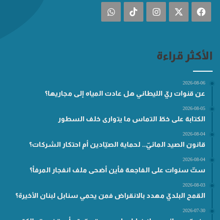
فيسبوك
‫X
انستقرام
‫TikTok
واتساب
الأكثر قراءة
2026-08-06
عن قنوات ريّ الليطاني هل عادت المياه إلى مجاريها؟
2026-08-05
الكتابة على خطّ التماس ما يتوارى خلف السطور
2026-08-04
قانون الصيد المائيّ.. لحماية الصيّادين أم احتكار الشركات؟
2026-08-04
ستّ سنوات على الفاجعة فأين أضحى ملف انفجار المرفأ؟
2026-08-03
القمح البلديّ مهدد بالانقراض فمن يحمي سنابل لبنان الأخيرة؟
2026-07-30