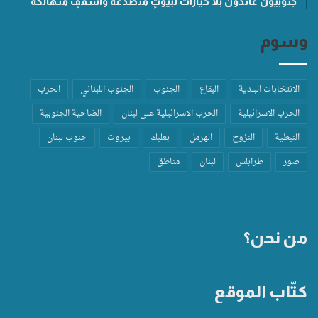
جنوبيّون عائدون بلا خيارات لبيوتٍ متصدّعة وأسقفٍ متهالكة
وسوم
الانتخابات البلدية
البقاع
الجنوب
الجنوب اللبناني
الحرب
الحرب الاسرائيلية
الحرب الاسرائيلية على لبنان
الضاحية الجنوبية
النبطية
النزوح
الهرمل
بعلبك
بيروت
جنوب لبنان
صور
طرابلس
لبنان
مناطق
من نحن؟
كتّاب الموقع