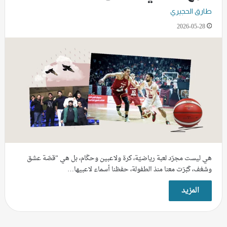
طارق الحجيري
2026-05-28
هي ليست مجرّد لعبة رياضيّة، كرة ولاعبين وحكّام، بل هي ”قصّة عشق
وشغف، كَبُرَت معنا منذ الطفولة، حفظنا أسماء لاعبيها…
المزيد