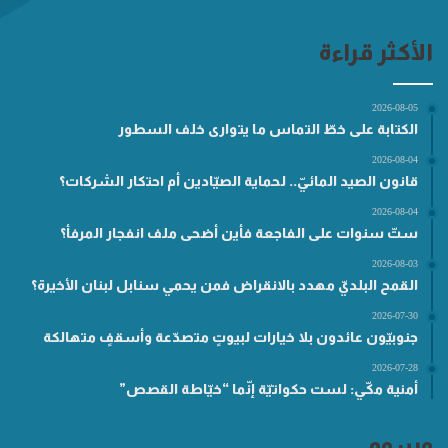
الأكثر قراءة
2026-08-05
الكتابة على خطّ التماس ما يتوارى خلف السطور
2026-08-04
قانون الصيد المائيّ.. لحماية الصيّادين أم احتكار الشركات؟
2026-08-04
ستّ سنوات على الفاجعة فأين أضحى ملف انفجار المرفأ؟
2026-08-03
القمح البلديّ مهدد بالانقراض فمن يحمي سنابل لبنان الأخيرة؟
2026-07-30
جنوبيّون عائدون بلا خيارات لبيوتٍ متصدّعة وأسقفٍ متهالكة
2026-07-28
أمنية مكّي: لست حكواتيّة إنّما “خيّاطة القصص”
وسوم