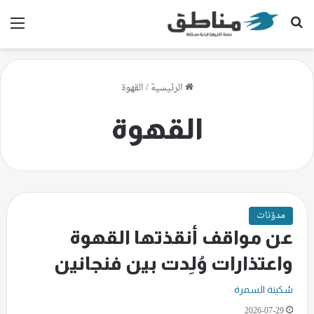
بحث عن
الق
الرئيسية
/
القهوة
القهوة
مدوّنات
عن مواقف أنقذتها القهوة
واعتذارات وُلِدت بين فنجانين
سُكينة السمرة
2026-07-29