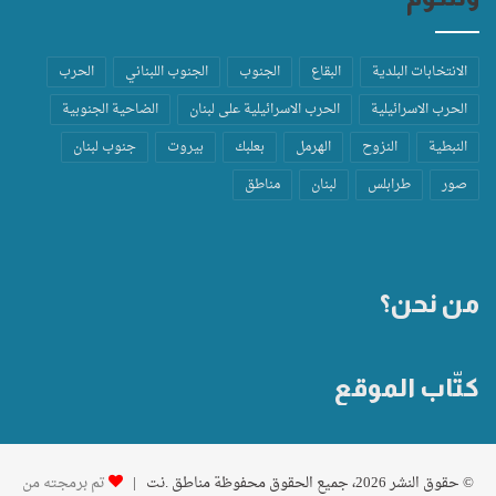
الانتخابات البلدية
البقاع
الجنوب
الجنوب اللبناني
الحرب
الحرب الاسرائيلية
الحرب الاسرائيلية على لبنان
الضاحية الجنوبية
النبطية
النزوح
الهرمل
بعلبك
بيروت
جنوب لبنان
صور
طرابلس
لبنان
مناطق
من نحن؟
كتّاب الموقع
© حقوق النشر 2026، جميع الحقوق محفوظة مناطق .نت |
تم برمجته من