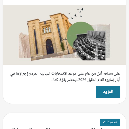
على مسافة أقلّ من عام على موعد الانتخابات النيابيّة المزمع إجراؤها في
أيّار (مايو) العام المقبل 2026، يحضر بقوّة، كما…
المزيد
تحقيقات