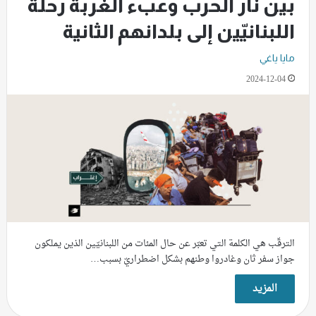
بين نار الحرب وعبء الغربة رحلة
اللبنانيّين إلى بلدانهم الثانية
مايا ياغي
2024-12-04
الترقّب هي الكلمة التي تعبّر عن حال المئات من اللبنانيّين الذين يملكون
جواز سفر ثان وغادروا وطنهم بشكل اضطراريّ بسبب…
المزيد