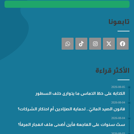
تابعونا
فيسبوك
‫X
انستقرام
‫TikTok
واتساب
الأكثر قراءة
2026-08-05
الكتابة على خطّ التماس ما يتوارى خلف السطور
2026-08-04
قانون الصيد المائيّ.. لحماية الصيّادين أم احتكار الشركات؟
2026-08-04
ستّ سنوات على الفاجعة فأين أضحى ملف انفجار المرفأ؟
2026-08-03