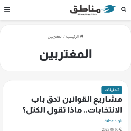
بحث عن
الق
الرئيسية
/
المغتربين
المغتربين
تحقيقات
مشاريع القوانين تدق باب
الانتخابات.. ماذا تقول الكتل؟
باولا عطية
2025-06-05