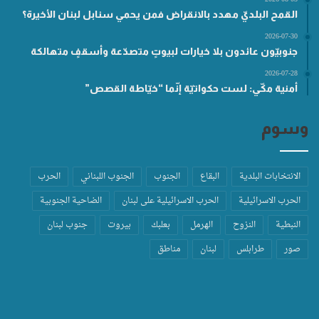
القمح البلديّ مهدد بالانقراض فمن يحمي سنابل لبنان الأخيرة؟
2026-07-30
جنوبيّون عائدون بلا خيارات لبيوتٍ متصدّعة وأسقفٍ متهالكة
2026-07-28
أمنية مكّي: لست حكواتيّة إنّما “خيّاطة القصص”
وسوم
الانتخابات البلدية
البقاع
الجنوب
الجنوب اللبناني
الحرب
الحرب الاسرائيلية
الحرب الاسرائيلية على لبنان
الضاحية الجنوبية
النبطية
النزوح
الهرمل
بعلبك
بيروت
جنوب لبنان
صور
طرابلس
لبنان
مناطق