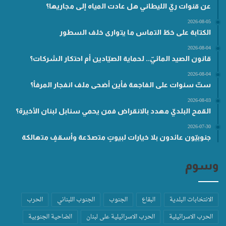
عن قنوات ريّ الليطاني هل عادت المياه إلى مجاريها؟
2026-08-05
الكتابة على خطّ التماس ما يتوارى خلف السطور
2026-08-04
قانون الصيد المائيّ.. لحماية الصيّادين أم احتكار الشركات؟
2026-08-04
ستّ سنوات على الفاجعة فأين أضحى ملف انفجار المرفأ؟
2026-08-03
القمح البلديّ مهدد بالانقراض فمن يحمي سنابل لبنان الأخيرة؟
2026-07-30
جنوبيّون عائدون بلا خيارات لبيوتٍ متصدّعة وأسقفٍ متهالكة
وسوم
الانتخابات البلدية
البقاع
الجنوب
الجنوب اللبناني
الحرب
الحرب الاسرائيلية
الحرب الاسرائيلية على لبنان
الضاحية الجنوبية