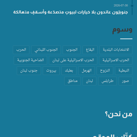
2026-07-30
جنوبيّون عائدون بلا خيارات لبيوتٍ متصدّعة وأسقفٍ متهالكة
وسوم
الانتخابات البلدية
البقاع
الجنوب
الجنوب اللبناني
الحرب
الحرب الاسرائيلية
الحرب الاسرائيلية على لبنان
الضاحية الجنوبية
النبطية
النزوح
الهرمل
بعلبك
بيروت
جنوب لبنان
صور
طرابلس
لبنان
مناطق
من نحن؟