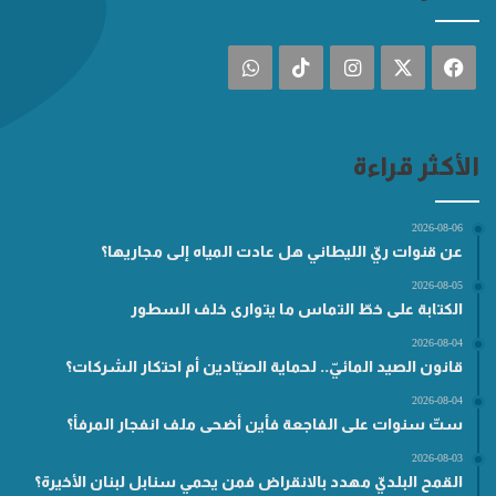
فيسبوك
‫X
انستقرام
‫TikTok
واتساب
الأكثر قراءة
2026-08-06
عن قنوات ريّ الليطاني هل عادت المياه إلى مجاريها؟
2026-08-05
الكتابة على خطّ التماس ما يتوارى خلف السطور
2026-08-04
قانون الصيد المائيّ.. لحماية الصيّادين أم احتكار الشركات؟
2026-08-04
ستّ سنوات على الفاجعة فأين أضحى ملف انفجار المرفأ؟
2026-08-03
القمح البلديّ مهدد بالانقراض فمن يحمي سنابل لبنان الأخيرة؟