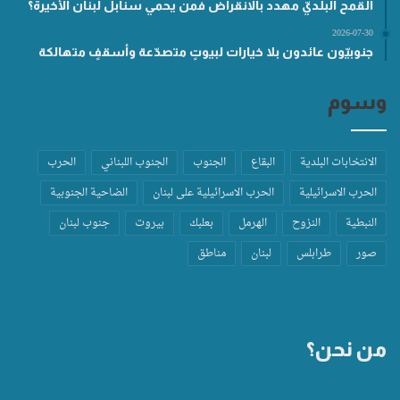
القمح البلديّ مهدد بالانقراض فمن يحمي سنابل لبنان الأخيرة؟
2026-07-30
جنوبيّون عائدون بلا خيارات لبيوتٍ متصدّعة وأسقفٍ متهالكة
وسوم
الانتخابات البلدية
البقاع
الجنوب
الجنوب اللبناني
الحرب
الحرب الاسرائيلية
الحرب الاسرائيلية على لبنان
الضاحية الجنوبية
النبطية
النزوح
الهرمل
بعلبك
بيروت
جنوب لبنان
صور
طرابلس
لبنان
مناطق
من نحن؟