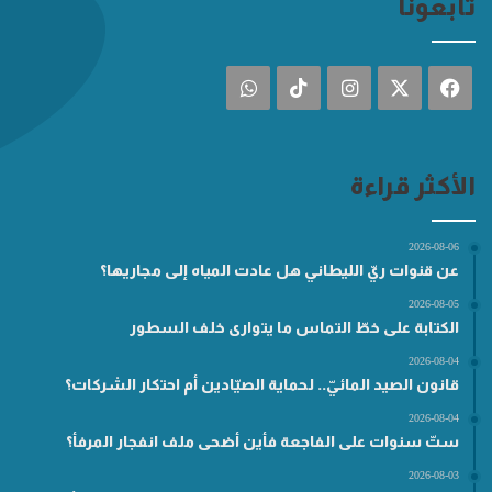
تابعونا
فيسبوك
‫X
انستقرام
‫TikTok
واتساب
الأكثر قراءة
2026-08-06
عن قنوات ريّ الليطاني هل عادت المياه إلى مجاريها؟
2026-08-05
الكتابة على خطّ التماس ما يتوارى خلف السطور
2026-08-04
قانون الصيد المائيّ.. لحماية الصيّادين أم احتكار الشركات؟
2026-08-04
ستّ سنوات على الفاجعة فأين أضحى ملف انفجار المرفأ؟
2026-08-03