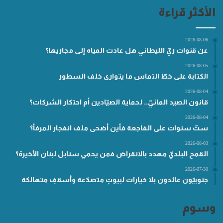
الأكثر قراءة
2026-08-06
عن قنوات ريّ الليطاني هل عادت المياه إلى مجاريها؟
2026-08-05
الكتابة على خطّ التماس ما يتوارى خلف السطور
2026-08-04
قانون الصيد المائيّ.. لحماية الصيّادين أم احتكار الشركات؟
2026-08-04
ستّ سنوات على الفاجعة فأين أضحى ملف انفجار المرفأ؟
2026-08-03
القمح البلديّ مهدد بالانقراض فمن يحمي سنابل لبنان الأخيرة؟
2026-07-30
جنوبيّون عائدون بلا خيارات لبيوتٍ متصدّعة وأسقفٍ متهالكة
وسوم