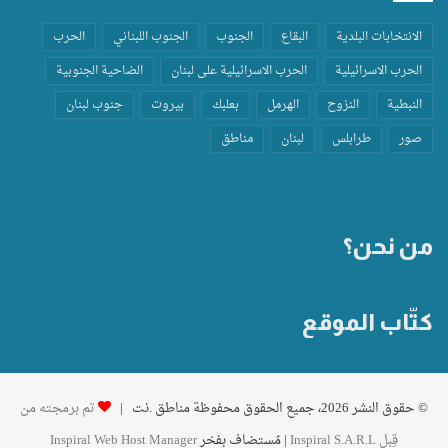
الانتخابات البلدية
البقاع
الجنوب
الجنوب اللبناني
الحرب
الحرب الاسرائيلية
الحرب الاسرائيلية على لبنان
الضاحية الجنوبية
النبطية
النزوح
الهرمل
بعلبك
بيروت
جنوب لبنان
صور
طرابلس
لبنان
مناطق
من نحن؟
كتّاب الموقع
© حقوق النشر 2026، جميع الحقوق محفوظة مناطق .نت |
تم برمجته من
قِبل Inspiral S.A.R.L
| مُستضاف بفخر
Inspiral Web Host Manager