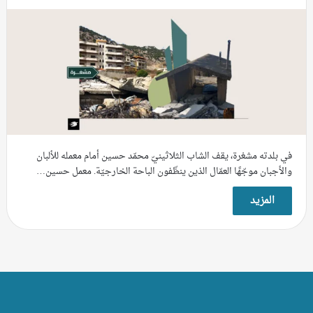
في بلدته مشغرة، يقف الشاب الثلاثينيّ محمّد حسين أمام معمله للألبان
والأجبان موجّهًا العمّال الذين ينظّفون الباحة الخارجيّة. معمل حسين…
المزيد