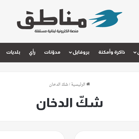
ذاكرة وأمكنة
بروفايل
مدوّنات
رأي
بلديات
الرئيسية
/
شكّ الدخان
شكّ الدخان