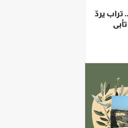
تراب يردّ
تأبى