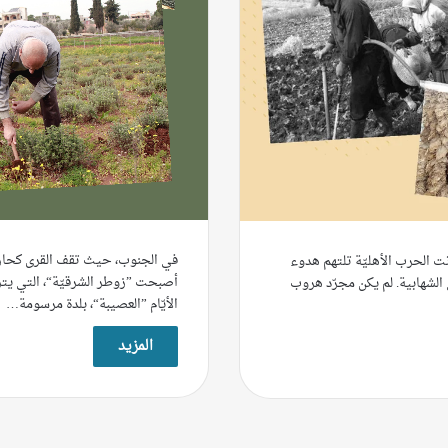
في الجنوب، حيث تقف القرى كحارس
وبينما كانت الحرب الأهليّة تلتهم هدوء
أصبحت ”زوطر الشرقيّة“، التي يتردّ
 الشهابية. لم يكن مجرّد هروب
الأيّام ”العصيبة“، بلدة مرسومة…
المزيد