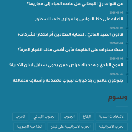
عن قنوات ريّ الليطاني هل عادت المياه إلى مجاريها؟
2026-08-05
الكتابة على خطّ التماس ما يتوارى خلف السطور
2026-08-04
قانون الصيد المائيّ.. لحماية الصيّادين أم احتكار الشركات؟
2026-08-04
ستّ سنوات على الفاجعة فأين أضحى ملف انفجار المرفأ؟
2026-08-03
القمح البلديّ مهدد بالانقراض فمن يحمي سنابل لبنان الأخيرة؟
2026-07-30
جنوبيّون عائدون بلا خيارات لبيوتٍ متصدّعة وأسقفٍ متهالكة
وسوم
الانتخابات البلدية
البقاع
الجنوب
الجنوب اللبناني
الحرب
الحرب الاسرائيلية
الحرب الاسرائيلية على لبنان
الضاحية الجنوبية