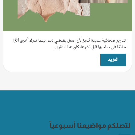
تقارير صحافيّة عديدة تُنجز لأنّ العمل يقتضي ذلك، بينما تترك أُخرى أثرًا
خاصًّا في صاحبها قبل نشرها، كان هذا التقرير…
المزيد
لتصلكم مواضيعنا أسبوعياً