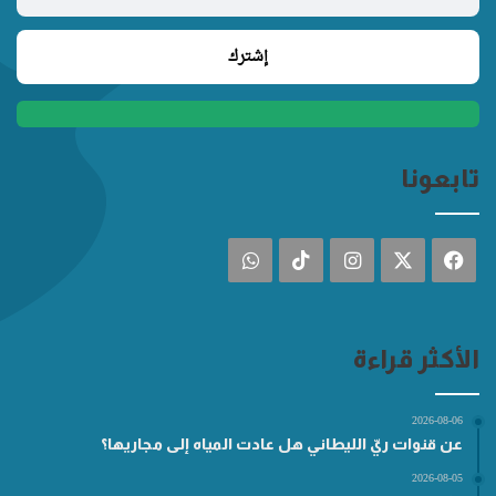
تابعونا
فيسبوك
‫X
انستقرام
‫TikTok
واتساب
الأكثر قراءة
2026-08-06
عن قنوات ريّ الليطاني هل عادت المياه إلى مجاريها؟
2026-08-05