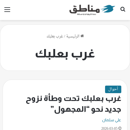
بحث عن
الق
الرئيسية
/
غرب بعلبك
غرب بعلبك
أحوال
غرب بعلبك تحت وطأة نزوح
جديد نحو “المجهول”
علي سلمان
2026-03-05