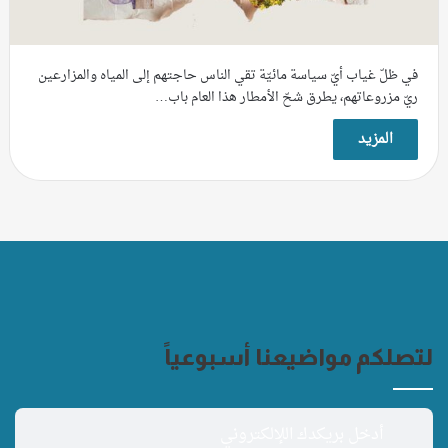
في ظلّ غياب أيّ سياسة مائيّة تقي الناس حاجتهم إلى المياه والمزارعين
ريّ مزروعاتهم، يطرق شحّ الأمطار هذا العام باب…
المزيد
لتصلكم مواضيعنا أسبوعياً