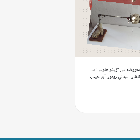
ّة المعروضة في ”زيكو هاوس“ في
نّان اللبنانيّ ريمون أبو حيدر،