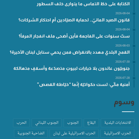
الكتابة على خطّ التماس ما يتوارى خلف السطور
2026-08-04
قانون الصيد المائيّ.. لحماية الصيّادين أم احتكار الشركات؟
2026-08-04
ستّ سنوات على الفاجعة فأين أضحى ملف انفجار المرفأ؟
2026-08-03
القمح البلديّ مهدد بالانقراض فمن يحمي سنابل لبنان الأخيرة؟
2026-07-30
جنوبيّون عائدون بلا خيارات لبيوتٍ متصدّعة وأسقفٍ متهالكة
2026-07-28
أمنية مكّي: لست حكواتيّة إنّما “خيّاطة القصص”
وسوم
الانتخابات البلدية
البقاع
الجنوب
الجنوب اللبناني
الحرب
الحرب الاسرائيلية
الحرب الاسرائيلية على لبنان
الضاحية الجنوبية