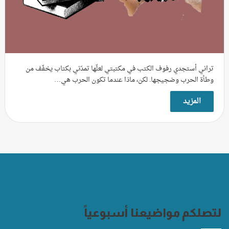
تراني أستجدي رفوف الكتب في مكتبتي لعلّها تمدّني بكتاب يخفّف من
وطأة الحرب وضجيجها. لكن، ماذا عندما تكون الحرب هي…
المزيد
لتصلكم مواضيعنا أسبوعياً