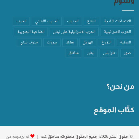
وسوم
الانتخابات البلدية
البقاع
الجنوب
الجنوب اللبناني
الحرب
الحرب الاسرائيلية
الحرب الاسرائيلية على لبنان
الضاحية الجنوبية
النبطية
النزوح
الهرمل
بعلبك
بيروت
جنوب لبنان
صور
طرابلس
لبنان
مناطق
من نحن؟
كتّاب الموقع
© حقوق النشر 2026، جميع الحقوق محفوظة مناطق .نت |
تم برمجته من