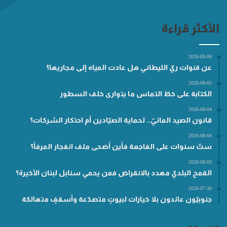
الأكثر قراءة
2026-08-06
عن قنوات ريّ الليطاني هل عادت المياه إلى مجاريها؟
2026-08-05
الكتابة على خطّ التماس ما يتوارى خلف السطور
2026-08-04
قانون الصيد المائيّ.. لحماية الصيّادين أم احتكار الشركات؟
2026-08-04
ستّ سنوات على الفاجعة فأين أضحى ملف انفجار المرفأ؟
2026-08-03
القمح البلديّ مهدد بالانقراض فمن يحمي سنابل لبنان الأخيرة؟
2026-07-30
جنوبيّون عائدون بلا خيارات لبيوتٍ متصدّعة وأسقفٍ متهالكة