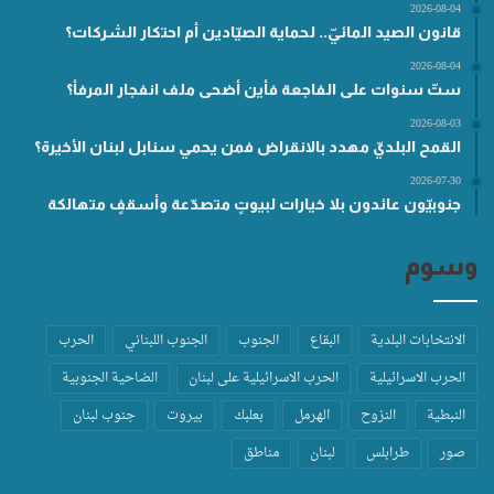
2026-08-04
قانون الصيد المائيّ.. لحماية الصيّادين أم احتكار الشركات؟
2026-08-04
ستّ سنوات على الفاجعة فأين أضحى ملف انفجار المرفأ؟
2026-08-03
القمح البلديّ مهدد بالانقراض فمن يحمي سنابل لبنان الأخيرة؟
2026-07-30
جنوبيّون عائدون بلا خيارات لبيوتٍ متصدّعة وأسقفٍ متهالكة
وسوم
الانتخابات البلدية
البقاع
الجنوب
الجنوب اللبناني
الحرب
الحرب الاسرائيلية
الحرب الاسرائيلية على لبنان
الضاحية الجنوبية
النبطية
النزوح
الهرمل
بعلبك
بيروت
جنوب لبنان
صور
طرابلس
لبنان
مناطق