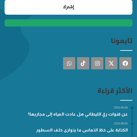
تابعونا
فيسبوك
‫X
انستقرام
‫TikTok
واتساب
الأكثر قراءة
2026-08-06
عن قنوات ريّ الليطاني هل عادت المياه إلى مجاريها؟
2026-08-05
الكتابة على خطّ التماس ما يتوارى خلف السطور