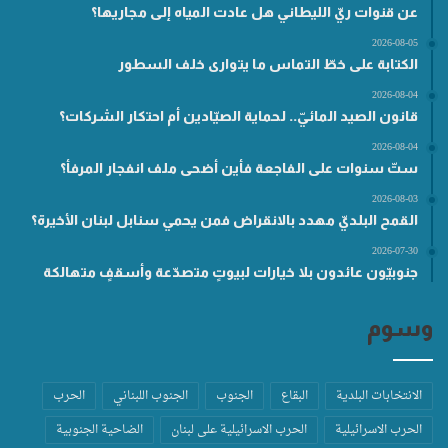
عن قنوات ريّ الليطاني هل عادت المياه إلى مجاريها؟
2026-08-05
الكتابة على خطّ التماس ما يتوارى خلف السطور
2026-08-04
قانون الصيد المائيّ.. لحماية الصيّادين أم احتكار الشركات؟
2026-08-04
ستّ سنوات على الفاجعة فأين أضحى ملف انفجار المرفأ؟
2026-08-03
القمح البلديّ مهدد بالانقراض فمن يحمي سنابل لبنان الأخيرة؟
2026-07-30
جنوبيّون عائدون بلا خيارات لبيوتٍ متصدّعة وأسقفٍ متهالكة
وسوم
الانتخابات البلدية
البقاع
الجنوب
الجنوب اللبناني
الحرب
الحرب الاسرائيلية
الحرب الاسرائيلية على لبنان
الضاحية الجنوبية