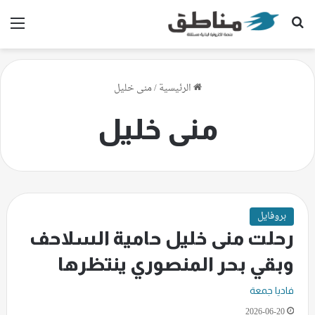
بحث عن
الق
الرئيسية
/
منى خليل
منى خليل
بروفايل
رحلت منى خليل حامية السلاحف
وبقي بحر المنصوري ينتظرها
فاديا جمعة
2026-06-20