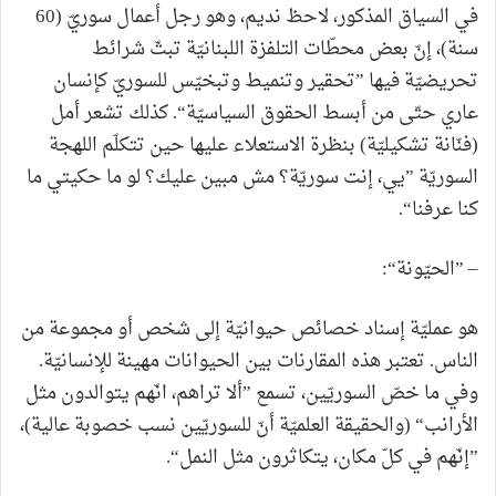
في السياق المذكور، لاحظ نديم، وهو رجل أعمال سوريّ (60
سنة)، إنّ بعض محطّات التلفزة اللبنانيّة تبثّ شرائط
تحريضيّة فيها ”تحقير وتنميط وتبخيّس للسوريّ كإنسان
عاري حتّى من أبسط الحقوق السياسيّة“. كذلك تشعر أمل
(فنّانة تشكيليّة) بنظرة الاستعلاء عليها حين تتكلّم اللهجة
السوريّة ”يي، إنت سوريّة؟ مش مبين عليك؟ لو ما حكيتي ما
كنا عرفنا“.
– ”الحيّونة“:
هو عمليّة إسناد خصائص حيوانيّة إلى شخص أو مجموعة من
الناس. تعتبر هذه المقارنات بين الحيوانات مهينة للإنسانيّة.
وفي ما خصّ السوريّين، تسمع ”ألا تراهم، انّهم يتوالدون مثل
الأرانب“ (والحقيقة العلميّة أنّ للسوريّين نسب خصوبة عالية)،
”إنّهم في كلّ مكان، يتكاثرون مثل النمل“.