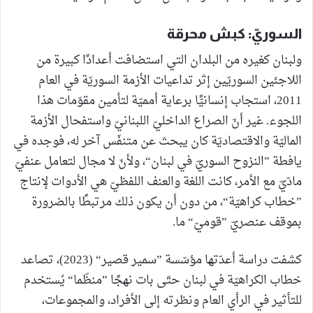
السوريّ: كبش محرقة
ولبنان كغيره من البلدان التي استضافت أعدادًا كبيرة من
اللاجئين السوريّين إثر تداعيات الأزمة السوريّة في العام
2011، استجاب إنسانيًّا برعاية أمميّة لتأمين مقوّمات هذا
اللجوء. غير أنّ الصراع الداخليّ اللبنانيّ واستفحال الأزمة
الماليّة والاقتصاديّة كان يبحث عن متنفّس آخر له، فوجده في
يافطة ”النزوح السوريّ في لبنان“، ولأنّ لا مجال لتعامل عنفيّ
مادّيّ مع الأمر، كانت اللغة والعنف اللفظيّ هي الأدوات لإنتاج
”خطاب كراهيّة“، من دون أن يكون ذلك مرتبطًا بالضرورة
بموقف عنصريّ ”قوميّ“ ما.
كشفت دراسة أعدّتها مؤسّسة ”سمير قصير“ (2023)، تصاعد
خطاب الكراهيّة في لبنان حتّى بات نهجًا ”منظّما“ يُستخدم
للتأثير في الرأي العام ونظرته إلى الأفراد، والمجموعات،