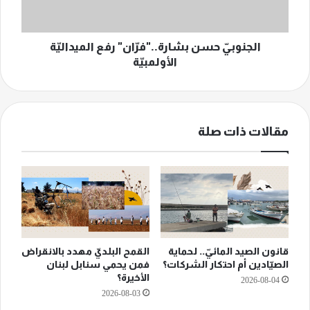
الجنوبيّ حسن بشارة.."فرّان" رفع الميداليّة
الأولمبيّة
مقالات ذات صلة
قانون الصيد المائيّ.. لحماية
القمح البلديّ مهدد بالانقراض
الصيّادين أم احتكار الشركات؟
فمن يحمي سنابل لبنان
الأخيرة؟
2026-08-04
2026-08-03