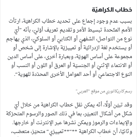
خطاب الكراهيّة
بسبب عدم وجود إجماع على تحديد خطاب الكراهيّة، ارتأت
الأمم المتّحدة تبسيط الأمر وتقديم تعريف أوّليّ، بأنّه ”أيّ
نوع من التواصل، الشفهيّ أو الكتابيّ أو السلوكيّ، الذي يهاجم
أو يستخدم لغة ازدرائيّة أو تمييزيّة بالإشارة إلى شخص أو
مجموعة على أساس الهويّة، وبعبارة أخرى، على أساس الدين
أو الانتماء الإثنيّ أو الجنسيّة أو العرق أو اللون أو النسب أو
النوع الاجتماعيّ أو أحد العوامل الأخرى المحدّدة للهوية“.
رسم كاريكاتوري من موقع “العربي”
وقد تبيّن أوّلًا، أنّه يمكن نقل خطاب الكراهيّة من خلال أيّ
شكل من أشكال التعبيّر، بما في ذلك الصور والرسوم المتحرّكة
والإيماءات والرموز ويمكن نشرها عبر الإنترنت أو خارجها.
وثانيًا، أنّ خطاب الكراهيّة **“**تمييزي“ متحيّز، متعصّب،