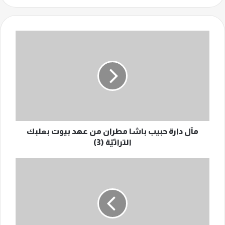
مآل
دارة
حبيب
باشا
مطران
من
عهد
بيوت
بعلبك
التراثيّة
مآل دارة حبيب باشا مطران من عهد بيوت بعلبك
(3)
التراثيّة (3)
الجنوبيّ
حسن
بشارة.."فرّان"
رفع
الميداليّة
الأولمبيّة