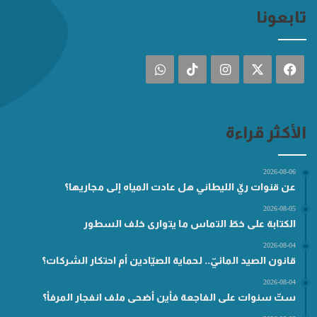
تابعونا
فيسبوك
‫X
انستقرام
‫TikTok
واتساب
الأكثر قراءة
2026-08-06
عن قنوات ريّ الليطاني هل عادت المياه إلى مجاريها؟
2026-08-05
الكتابة على خطّ التماس ما يتوارى خلف السطور
2026-08-04
قانون الصيد المائيّ.. لحماية الصيّادين أم احتكار الشركات؟
2026-08-04
ستّ سنوات على الفاجعة فأين أضحى ملف انفجار المرفأ؟