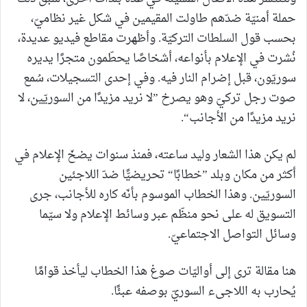
حملة أمنيّة ضدّهم طاولت المقيمين في شكل غير نظاميّ،
بحسب قول السلطات التركيّة. وأظهرت مقاطع فيديو عديدة،
نُشرت في الإعلام بأنواعه، أشخاصًا يحطّمون متجرًا يديره
سوريّون، قبل إضرام النار فيه. وفي إحدى التسجيلات، سُمع
صوت رجل تركيّ وهو يصرخ ”لا نريد مزيدًا من السوريّين، لا
نريد مزيدًا من الأجانب“.
لم يكن هذا الشعار وليد ساعته، فمنذ سنوات يضخّ الإعلام في
أكثر من مكان وبلد ”خطابًا“ تحريضيًّا ضدّ اللاجئين
السوريّين. وهذا الخطاب الموسوم بأنّه كاره للأجانب، جرى
التسويق له على نحو منظّم عبر وسائط الإعلام ولا سيّما
وسائل التواصل الاجتماعيّ.
هنا مقالة ترى إلى أواليّات صوغ هذا الخطاب ليأخذ قوامًا
يُحارب به اللاجىء السوريّ بوصفه عبئًا.