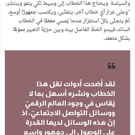
والسياسة. ويحتاج هذا الخطاب إلى وسيط لكي ينمو وينتشر،
”وعلى غرار أيّ خطاب آخر، يتفشّى، ويكتسب جمهورًا أوسع،
ثمّ يتجلّى بكلّ استفزاز عندما يُمسي معمّمًا في الخطاب
السائد، فيبدو الخطّ الفاصل بينه وبين حرّيّة التعبير مموّهًا
بشكل متعمّد.
لقد أضحت أدوات نقل هذا
الخطاب ونشره أسهل بما لا
يُقاس في وجود العالم الرقميّ
ووسائل التواصل الاجتماعيّ، اذ
إنّ هذه الوسائل لديها القدرة
على الوصول إلى جمهور واسع