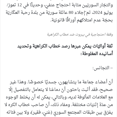
والتجّار السوريّين مثابة احتجاج عنفيّ، وحديثًا في 12 تموز/
يوليو 2024، تم ّإجلاء 80 عائلة سوريّة من بلدة رحبة العكّاريّة
بحجّة عدم امتلاكهم أوراقًا قانونيّة.
وقفة احتجاجية في بيروت ضد خطاب الكراهية
ثمّة أواليّات يمكن عبرها رصد خطاب الكراهيّة وتحديد
أسانيده المغلوطة:
– التجانس:
أنّ أعضاء جماعة ما يتشابهون، جسديًا خصوصًا. وهذا غير
صحيح، فقد أثبت باحثون أنّ دماغنا لا يتعامل بالتفصيل إلّا
مع العلامات المألوفة لديه، وبالتالي، يمكن له أن يخلط الوجوه
من عدّة إثنيّات مختلفة. ومفاد ذلك، أنّ صاحب خطاب الكره لا
يفرّق بين طبقات المجتمع السوريّ (غنيّ، فقير)، ولا بين فئاته