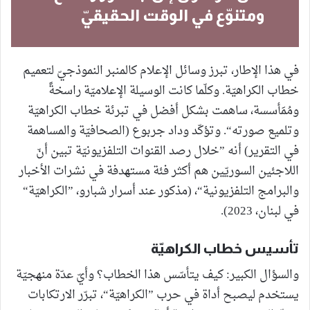
ومتنوّع في الوقت الحقيقيّ
في هذا الإطار، تبرز وسائل الإعلام كالمنبر النموذجيّ لتعميم
خطاب الكراهيّة. وكلّما كانت الوسيلة الإعلاميّة راسخةً
ومُمَأسسة، ساهمت بشكل أفضل في تبرئة خطاب الكراهيّة
وتلميع صورته“. وتؤكّد وداد جربوع (الصحافيّة والمساهمة
في التقرير) أنه ”خلال رصد القنوات التلفزيونيّة تبين أنّ
اللاجئين السوريّين هم أكثر فئة مستهدفة في نشرات الأخبار
والبرامج التلفزيونية“، (مذكور عند أسرار شبارو، ”الكراهيّة“
في لبنان، 2023).
تأسيس خطاب الكراهيّة
والسؤال الكبير: كيف يتأسّس هذا الخطاب؟ وأيّ عدّة منهجيّة
يستخدم ليصبح أداة في حرب ”الكراهيّة“، تبرّر الارتكابات