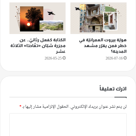
هويّة بيروت العمرانيّة في
الكتابة كفعل رثائيّ.. عن
خطر فمن يقرّر مشهد
مجزرة شبّان «تفّاحتا» الثلاثة
المدينة؟
عشر
2026-05-25
2026-07-16
اترك تعليقاً
لن يتم نشر عنوان بريدك الإلكتروني.
الحقول الإلزامية مشار إليها بـ
*
ا
ل
ت