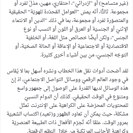
(غير متسامح) أو ”ازدرائيّ“، احتقاريّ، مهين، مذلّ لفرد أو
مجموعة. ثالثًا، أنّه يمسّ ”العوامل المُحدّدة للهويّة“ الحقيقيّة
والمتصوّرة لفرد أو مجموعة، بما في ذلك ”الدين أو الانتماء
الإثنيّ أو الجنسيّة أو العرق أو اللون أو النسب أو نوع
الجنس“، ولكن أيضًا خصائص مثل اللغة، أو الخلفيّة
الاقتصاديّة أو الاجتماعيّة أو الإعاقة أو الحالة الصحّيّة، أو
التوجّه الجنسيّ، من بين أشياء أخرى كثيرة.
لقد أضحت أدوات نقل هذا الخطاب ونشره أسهل بما لا يُقاس
في وجود العالم الرقميّ ووسائل التواصل الاجتماعيّ، اذ إنّ
هذه الوسائل لديها القدرة على الوصول إلى جمهور واسع
ومتنوّع في الوقت الحقيقيّ. كذلك أنّ الدوام النسبيّ
للمحتويات المحرّضة على الكراهيّة على الإنترنت تمثّل
مشكلة، حيث يمكن أن تعاود الظهور و(تعيد) اكتساب الشعبيّة
بمرور الوقت. علمًا أنّه تُجرّم الأفعال ذات الطبيعة العنصريّة
وكراهيّة الأجانب المرتكبة من خلال النظم الرقميّة.