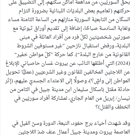
بحقّ السوريّين، من مداهمة أماكن سكنهم، إلى التضييق على
حركتهم (تعاميم بعض البلديّات اللبنانيّة بضرورة التزام
السكّان من التابعيّة السوريّة منازلهم من الساعة الثامنة مساء
ولغاية السادسة صباحًا، إضافة إلى تقديم أوراق ثبوتيّة مع
صورتين شخصيّتين لكلّ فرد من أفراد العائلة في مبنى
البلديّة، ورفض استقبال نازحين ”غير مستوفين الشروط
القانونيّة من خارج البلدة“). كما حركة ”كلّ مواطن خفير“
(2024) التي أطلقها النائب عن بيروت غسان حاصباني للإبلاغ
عن اللاجئين المخالفين للقانون وغير الشرعيّين (عمليًّا تحويل
المواطن إلى واشٍ؟)، وصولًا إلى الاعتداء الجسديّ عليهم، (إثر
حادثة مقتل بّاسكال سليمان ابن مدينة جبيل في الثامن من
نيسان/ إبريل من العام الجاري، لمشاركة أفراد سوريّين في
الخطف والقتل)؟
وقد شهدت أحياء برج حمّود، النبعة، الدورة وسنّ الفيل في
العاصمة بيروت ومدينة جبيل أعمال عنف ضدّ اللاجئين