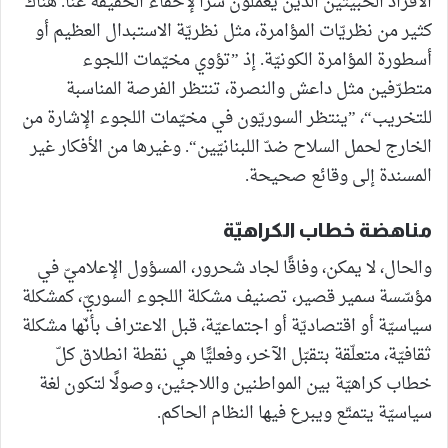
الأفراد الخبيثين الذين يعملون سرًا لإخفاء الحقيقة عنّا. هناك
كثير من نظريّات المؤامرة، مثل نظريّة الاستبدال العظيم أو
أسطورة المؤامرة الكونيّة. إذ ”تؤوي مخيّمات اللجوء
متطرّفين مثل داعش والنصرة، تنتظر الفرصة المناسبة
للتخريب“، ”ينتظر السوريّون في مخيّمات اللجوء الإشارة من
الخارج لحمل السلاح ضدّ اللبنانيّين“. وغيرها من الأفكار غير
المسندة إلى وقائع صحيحة.
مناهضة خطاب الكراهيّة
والحال، لا يمكن، وفاقًا لجاد شحرور، المسؤول الإعلاميّ في
مؤسّسة سمير قصير، تصنيف مشكلة اللجوء السوريّ، كمشكلة
سياسيّة أو اقتصاديّة أو اجتماعيّة، قبل الاعتراف بأنّها مشكلة
ثقافيّة، متعلّقة بتقبّل الآخر، وفعليًّا هي نقطة انطلاق كلّ
خطاب كراهيّة بين المواطنين واللاجئين، وصولًا لتكون لغة
سياسيّة يتمتّع ويبرع فيها النظام الحاكم.