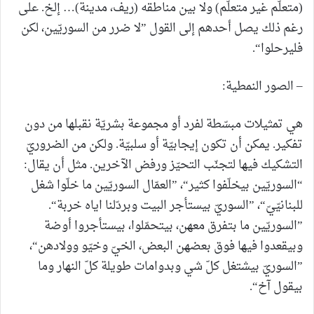
(متعلّم غير متعلّم) ولا بين مناطقه (ريف، مدينة)… إلخ. على
رغم ذلك يصل أحدهم إلى القول ”لا ضرر من السوريّين، لكن
فليرحلوا“.
– الصور النمطية:
هي تمثيلات مبسّطة لفرد أو مجموعة بشريّة نقبلها من دون
تفكير. يمكن أن تكون إيجابيّة أو سلبيّة. ولكن من الضروريّ
التشكيك فيها لتجنّب التحيّز ورفض الآخرين. مثل أن يقال:
“السوريّين بيخلّفوا كثير“، ”العمّال السوريّين ما خلّوا شغل
للبنانيّيّ“، ”السوريّ بيستأجر البيت وبردّلنا اياه خربة“.
”السوريّين ما بتفرق معهن، بيتحمّلوا، بيستأجروا أوضة
وبيقعدوا فيها فوق بعضهن البعض، الخيّ وخيّو وولادهن“،
”السوريّ بيشتغل كلّ شي وبدوامات طويلة كلّ النهار وما
بيقول آخ“.