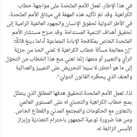
في هذا الإطار، تعمل الأمم المتّحدة على مواجهة خطاب
الكراهيّة. وقد تمّ تأكيد هذه المهمّة في ميثاق الأمم المتّحدة،
في الأطر الدوليّة لحقوق الإنسان والجهود العالميّة الرامية إلى
تحقيق أهداف التنمية المستدامة. وقد صرّح مستشار الأمم
المتّحدة الخاص بمكافحة الإبادة الجماعيّة أداما دينغ قائلًا:
”إنّ معالجة مسألة خطاب الكراهيّة لا تعني الحدّ من حرّيّة
الرأي والتعبير أو منعها، إنّما تعني منع هذا الخطاب من التحوّل
إلى ما هو أخطر، لا سيّما التحريض على التمييز والعدائيّة
والعنف الذي يحظّره القانون الدوليّ“.
لذا، تعمل الأمم المتّحدة لتحقيق هدفها المطلق الذي يتمثّل
بمنع خطاب الكراهيّة والتصدّي له على المستوى العالميّ
بالتعاون مع الحكومات والمجتمع المدنيّ والقطاع الخاص.
ومن هنا ضرورة توعية الجمهور باحترام التعدّديّة وإبراز
الأسس الزائفة له.