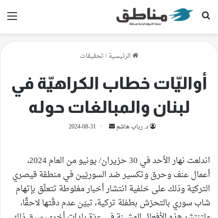
بحث عن
الق
الرئيسية
/
تحقيقات
أواليّات خطاب الكراهيّة في
لبنان والمبالغات حوله
أرسل
د. رباب هاشم
2024-08-31
بريدا
إلكترونيا
اندلعت نهار الأحد في 30 حزيران/ يونيو من العام 2024،
أعمال عنف وحرق وتكسير ضد السوريّين في منطقة قيصري
التركيّة وذلك على خلفية انتشار أخبار مغلوطة تتعلّق بإتهام
شاب سوري بالتحرّش بطفلة تركية، تبيّن عدم دقّتها لاحقًا،
ولتنتشر هذه الأفعال المشينة في عدّة بلدات أخرى، سبق ذلك