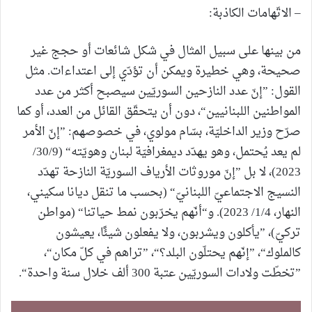
– الاتّهامات الكاذبة:
من بينها على سبيل المثال في شكل شائعات أو حجج غير
صحيحة، وهي خطيرة ويمكن أن تؤدّي إلى اعتداءات. مثل
القول: ”إنّ عدد النازحين السوريّين سيصبح أكثر من عدد
المواطنين اللبنانيين“، دون أن يتحقّق القائل من العدد، أو كما
صرّح وزير الداخليّة، بسّام مولوي، في خصوصهم: ”إنّ الأمر
لم يعد يُحتمل، وهو يهدّد ديمغرافيّة لبنان وهويّته“ (30/9/
2023)، لا بل ”إنّ موروثات الأرياف السوريّة النازحة تهدّد
النسيج الاجتماعيّ اللبنانيّ“ (بحسب ما تنقل ديانا سكيني،
النهار، 1/4/ 2023). و“أنّهم يخرّبون نمط حياتنا“ (مواطن
تركيّ)، ”يأكلون ويشربون، ولا يفعلون شيئًا، يعيشون
كالملوك“، ”إنّهم يحتلّون البلد؟“، ”تراهم في كلّ مكان“،
”تخطّت ولادات السوريّين عتبة 300 ألف خلال سنة واحدة“.