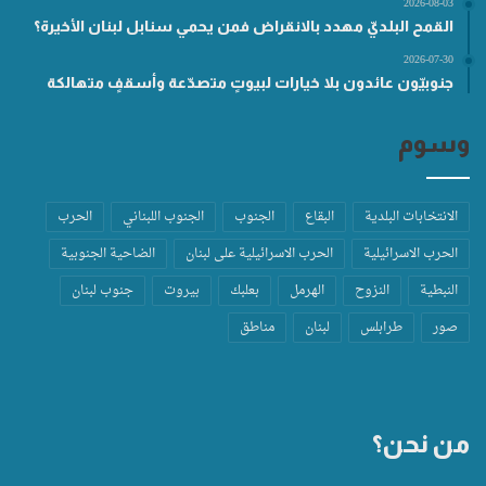
2026-08-03
القمح البلديّ مهدد بالانقراض فمن يحمي سنابل لبنان الأخيرة؟
2026-07-30
جنوبيّون عائدون بلا خيارات لبيوتٍ متصدّعة وأسقفٍ متهالكة
وسوم
الانتخابات البلدية
البقاع
الجنوب
الجنوب اللبناني
الحرب
الحرب الاسرائيلية
الحرب الاسرائيلية على لبنان
الضاحية الجنوبية
النبطية
النزوح
الهرمل
بعلبك
بيروت
جنوب لبنان
صور
طرابلس
لبنان
مناطق
من نحن؟