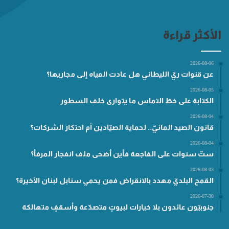
الأكثر قراءة
2026-08-06
عن قنوات ريّ الليطاني هل عادت المياه إلى مجاريها؟
2026-08-05
الكتابة على خطّ التماس ما يتوارى خلف السطور
2026-08-04
قانون الصيد المائيّ.. لحماية الصيّادين أم احتكار الشركات؟
2026-08-04
ستّ سنوات على الفاجعة فأين أضحى ملف انفجار المرفأ؟
2026-08-03
القمح البلديّ مهدد بالانقراض فمن يحمي سنابل لبنان الأخيرة؟
2026-07-30
جنوبيّون عائدون بلا خيارات لبيوتٍ متصدّعة وأسقفٍ متهالكة