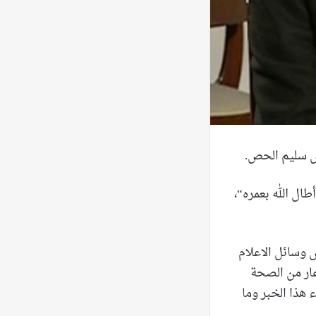
يس سليم الحص.
طال الله بعمره“،
 وسائل الاعلام
عار من الصحة
 هذا الخبر وما