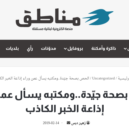
ذاكرة وأمكنة
بروفايل
مدوّنات
رأي
بلديات
رئيسية
/
Uncategorized
/
الحص بصحة جيّدة..ومكتبه يسأل عمن وراء إذاعة الخبر الك
صحة جيّدة..ومكتبه يسأل عمن
إذاعة الخبر الكاذب
أرسل
زهير دبس
2019-02-14