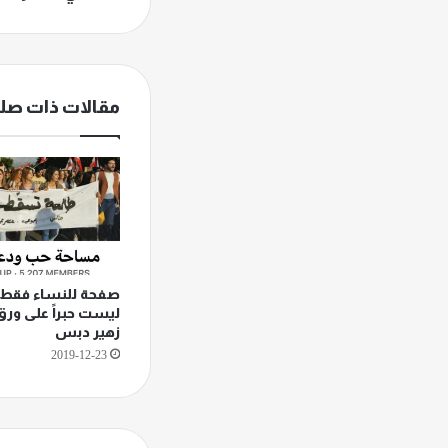
بتقنيات
حديثة
مقالات ذات صل
صفحة للنساء فقط ..
ليست حبراً على ورق
زهير دبس
2019-12-23