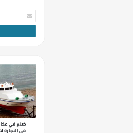
أدخل
بريدك
الإلكتروني
صُنع
في
عكار:
نجار
اقتطع
من
مدخوله
في
النجارة
لانجاز
صُنع في عكار
مركب
في النجارة ل