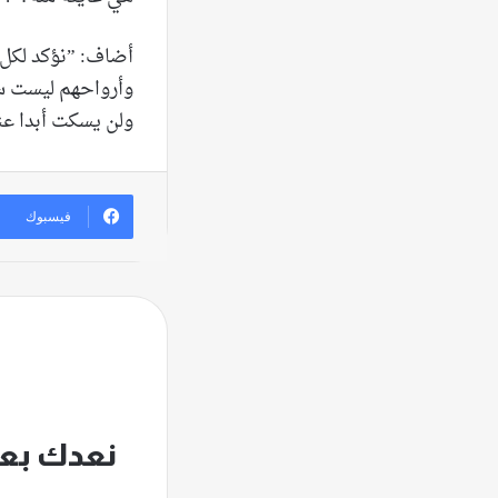
أضاف: ”نؤكد لكل 
وأرواحهم ليست سلع
ولن يسكت أبدا عنه
فيسبوك
نعدك بعد