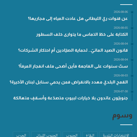
2026-08-06
عن قنوات ريّ الليطاني هل عادت المياه إلى مجاريها؟
2026-08-05
الكتابة على خطّ التماس ما يتوارى خلف السطور
2026-08-04
قانون الصيد المائيّ.. لحماية الصيّادين أم احتكار الشركات؟
2026-08-04
ستّ سنوات على الفاجعة فأين أضحى ملف انفجار المرفأ؟
2026-08-03
القمح البلديّ مهدد بالانقراض فمن يحمي سنابل لبنان الأخيرة؟
2026-07-30
جنوبيّون عائدون بلا خيارات لبيوتٍ متصدّعة وأسقفٍ متهالكة
وسوم
الانتخابات البلدية
البقاع
الجنوب
الجنوب اللبناني
الحرب