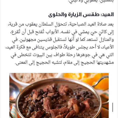
بنَفَسَين: يعقوبي ولاتيني.
العيد: طقس الزيارة والحلوى
بعد صلاة العيد الصباحيّة، تتحوّل السلطان يعقوب من قرية،
إلى كائنٍ حيّ يمشي في نفسه. الأبواب تُفتح قبل أن تُقرع،
والمنازل تستعد كما لو أنها تستقبل قدّيسين مجهولين. في
الأعياد، لا أحد يجلس طويلاً، فالجلوس يتنافى مع فكرة العيد،
التي هي في جوهرها رحلة طواف بين البيوت تتخطى في
مشهديتها الحجيج إلى مقام، لتشبه الحجيج إلى المعنى.