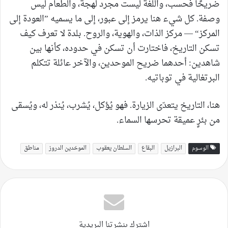
ضريحًا فحسب، واللغة ليست مجرد لهجة، والطعام ليس
وصفة. كل شيء هنا يرمز إلى عبور، إلى ما يسميه ”العودة إلى
المركز“ — مركز الذات، والهوية، والروح. بلدة لا تعرف كيف
تسكن التاريخ، فاختارت أن تسكن في حدوده، كأنها بين
شاهدين: أحدهما ضريح الموحدين، والآخر عائلة تتكلم
البرتغالية في توباتيه.
هنا، التاريخ يتعدّى الزيارة. فهو يُؤكل، يُشرب، يُنذر له، ويُسقى
من بئرٍ عميقة تحرسها السماء.
الوسوم
البرازيل
البقاع
السلطان يعقوب
الموحّدين الدروز
مناطق
اشترك بنشرتنا البريدية