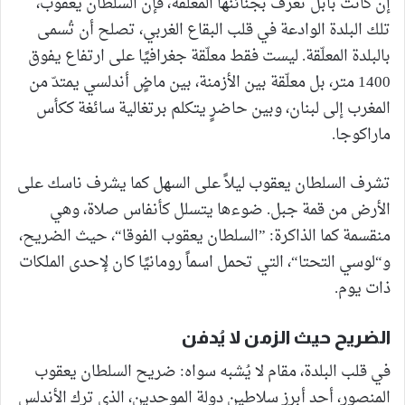
إن كانت بابل تُعرف بجنائنها المعلّقة، فإن السلطان يعقوب،
تلك البلدة الوادعة في قلب البقاع الغربي، تصلح أن تُسمى
بالبلدة المعلّقة. ليست فقط معلّقة جغرافيًا على ارتفاع يفوق
1400 متر، بل معلّقة بين الأزمنة، بين ماضٍ أندلسي يمتدّ من
المغرب إلى لبنان، وبين حاضرٍ يتكلم برتغالية سائغة ككأس
ماراكوجا.
تشرف السلطان يعقوب ليلاً على السهل كما يشرف ناسك على
الأرض من قمة جبل. ضوءها يتسلل كأنفاس صلاة، وهي
منقسمة كما الذاكرة: ”السلطان يعقوب الفوقا“، حيث الضريح،
و“لوسي التحتا“، التي تحمل اسماً رومانيًا كان لإحدى الملكات
ذات يوم.
الضريح حيث الزمن لا يُدفن
في قلب البلدة، مقام لا يُشبه سواه: ضريح السلطان يعقوب
المنصور، أحد أبرز سلاطين دولة الموحدين، الذي ترك الأندلس