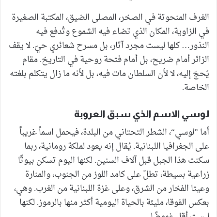
الغرف المنحوتة في الصخر، المصلى الضيق، المكتبة الصغيرة
في الزاوية، المكان الذي تضاء فيه الشموع وتُدفع فيه
النذور… كلها ليست مجرد آثار، بل مسرح شعائري حيّ. لا يقف
الزائر أمام ضريح، بل أمام فتحة روحية في التاريخ. مقام
يُحجّ إليه، لا لأن السلطان مات فيه، بل لأنه ما زال يتكلم بلغته
الخاصة.
لوسي الاسم الذي سبق العروبة
أما ”لوسي“، الشطر التحتاني من البلدة، فيحمل اسماً غريباً
على الجغرافيا اللبنانية. يُقال إنه يعود لملكة رومانية، ربما
سكنت هذا الجبل قبل آلاف السنين. لكنها اليوم تسكن بيوتًا
زراعية بسيطة، تطلّ على كامد اللوز من الجنوب، والمنارة
وعيتا الفخار من الشرق، وعلى غزة اللبنانية من الغرب. وهي،
بعكس الفوقا، مليئة بالحياة اليومية أكثر منها بالرموز. لكنها
ليست أقل غموضًا.