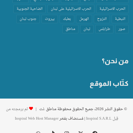
الحرب الاسرائيلية
الحرب الاسرائيلية على لبنان
الضاحية الجنوبية
النبطية
النزوح
الهرمل
بعلبك
بيروت
جنوب لبنان
صور
طرابلس
لبنان
مناطق
من نحن؟
كتّاب الموقع
© حقوق النشر 2026، جميع الحقوق محفوظة مناطق .نت |
تم برمجته من
قِبل Inspiral S.A.R.L
| مُستضاف بفخر
Inspiral Web Host Manager