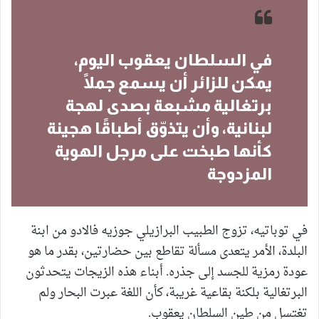
في السلطان يعقوب اليوم،
يمكن للزائر أن يسمع جملًا
برتغالية مشبعة بصدى لهجة
لبنانية، وأن يتذوّق أطباقًا هجينة
كأنها طبخت على مرجل الهوية
المزدوجة
في توباتيه، تزوج الطبيب البرازيلي جوزيه فالادو من ابنة
البلدة، الأمر يتعدى مسألة تقاطع بين حضارتين، بقدر ما هو
عودة رمزية للجسد إلى جذره. أبناء هذه الزيجات يتحدثون
البرتغالية بلكنة بقاعية غريبة، كأن اللغة عبرت البحار ولم
تغتسل من طين السلطان يعقوب.