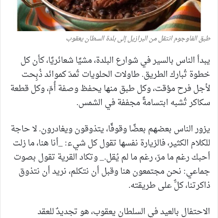
طبق الفاوجوم انتقل من البرازيل إلى بلدة السطان يعقوب
يبدأ الناس بالسير في شوارع البلدة، مشيًا شعائريًا، كأن كل
خطوة تُبارك الطريق. طاولات الحلويات تُمدّ كموائد ذُبِحت
لأجل فرح مؤقت، وكل طبق منها يحفظ وصفة أُمّ، وكل قطعة
سكاكر تُشبه ابتسامةً مجففة في الشمس.
يزور الناس بعضهم بعضًا وقوفًا، يتذوقون ويغادرون. لا حاجة
للكلام الكثير، فالزيارة نفسها تقول كل شيء: _أنا هنا، ما زلت
أحبك رغم ما مرّ، رغم ما لم يُقل._ وتكاد القرية تقول بصوت
جماعي: نحن مجتمعون هنا وقبل أن نتكلم، نريد أن نتذوق
ذاكرتنا، كلٌّ على طريقته.
الاحتفال بالعيد في السلطان يعقوب، هو تجديدٌ للعقد