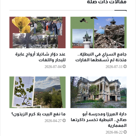
مقالات ذات صلة
جامع السراي في النبطيّة..
عند دوّار شاتيلا أرواح عابرة
مئذنة لم تُسقطها الغارات
للبحار واللغات
2026-07-04
2026-07-11
دارة الميرزا ومدرسة أبو
ما نفع البيت بلا كرم الزيتون؟
صالح.. النبطية تخسر ذاكرتها
2026-04-27
المعمارية
2026-06-22