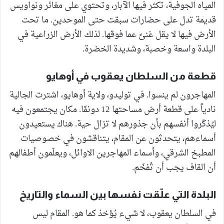
المياه الجوفية، تكثر فيها الآبار، وتحتوي على مغائر ونواويس
قديمة تدل على حضارات سبقت حتى الموحدين. ما تحت
الأرض فيها لا يقل غنىً عما فوقها. لذلك الأرض الزراعية في
البلدة واسعة وخصبة، وشديدة الخضرة.
قطعة من السلطان يعقوب في أوهايو
المهاجرون لم ينسوا. في توليدو، ولاية أوهايو، اشترت الجالية
نادياً على قطعة أرض مساحتها 12 دونمًا. مكان يجتمعون فيه
ليُذكّروا أنفسهم بأن جذورهم لا تزال حية. هناك يستعيدون
أسماءهم، يتحدثون عن المقام، يتناقشون في خصوصيات
المطبخ الشرقي، وأسماء المهاجرين الاوائل، ويعلّمون أطفالهم
أن القاف يجب أن تُفخّم.
البلدة التي علّقت نفسها بين السماء والتاريخ
في السلطان يعقوب، لا شيء يُؤخذ كما هو. المقام ليس