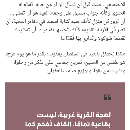
الاجتماعي، حيث قبل أن يُسأل الزائر عن حاله، تُقدَّم له
الحلوى وكأنه جواب مسبق على وجعه. العيد هو أن تمشي…
أن تزور كل منزل كأنك تعيد كتابة اسمك في دفاتر المحبة، أن
تعبر في الأزقة القديمة كأنك تُحييها بقدميك، أن تمدّ يدك
لقطعة شوكولا وتُداري بها فُقدًا ما.
هكذا يُحتفل بالعيد في السلطان يعقوب: بقدر ما هو يوم فرح،
هو طقس من الحنين، تمرين جماعي على تذكّر من رحلوا،
وتثبيت من بقوا، وتوزيع صامت للغفران.
لهجة القرية غريبة، ليست
بقاعية تمامًا. القاف تُفخم كما