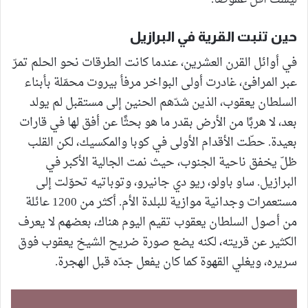
حين تنبت القرية في البرازيل
في أوائل القرن العشرين، عندما كانت الطرقات نحو الحلم تمرّ
عبر المرافئ، غادرت أولى البواخر مرفأ بيروت محمّلة بأبناء
السلطان يعقوب، الذين شدّهم الحنين إلى مستقبل لم يولد
بعد، لا هربًا من الأرض بقدر ما هو بحثًا عن أفق لها في قارات
بعيدة. حطّت الأقدام الأولى في كوبا والمكسيك، لكن القلب
ظلّ يخفق ناحية الجنوب، حيث نمت الجالية الأكبر في
البرازيل. ساو باولو، ريو دي جانيرو، وتوباتيه تحوّلت إلى
مستعمرات وجدانية موازية للبلدة الأم. أكثر من 1200 عائلة
من أصول السلطان يعقوب تقيم اليوم هناك، بعضهم لا يعرف
الكثير عن قريته، لكنه يضع صورة ضريح الشيخ يعقوب فوق
سريره، ويغلي القهوة كما كان يفعل جدّه قبل الهجرة.