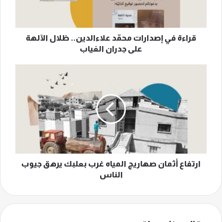
الآلهة
على
جدران
الغياب
قراءة في إصدارات محمّد علاءالدين.. ظلال الآلهة
على جدران الغياب
ارتفاع
أثمان
صهاريج
المياه
غرب
بعلبك
يرهق
جيوب
الناس
ارتفاع أثمان صهاريج المياه غرب بعلبك يرهق جيوب
الناس