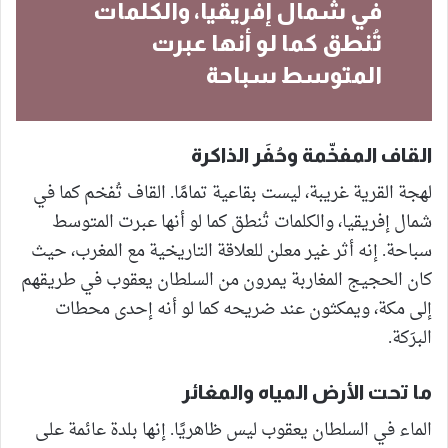
في شمال إفريقيا، والكلمات
تُنطق كما لو أنها عبرت
المتوسط سباحة
القاف المفخّمة وحُفَر الذاكرة
لهجة القرية غريبة، ليست بقاعية تمامًا. القاف تُفخم كما في
شمال إفريقيا، والكلمات تُنطق كما لو أنها عبرت المتوسط
سباحة. إنه أثر غير معلن للعلاقة التاريخية مع المغرب، حيث
كان الحجيج المغاربة يمرون من السلطان يعقوب في طريقهم
إلى مكة، ويمكثون عند ضريحه كما لو أنه إحدى محطات
البرَكة.
ما تحت الأرض المياه والمغائر
الماء في السلطان يعقوب ليس ظاهريًا. إنها بلدة عائمة على