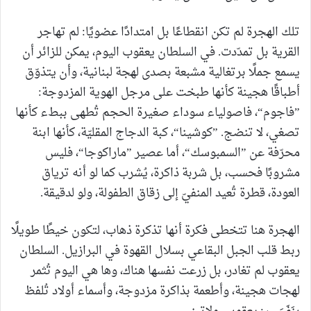
تلك الهجرة لم تكن انقطاعًا بل امتدادًا عضويًا: لم تهاجر
القرية بل تمدّدت. في السلطان يعقوب اليوم، يمكن للزائر أن
يسمع جملًا برتغالية مشبعة بصدى لهجة لبنانية، وأن يتذوّق
أطباقًا هجينة كأنها طبخت على مرجل الهوية المزدوجة:
”فاجوم“، فاصولياء سوداء صغيرة الحجم تُطهى ببطء كأنها
تصغي، لا تنضج. ”كوشينا“، كبة الدجاج المقليّة، كأنها ابنة
محرّفة عن ”السمبوسك“، أما عصير ”ماراكوجا“، فليس
مشروبًا فحسب، بل شربة ذاكرة، يُشرب كما لو أنه ترياق
العودة، قطرة تُعيد المنفيّ إلى زقاق الطفولة، ولو لدقيقة.
الهجرة هنا تتخطى فكرة أنها تذكرة ذهاب، لتكون خيطًا طويلًا
ربط قلب الجبل البقاعي بسلال القهوة في البرازيل. السلطان
يعقوب لم تغادر، بل زرعت نفسها هناك، وها هي اليوم تُثمر
لهجات هجينة، وأطعمة بذاكرة مزدوجة، وأسماء أولاد تُلفظ