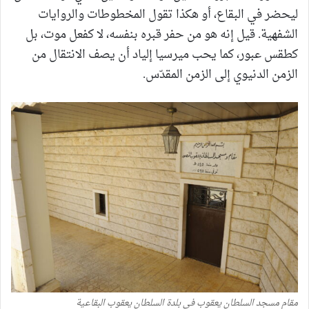
ليحضر في البقاع، أو هكذا تقول المخطوطات والروايات
الشفهية. قيل إنه هو من حفر قبره بنفسه، لا كفعل موت، بل
كطقس عبور، كما يحب ميرسيا إلياد أن يصف الانتقال من
الزمن الدنيوي إلى الزمن المقدّس.
مقام مسجد السلطان يعقوب في بلدة السلطان يعقوب البقاعية